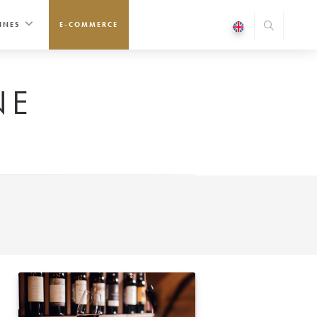
INES
E-COMMERCE
NE