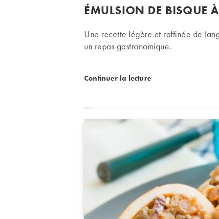
publication :
ÉMULSION DE BISQUE À
Une recette légère et raffinée de l
un repas gastronomique.
Recette de la semaine : r
Continuer la lecture