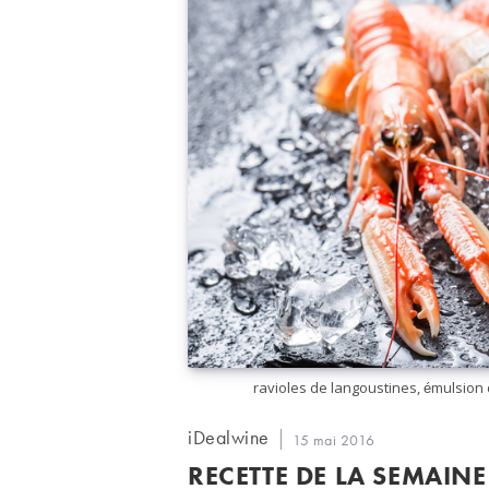
ravioles de langoustines, émulsion d
Auteur/autrice
iDealwine
Publication
15 mai 2016
de
publiée :
RECETTE DE LA SEMAINE
la