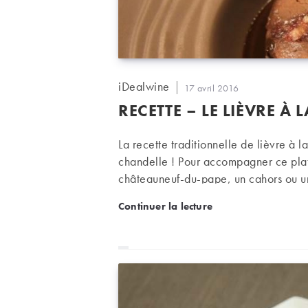
Auteur/autrice
iDealwine
Publication
17 avril 2016
de
publiée :
RECETTE – LE LIÈVRE À 
la
publication :
La recette traditionnelle de lièvre à l
chandelle ! Pour accompagner ce plat
châteauneuf-du-pape, un cahors ou u
Recette – Le lièvre à la r
Continuer la lecture