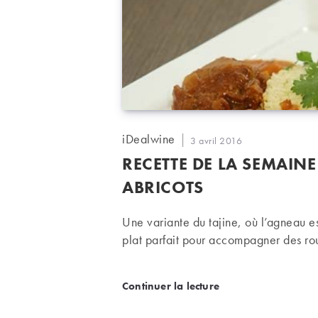
Auteur/autrice
iDealwine
Publication
3 avril 2016
de
publiée :
RECETTE DE LA SEMAINE
la
publication :
ABRICOTS
Une variante du tajine, où l’agneau e
plat parfait pour accompagner des ro
Recette de la semaine : t
Continuer la lecture