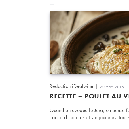
Auteur/autrice
Rédaction iDealwine
Publication
20 mars 2016
de
publiée :
RECETTE – POULET AU 
la
publication :
Quand on évoque le Jura, on pense fo
L’accord morilles et vin jaune est tout