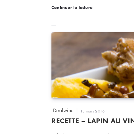
Recette – Poulet au vin d
Continuer la lecture
Auteur/autrice
iDealwine
Publication
13 mars 2016
de
publiée :
RECETTE – LAPIN AU V
la
publication :