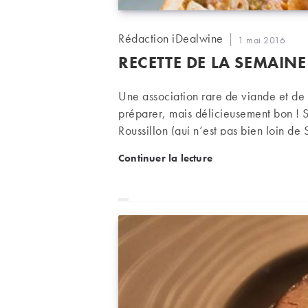
Auteur/autrice
Rédaction iDealwine
Publication
1 mai 2016
de
publiée :
RECETTE DE LA SEMAINE
la
publication :
Une association rare de viande et de 
préparer, mais délicieusement bon ! 
Roussillon (qui n’est pas bien loin de S
Recette de la semaine – C
Continuer la lecture