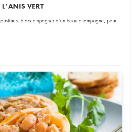
 L’ANIS VERT
angoustines, à accompagner d’un beau champagne, pour
avioles de langoustines, émulsion de bisque à l’anis vert