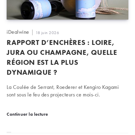
Auteur/autrice
iDealwine
Publication
18 juin 2026
de
publiée :
RAPPORT D’ENCHÈRES : LOIRE,
la
publication :
JURA OU CHAMPAGNE, QUELLE
RÉGION EST LA PLUS
DYNAMIQUE ?
La Coulée de Serrant, Roederer et Kengiro Kagami
sont sous le feu des projecteurs ce mois-ci.
Rapport d’enchères : Loire, Jura ou Champagne, que
Continuer la lecture