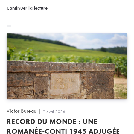
Rapport d’enchères de mars : Bordeaux et Bourgog
Continuer la lecture
Auteur/autrice
Victor Bureau
Publication
9 avril 2026
de
publiée :
RECORD DU MONDE : UNE
la
publication :
ROMANÉE-CONTI 1945 ADJUGÉE