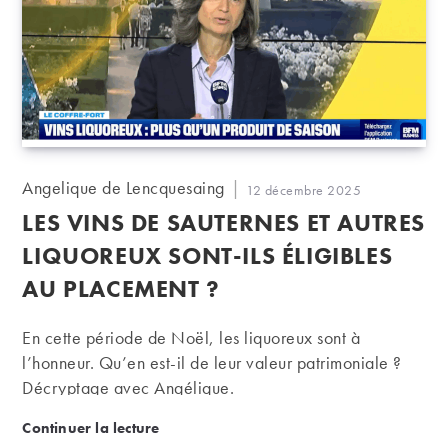
Auteur/autrice
Angelique de Lencquesaing
Publication
12 décembre 2025
de
publiée :
LES VINS DE SAUTERNES ET AUTRES
la
publication :
LIQUOREUX SONT-ILS ÉLIGIBLES
AU PLACEMENT ?
En cette période de Noël, les liquoreux sont à
l’honneur. Qu’en est-il de leur valeur patrimoniale ?
Décryptage avec Angélique.
Les vins de Sauternes et autres liquoreux sont-ils él
Continuer la lecture