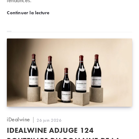
tendances.
Enchères de juin sur iDealwine : trois grands crus 
Continuer la lecture
Auteur/autrice
iDealwine
Publication
26 juin 2026
de
publiée :
IDEALWINE ADJUGE 124
la
publication :