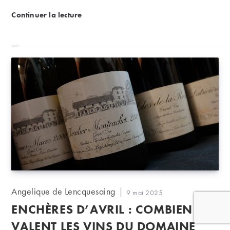
semestre 2026.
PALMARES Loire : le TOP 20 des vins les plus chers
Continuer la lecture
Auteur/autrice
Angelique de Lencquesaing
Publication
9 mai 2025
de
publiée :
ENCHÈRES D’AVRIL : COMBIEN
la
publication :
VALENT LES VINS DU DOMAINE