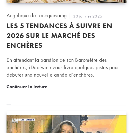
Auteur/autrice
Angelique de Lencquesaing
Publication
30 janvier 2026
de
publiée :
LES 5 TENDANCES À SUIVRE EN
la
publication :
2026 SUR LE MARCHÉ DES
ENCHÈRES
En attendant la parution de son Baromètre des
enchères, iDealwine vous livre quelques pistes pour
débuter une nouvelle année d’enchères.
Les 5 tendances à suivre en 2026 sur le marché de
Continuer la lecture