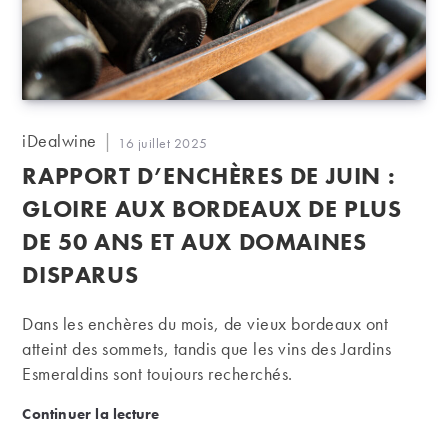
Auteur/autrice
iDealwine
Publication
16 juillet 2025
de
publiée :
RAPPORT D’ENCHÈRES DE JUIN :
la
publication :
GLOIRE AUX BORDEAUX DE PLUS
DE 50 ANS ET AUX DOMAINES
DISPARUS
Dans les enchères du mois, de vieux bordeaux ont
atteint des sommets, tandis que les vins des Jardins
Esmeraldins sont toujours recherchés.
Rapport d’enchères de juin : gloire aux bordeaux d
Continuer la lecture