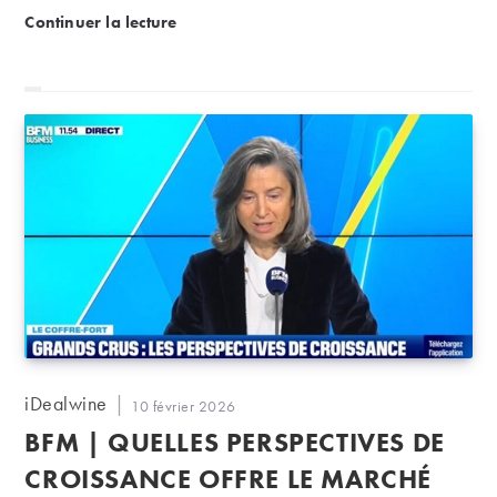
Comment les vieux champagnes millésimés se valori
Continuer la lecture
Auteur/autrice
iDealwine
Publication
10 février 2026
de
publiée :
BFM | QUELLES PERSPECTIVES DE
la
publication :
CROISSANCE OFFRE LE MARCHÉ