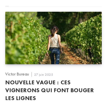
Auteur/autrice
Victor Bureau
Publication
27 juin 2025
de
publiée :
NOUVELLE VAGUE : CES
la
publication :
VIGNERONS QUI FONT BOUGER
LES LIGNES