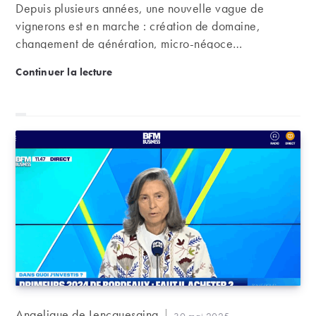
Depuis plusieurs années, une nouvelle vague de
vignerons est en marche : création de domaine,
changement de génération, micro-négoce…
Nouvelle vague : ces vignerons qui font bouger les 
Continuer la lecture
Auteur/autrice
Angelique de Lencquesaing
Publication