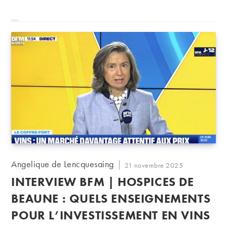
Auteur/autrice
Angelique de Lencquesaing
Publication
21 novembre 2025
de
publiée :
INTERVIEW BFM | HOSPICES DE
la
publication :
BEAUNE : QUELS ENSEIGNEMENTS
POUR L’INVESTISSEMENT EN VINS