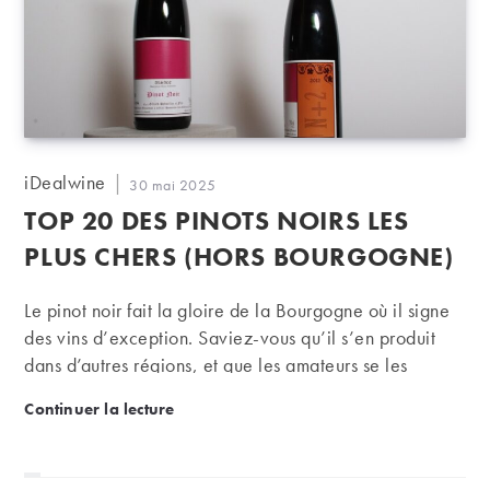
Auteur/autrice
iDealwine
Publication
30 mai 2025
de
publiée :
TOP 20 DES PINOTS NOIRS LES
la
publication :
PLUS CHERS (HORS BOURGOGNE)
Le pinot noir fait la gloire de la Bourgogne où il signe
des vins d’exception. Saviez-vous qu’il s’en produit
dans d’autres régions, et que les amateurs se les
arrachent ?
TOP 20 des pinots noirs les plus chers (hors Bourgo
Continuer la lecture