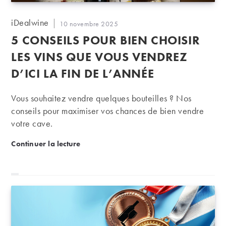
Auteur/autrice
iDealwine
Publication
10 novembre 2025
de
publiée :
5 CONSEILS POUR BIEN CHOISIR
la
publication :
LES VINS QUE VOUS VENDREZ
D’ICI LA FIN DE L’ANNÉE
Vous souhaitez vendre quelques bouteilles ? Nos
conseils pour maximiser vos chances de bien vendre
votre cave.
5 conseils pour bien choisir les vins que vous vendre
Continuer la lecture