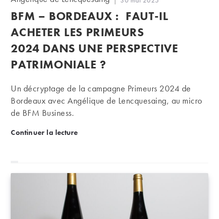
30 mai 2025
de
publiée :
BFM – BORDEAUX : FAUT-IL
la
publication :
ACHETER LES PRIMEURS
2024 DANS UNE PERSPECTIVE
PATRIMONIALE ?
Un décryptage de la campagne Primeurs 2024 de
Bordeaux avec Angélique de Lencquesaing, au micro
de BFM Business.
BFM – Bordeaux : faut-il acheter les Primeurs 2024
Continuer la lecture