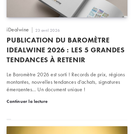
Auteur/autrice
iDealwine
Publication
23 avril 2026
de
publiée :
PUBLICATION DU BAROMÈTRE
la
publication :
IDEALWINE 2026 : LES 5 GRANDES
TENDANCES À RETENIR
Le Baromètre 2026 est sorti ! Records de prix, régions
montantes, nouvelles tendances d’achats, signatures
émergentes… Un document unique !
Publication du Baromètre iDealwine 2026 : les 5 gr
Continuer la lecture