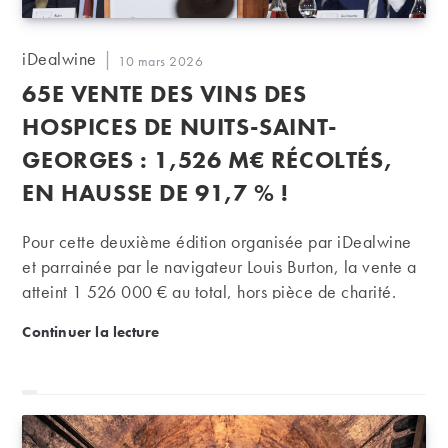
Auteur/autrice
iDealwine
Publication
10 mars 2026
de
publiée :
65E VENTE DES VINS DES
la
publication :
HOSPICES DE NUITS-SAINT-
GEORGES : 1,526 M€ RÉCOLTÉS,
EN HAUSSE DE 91,7 % !
Pour cette deuxième édition organisée par iDealwine
et parrainée par le navigateur Louis Burton, la vente a
atteint 1 526 000 € au total, hors pièce de charité.
65e Vente des vins des Hospices de Nuits-Saint-Ge
Continuer la lecture