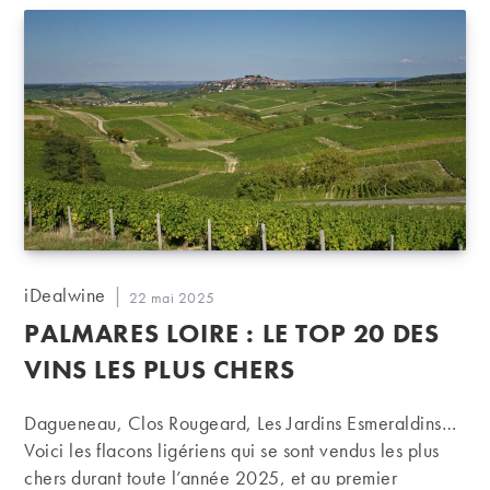
Auteur/autrice
iDealwine
Publication
22 mai 2025
de
publiée :
PALMARES LOIRE : LE TOP 20 DES
la
publication :
VINS LES PLUS CHERS
Dagueneau, Clos Rougeard, Les Jardins Esmeraldins…
Voici les flacons ligériens qui se sont vendus les plus
chers durant toute l’année 2025, et au premier