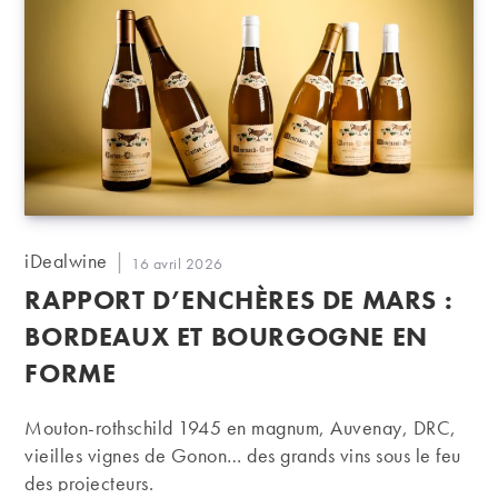
Auteur/autrice
iDealwine
Publication
16 avril 2026
de
publiée :
RAPPORT D’ENCHÈRES DE MARS :
la
publication :
BORDEAUX ET BOURGOGNE EN
FORME
Mouton-rothschild 1945 en magnum, Auvenay, DRC,
vieilles vignes de Gonon… des grands vins sous le feu
des projecteurs.