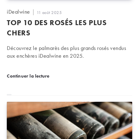
Auteur/autrice
iDealwine
Publication
11 août 2025
de
publiée :
TOP 10 DES ROSÉS LES PLUS
la
publication :
CHERS
Découvrez le palmarès des plus grands rosés vendus
aux enchères iDealwine en 2025.
TOP 10 des rosés les plus chers
Continuer la lecture