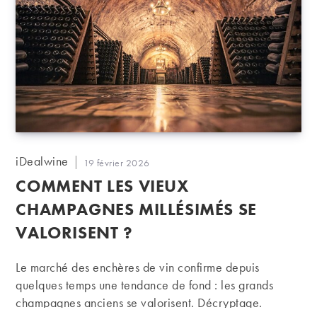
Auteur/autrice
iDealwine
Publication
19 février 2026
de
publiée :
COMMENT LES VIEUX
la
publication :
CHAMPAGNES MILLÉSIMÉS SE
VALORISENT ?
Le marché des enchères de vin confirme depuis
quelques temps une tendance de fond : les grands
champagnes anciens se valorisent. Décryptage.