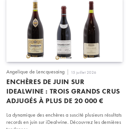
Auteur/autrice
Angelique de Lencquesaing
Publication
15 juillet 2026
de
publiée :
ENCHÈRES DE JUIN SUR
la
publication :
IDEALWINE : TROIS GRANDS CRUS
ADJUGÉS À PLUS DE 20 000 €
La dynamique des enchères a suscité plusieurs résultats
records en juin sur iDealwine. Découvrez les dernières