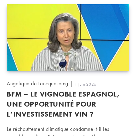
Auteur/autrice
Angelique de Lencquesaing
Publication
1 juin 2026
de
publiée :
BFM – LE VIGNOBLE ESPAGNOL,
la
publication :
UNE OPPORTUNITÉ POUR
L’INVESTISSEMENT VIN ?
Le réchauffement climatique condamne-t-il les