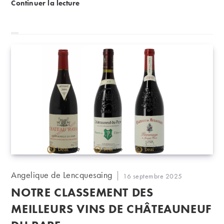
Quels sont les pays qui boivent le plus de vin au m
Continuer la lecture
Auteur/autrice
Angelique de Lencquesaing
Publication
16 septembre 2025
de
publiée :
NOTRE CLASSEMENT DES
la
publication :
MEILLEURS VINS DE CHÂTEAUNEUF