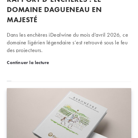
publication :
DOMAINE DAGUENEAU EN
MAJESTÉ
Dans les enchères iDealwine du mois d’avril 2026, ce
domaine ligérien légendaire s’est retrouvé sous le feu
des projecteurs.
Rapport d’enchères : le domaine Dagueneau en ma
Continuer la lecture