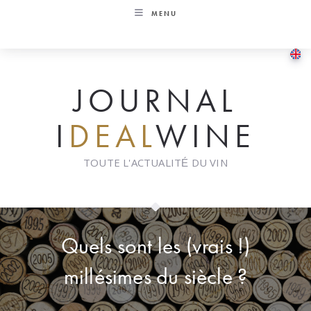
Skip
MENU
to
content
JOURNAL
I
DEAL
WINE
TOUTE L'ACTUALITÉ DU VIN
Quels sont les (vrais !)
millésimes du siècle ?