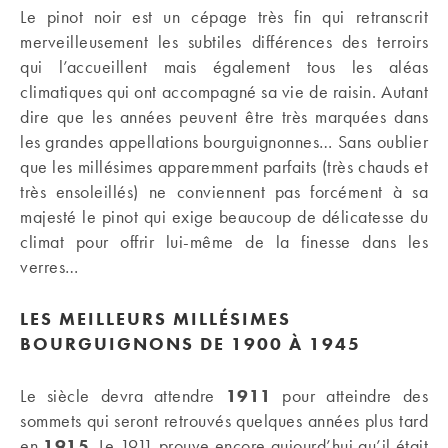
Le pinot noir est un cépage très fin qui retranscrit
merveilleusement les subtiles différences des terroirs
qui l’accueillent mais également tous les aléas
climatiques qui ont accompagné sa vie de raisin. Autant
dire que les années peuvent être très marquées dans
les grandes appellations bourguignonnes… Sans oublier
que les millésimes apparemment parfaits (très chauds et
très ensoleillés) ne conviennent pas forcément à sa
majesté le pinot qui exige beaucoup de délicatesse du
climat pour offrir lui-même de la finesse dans les
verres…
LES MEILLEURS MILLÉSIMES
BOURGUIGNONS DE 1900 À 1945
Le siècle devra attendre
1911
pour atteindre des
sommets qui seront retrouvés quelques années plus tard
en
1915
. Le 1911 prouve encore aujourd’hui qu’il était