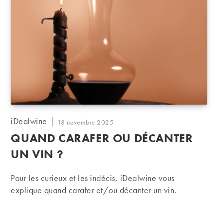
Auteur/autrice
iDealwine
Publication
18 novembre 2025
de
publiée :
QUAND CARAFER OU DÉCANTER
la
publication :
UN VIN ?
Pour les curieux et les indécis, iDealwine vous
explique quand carafer et/ou décanter un vin.