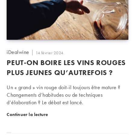
Auteur/autrice
iDealwine
Publication
14 février 2024
de
publiée :
PEUT-ON BOIRE LES VINS ROUGES
la
publication :
PLUS JEUNES QU’AUTREFOIS ?
Un « grand » vin rouge doit-il toujours être mature ?
Changements d’habitudes ou de techniques
d’élaboration ? Le débat est lancé.
Peut-on boire les vins rouges plus jeunes qu’autrefoi
Continuer la lecture