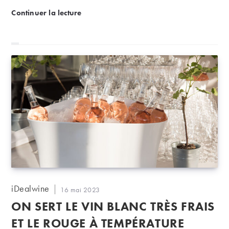
Accords mets et vins : quel vin servir avec des légu
Continuer la lecture
Auteur/autrice
iDealwine
Publication
16 mai 2023
de
publiée :
ON SERT LE VIN BLANC TRÈS FRAIS
la
publication :
ET LE ROUGE À TEMPÉRATURE