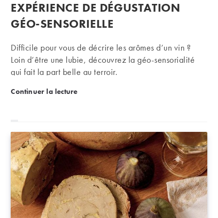
publication :
EXPÉRIENCE DE DÉGUSTATION
GÉO-SENSORIELLE
Difficile pour vous de décrire les arômes d’un vin ?
Loin d’être une lubie, découvrez la géo-sensorialité
qui fait la part belle au terroir.
Chez Jean-Michel Deiss, une expérience de dégusta
Continuer la lecture