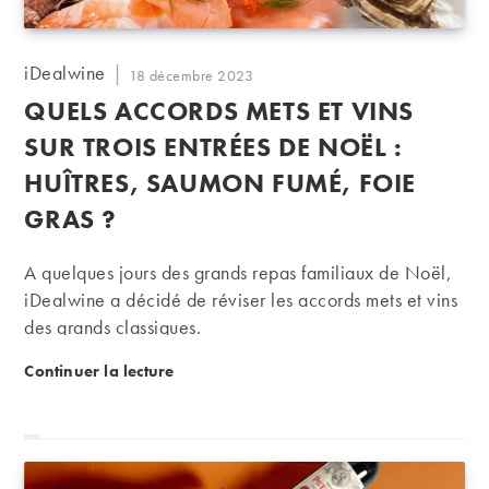
Auteur/autrice
iDealwine
Publication
18 décembre 2023
de
publiée :
QUELS ACCORDS METS ET VINS
la
publication :
SUR TROIS ENTRÉES DE NOËL :
HUÎTRES, SAUMON FUMÉ, FOIE
GRAS ?
A quelques jours des grands repas familiaux de Noël,
iDealwine a décidé de réviser les accords mets et vins
des grands classiques.
Quels accords mets et vins sur trois entrées de Noël
Continuer la lecture