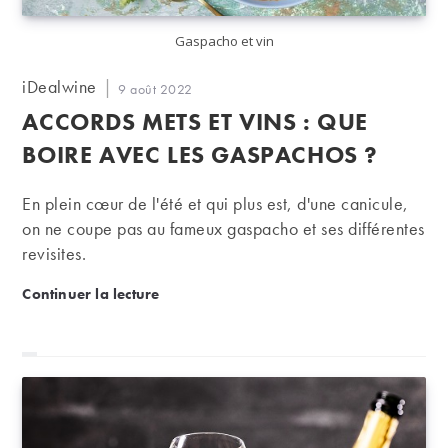
Gaspacho et vin
Auteur/autrice
iDealwine
Publication
9 août 2022
de
publiée :
ACCORDS METS ET VINS : QUE
la
publication :
BOIRE AVEC LES GASPACHOS ?
En plein cœur de l'été et qui plus est, d'une canicule,
on ne coupe pas au fameux gaspacho et ses différentes
revisites.
Accords mets et vins : que boire avec les gaspachos
Continuer la lecture