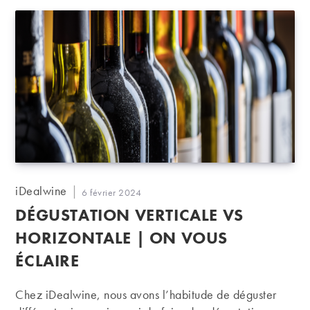
Auteur/autrice
iDealwine
Publication
6 février 2024
de
publiée :
DÉGUSTATION VERTICALE VS
la
publication :
HORIZONTALE | ON VOUS
ÉCLAIRE
Chez iDealwine, nous avons l’habitude de déguster