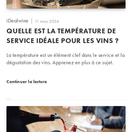
Auteur/autrice
iDealwine
Publication
11 mars 2024
de
publiée :
QUELLE EST LA TEMPÉRATURE DE
la
publication :
SERVICE IDÉALE POUR LES VINS ?
La température est un élément clef dans le service et la
dégustation des vins. Apprenez en plus à ce sujet.
Quelle est la température de service idéale pour les
Continuer la lecture