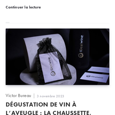
Accords mets et vins : quel plat pour accompagner u
Continuer la lecture
Auteur/autrice
Victor Bureau
Publication
3 novembre 2023
de
publiée :
DÉGUSTATION DE VIN À
la
publication :
L’AVEUGLE : LA CHAUSSETTE,