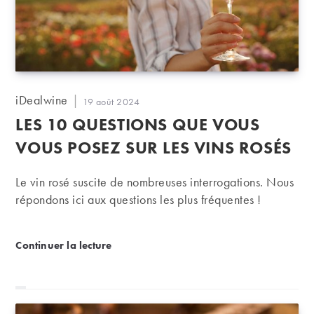
Auteur/autrice
iDealwine
Publication
19 août 2024
de
publiée :
LES 10 QUESTIONS QUE VOUS
la
publication :
VOUS POSEZ SUR LES VINS ROSÉS
Le vin rosé suscite de nombreuses interrogations. Nous
répondons ici aux questions les plus fréquentes !
Les 10 questions que vous vous posez sur les vins r
Continuer la lecture