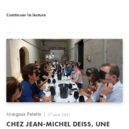
Accord mets et vins | La cuisine de Singapour
Continuer la lecture
Auteur/autrice
Margaux Petetin
Publication
17 août 2021
de
publiée :
CHEZ JEAN-MICHEL DEISS, UNE
la