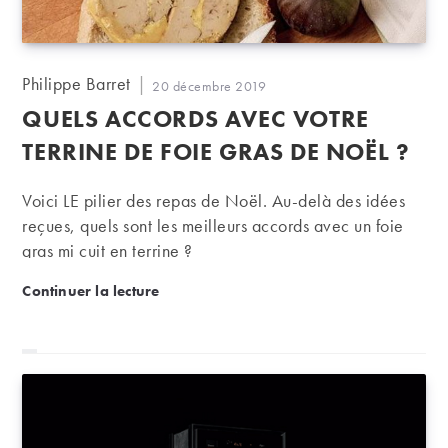
Auteur/autrice
Philippe Barret
Publication
20 décembre 2019
de
publiée :
QUELS ACCORDS AVEC VOTRE
la
publication :
TERRINE DE FOIE GRAS DE NOËL ?
Voici LE pilier des repas de Noël. Au-delà des idées
reçues, quels sont les meilleurs accords avec un foie
gras mi cuit en terrine ?
Quels accords avec votre terrine de foie gras de No
Continuer la lecture