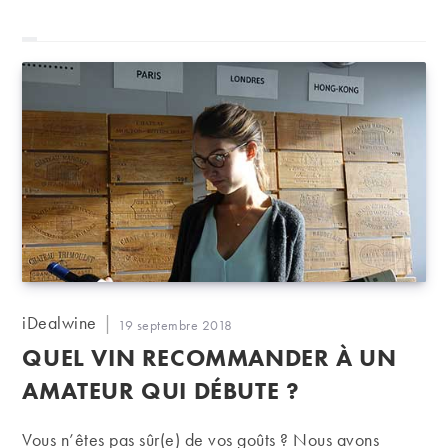
Auteur/autrice
iDealwine
Publication
19 septembre 2018
de
publiée :
QUEL VIN RECOMMANDER À UN
la
publication :
AMATEUR QUI DÉBUTE ?
Vous n’êtes pas sûr(e) de vos goûts ? Nous avons