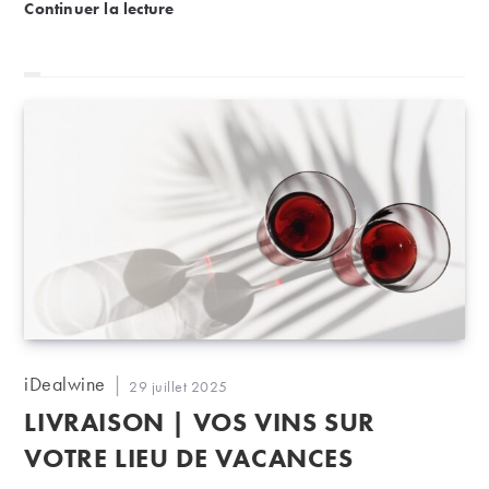
Quand carafer ou décanter un vin ?
Continuer la lecture
Auteur/autrice
iDealwine
Publication
29 juillet 2025
de
publiée :
LIVRAISON | VOS VINS SUR
la
publication :
VOTRE LIEU DE VACANCES