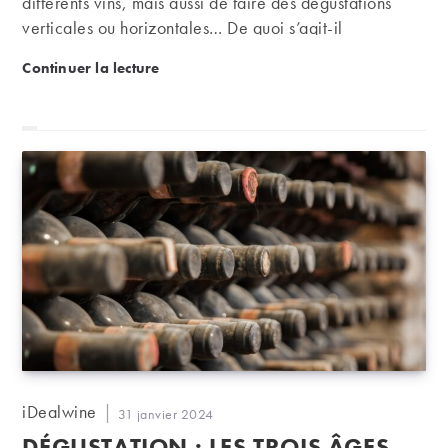
différents vins, mais aussi de faire des dégustations
verticales ou horizontales… De quoi s’agit-il
exactement ?
Dégustation verticale vs horizontale | On vous écla
Continuer la lecture
Auteur/autrice
iDealwine
Publication
31 janvier 2024
de
publiée :
DÉGUSTATION : LES TROIS ÂGES