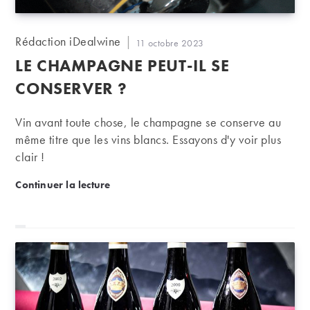
Auteur/autrice
Rédaction iDealwine
Publication
11 octobre 2023
de
publiée :
LE CHAMPAGNE PEUT-IL SE
la
publication :
CONSERVER ?
Vin avant toute chose, le champagne se conserve au
même titre que les vins blancs. Essayons d'y voir plus
clair !
Le champagne peut-il se conserver ?
Continuer la lecture