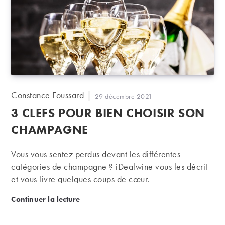
Auteur/autrice
Constance Foussard
Publication
29 décembre 2021
de
publiée :
3 CLEFS POUR BIEN CHOISIR SON
la
publication :
CHAMPAGNE
Vous vous sentez perdus devant les différentes
catégories de champagne ? iDealwine vous les décrit
et vous livre quelques coups de cœur.
3 clefs pour bien choisir son champagne
Continuer la lecture