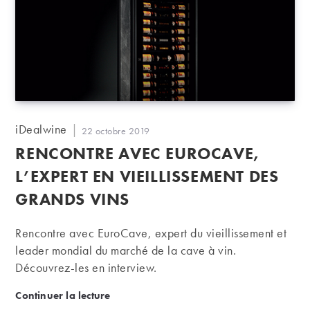
Auteur/autrice
iDealwine
Publication
22 octobre 2019
de
publiée :
RENCONTRE AVEC EUROCAVE,
la
publication :
L’EXPERT EN VIEILLISSEMENT DES
GRANDS VINS
Rencontre avec EuroCave, expert du vieillissement et
leader mondial du marché de la cave à vin.
Découvrez-les en interview.
Rencontre avec Eurocave, l’expert en vieillissement
Continuer la lecture