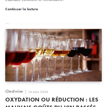
Conseils : comment reconnaître un vin bouchonné 
Continuer la lecture
Auteur/autrice
iDealwine
Publication
14 mars 2024
de
publiée :
OXYDATION OU RÉDUCTION : LES
la
publication :