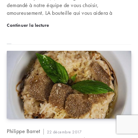
demandé à notre équipe de vous choisir,
amoureusement, LA bouteille qui vous aidera à
débuter. C’est parti !
Quel vin recommander à un amateur qui débute ?
Continuer la lecture
Auteur/autrice
Philippe Barret
Publication
22 décembre 2017
de