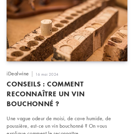
Auteur/autrice
iDealwine
Publication
16 mai 2024
de
publiée :
CONSEILS : COMMENT
la
publication :
RECONNAÎTRE UN VIN
BOUCHONNÉ ?
Une vague odeur de moisi, de cave humide, de
poussière, est-ce un vin bouchonné ? On vous
explique comment le reconnaître.