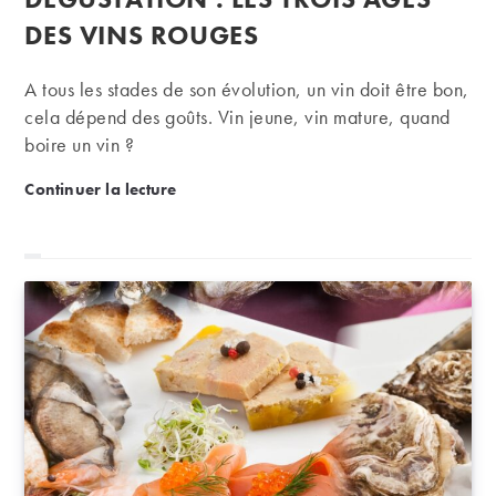
la
publication :
DES VINS ROUGES
A tous les stades de son évolution, un vin doit être bon,
cela dépend des goûts. Vin jeune, vin mature, quand
boire un vin ?
Dégustation : les trois âges des vins rouges
Continuer la lecture