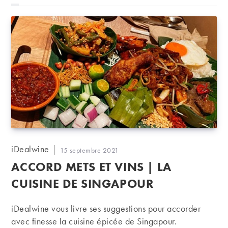
Auteur/autrice
iDealwine
Publication
15 septembre 2021
de
publiée :
ACCORD METS ET VINS | LA
la
publication :
CUISINE DE SINGAPOUR
iDealwine vous livre ses suggestions pour accorder
avec finesse la cuisine épicée de Singapour.