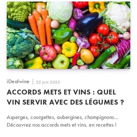
Auteur/autrice
iDealwine
Publication
22 juin 2023
de
publiée :
ACCORDS METS ET VINS : QUEL
la
publication :
VIN SERVIR AVEC DES LÉGUMES ?
Asperges, courgettes, aubergines, champignons…
Découvrez nos accords mets et vins, en recettes !