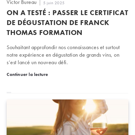
Auteur/autrice
Victor Bureau
Publication
5 juin 2025
de
publiée :
ON A TESTÉ : PASSER LE CERTIFICAT
la
publication :
DE DÉGUSTATION DE FRANCK
THOMAS FORMATION
Souhaitant approfondir nos connaissances et surtout
notre expérience en dégustation de grands vins, on
s’est lancé un nouveau défi.
On a testé : passer le certificat de dégustation de 
Continuer la lecture