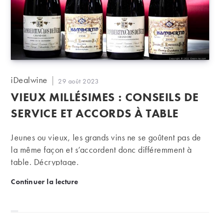
Auteur/autrice
iDealwine
Publication
29 août 2023
de
publiée :
VIEUX MILLÉSIMES : CONSEILS DE
la
publication :
SERVICE ET ACCORDS À TABLE
Jeunes ou vieux, les grands vins ne se goûtent pas de
la même façon et s’accordent donc différemment à
table. Décryptage.
Vieux millésimes : conseils de service et accords à t
Continuer la lecture