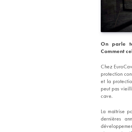
On parle t
Comment cel
Chez EuroCave 
protection co
et la protecti
peut pas vieil
cave.
La maîtrise p
dernières an
développement