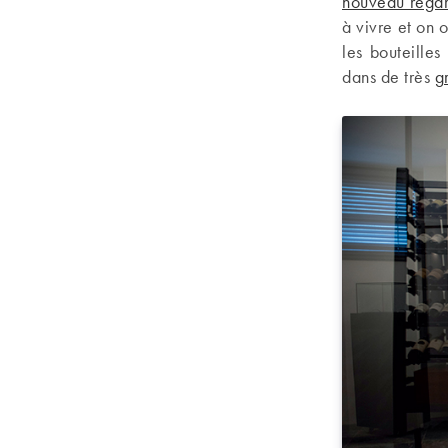
nouveau regard
à vivre et on 
les bouteille
dans de très
g