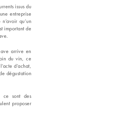
rrents issus du
une entreprise
 n’avoir qu’un
est important de
ave.
Cave arrive en
soin du vin, ce
l’acte d’achat,
 de dégustation
, ce sont des
eulent proposer