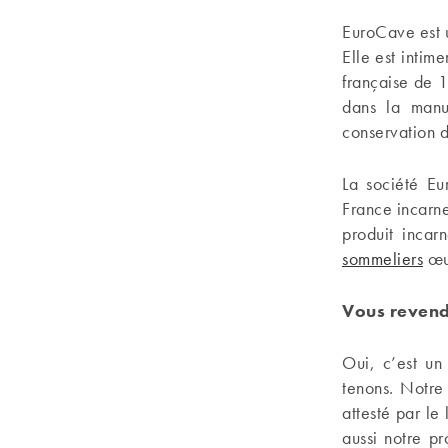
EuroCave est 
Elle est intime
française de 1
dans la manu
conservation d
La société Eu
France incarne
produit incar
sommeliers
œuv
Vous revendi
Oui, c’est un
tenons. Notre
attesté par le
aussi notre p