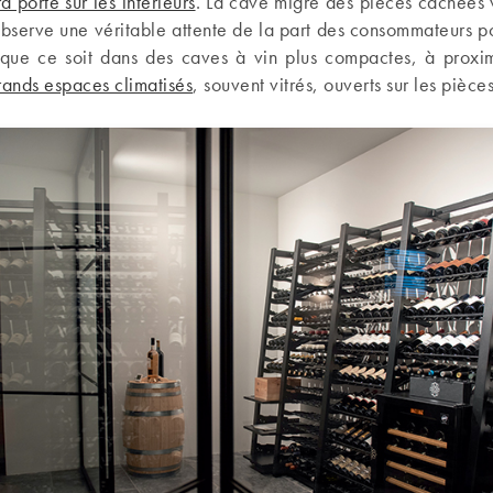
 porté sur les intérieurs
. La cave migre des pièces cachées 
observe une véritable attente de la part des consommateurs po
s que ce soit dans des caves à vin plus compactes, à proxim
rands espaces climatisés
, souvent vitrés, ouverts sur les pièce