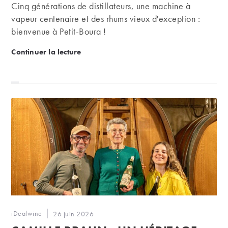
Cinq générations de distillateurs, une machine à
vapeur centenaire et des rhums vieux d'exception :
bienvenue à Petit-Bourg !
Distillerie Montebello : un flambeau du rhum agri
Continuer la lecture
Auteur/autrice
iDealwine
Publication
26 juin 2026
de
publiée :