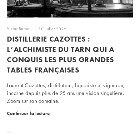
Auteur/autrice
Victor Bureau
Publication
10 juillet 2026
de
publiée :
DISTILLERIE CAZOTTES :
la
publication :
L’ALCHIMISTE DU TARN QUI A
CONQUIS LES PLUS GRANDES
TABLES FRANÇAISES
Laurent Cazottes, distillateur, liquoriste et vigneron,
incarne depuis plus de 25 ans une vision singulière.
Zoom sur son domaine.
Distillerie Cazottes : l’alchimiste du Tarn qui a conq
Continuer la lecture