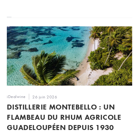
Auteur/autrice
iDealwine
Publication
26 juin 2026
de
publiée :
DISTILLERIE MONTEBELLO : UN
la
publication :
FLAMBEAU DU RHUM AGRICOLE
GUADELOUPÉEN DEPUIS 1930