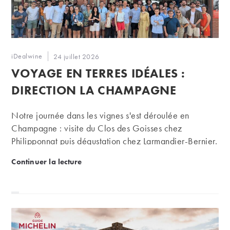
Auteur/autrice
iDealwine
Publication
24 juillet 2026
de
publiée :
VOYAGE EN TERRES IDÉALES :
la
publication :
DIRECTION LA CHAMPAGNE
Notre journée dans les vignes s'est déroulée en
Champagne : visite du Clos des Goisses chez
Philipponnat puis dégustation chez Larmandier-Bernier.
Voyage en Terres iDéales : direction la Champagne
Continuer la lecture