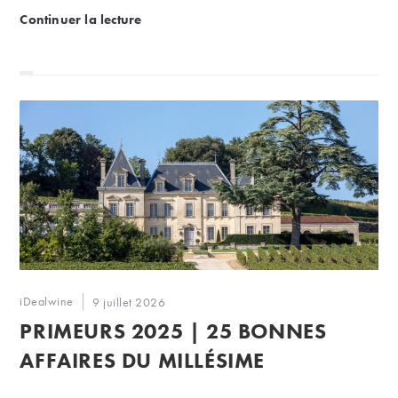
Revente de cave : transport gratuit de vos vins ju
Continuer la lecture
Auteur/autrice
iDealwine
Publication
9 juillet 2026
de
publiée :
PRIMEURS 2025 | 25 BONNES
la
publication :
AFFAIRES DU MILLÉSIME