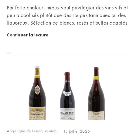
Par forte chaleur, mieux vaut privilégier des vins vifs et
peu alcoolisés plutôt que des rouges tanniques ou des
liquoreux. Sélection de blancs, rosés et bulles adaptés
à l'été.
Vin et canicule : que boire quand le thermomètre s
Continuer la lecture
Auteur/autrice
Angelique de Lencquesaing
Publication
15 juillet 2026
de