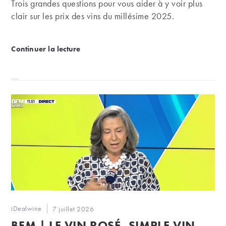
Trois grandes questions pour vous aider à y voir plus
clair sur les prix des vins du millésime 2025.
Primeurs 2025 | 25 bonnes affaires du millésime
Continuer la lecture
Auteur/autrice
iDealwine
Publication
7 juillet 2026
de
publiée :
BFM | LE VIN ROSÉ, SIMPLE VIN