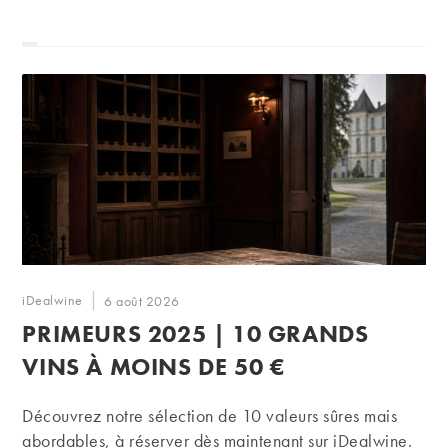
Auteur/autrice
iDealwine
Publication
6 août 2026
de
publiée :
PRIMEURS 2025 | 10 GRANDS
la
publication :
VINS À MOINS DE 50 €
Découvrez notre sélection de 10 valeurs sûres mais
abordables, à réserver dès maintenant sur iDealwine.