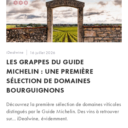
Auteur/autrice
iDealwine
Publication
16 juillet 2026
de
publiée :
LES GRAPPES DU GUIDE
la
publication :
MICHELIN : UNE PREMIÈRE
SÉLECTION DE DOMAINES
BOURGUIGNONS
Découvrez la première sélection de domaines viticoles
distingués par le Guide Michelin. Des vins à retrouver
sur… iDealwine, évidemment.