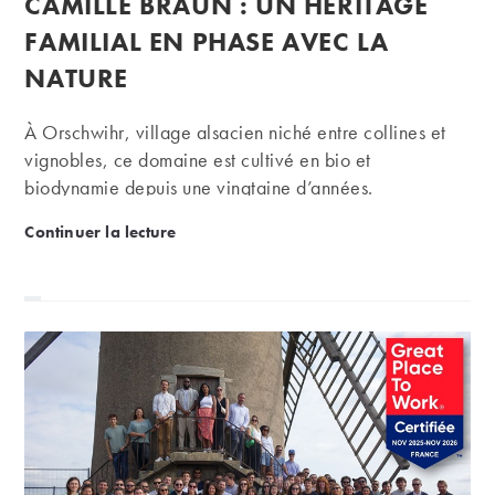
CAMILLE BRAUN : UN HÉRITAGE
la
publication :
FAMILIAL EN PHASE AVEC LA
NATURE
À Orschwihr, village alsacien niché entre collines et
vignobles, ce domaine est cultivé en bio et
biodynamie depuis une vingtaine d’années.
Camille Braun : un héritage familial en phase avec 
Continuer la lecture