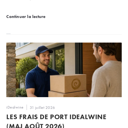
Primeurs 2025 | 10 grands vins à moins de 50 €
Continuer la lecture
Auteur/autrice
iDealwine
Publication
31 juillet 2026
de
publiée :
LES FRAIS DE PORT IDEALWINE
la
publication :
(MAJ AOÛT 2026)