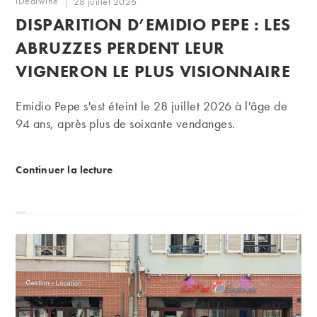
iDealwine
Publication
28 juillet 2026
de
publiée :
DISPARITION D’EMIDIO PEPE : LES
la
publication :
ABRUZZES PERDENT LEUR
VIGNERON LE PLUS VISIONNAIRE
Emidio Pepe s'est éteint le 28 juillet 2026 à l'âge de
94 ans, après plus de soixante vendanges.
Disparition d’Emidio Pepe : les Abruzzes perdent leu
Continuer la lecture