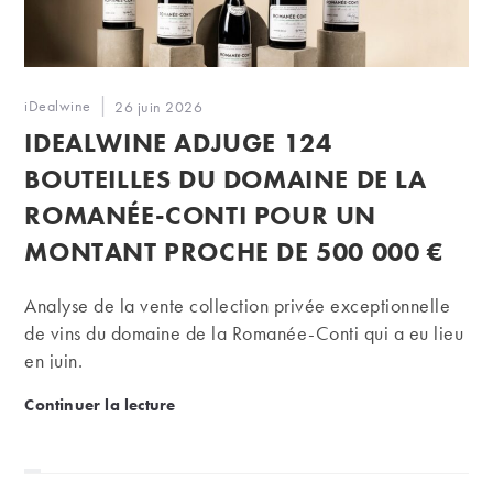
Auteur/autrice
iDealwine
Publication
26 juin 2026
de
publiée :
IDEALWINE ADJUGE 124
la
publication :
BOUTEILLES DU DOMAINE DE LA
ROMANÉE-CONTI POUR UN
MONTANT PROCHE DE 500 000 €
Analyse de la vente collection privée exceptionnelle
de vins du domaine de la Romanée-Conti qui a eu lieu
en juin.
iDealwine adjuge 124 bouteilles du domaine de l
Continuer la lecture