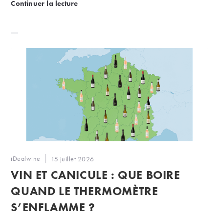
Les grappes du Guide Michelin : une première sél
Continuer la lecture
Auteur/autrice
iDealwine
Publication
15 juillet 2026
de
publiée :
VIN ET CANICULE : QUE BOIRE
la
publication :
QUAND LE THERMOMÈTRE
S’ENFLAMME ?