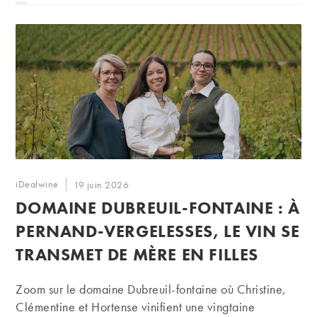
Auteur/autrice
iDealwine
Publication
19 juin 2026
de
publiée :
DOMAINE DUBREUIL-FONTAINE : À
la
publication :
PERNAND-VERGELESSES, LE VIN SE
TRANSMET DE MÈRE EN FILLES
Zoom sur le domaine Dubreuil-fontaine où Christine,
Clémentine et Hortense vinifient une vingtaine