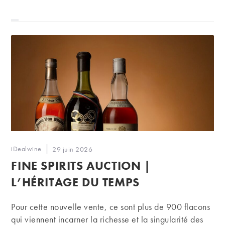
Auteur/autrice
iDealwine
Publication
29 juin 2026
de
publiée :
FINE SPIRITS AUCTION |
la
publication :
L’HÉRITAGE DU TEMPS
Pour cette nouvelle vente, ce sont plus de 900 flacons
qui viennent incarner la richesse et la singularité des