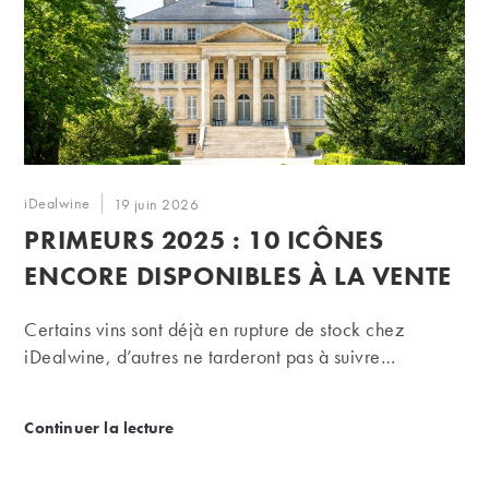
Auteur/autrice
iDealwine
Publication
19 juin 2026
de
publiée :
PRIMEURS 2025 : 10 ICÔNES
la
publication :
ENCORE DISPONIBLES À LA VENTE
Certains vins sont déjà en rupture de stock chez
iDealwine, d’autres ne tarderont pas à suivre…
Primeurs 2025 : 10 icônes encore disponibles à la 
Continuer la lecture