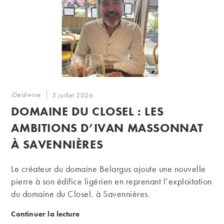
Auteur/autrice
iDealwine
Publication
3 juillet 2026
de
publiée :
DOMAINE DU CLOSEL : LES
la
publication :
AMBITIONS D’IVAN MASSONNAT
À SAVENNIÈRES
Le créateur du domaine Belargus ajoute une nouvelle
pierre à son édifice ligérien en reprenant l’exploitation
du domaine du Closel, à Savennières.
Domaine du Closel : les ambitions d’Ivan Massonna
Continuer la lecture