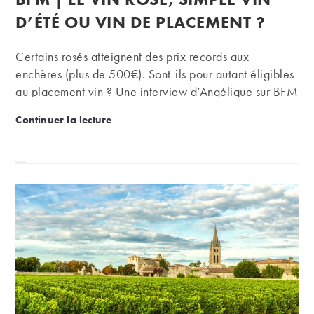
la
publication :
D’ÉTÉ OU VIN DE PLACEMENT ?
Certains rosés atteignent des prix records aux
enchères (plus de 500€). Sont-ils pour autant éligibles
au placement vin ? Une interview d’Angélique sur BFM
Business.
BFM | Le vin rosé, simple vin d’été ou vin de place
Continuer la lecture