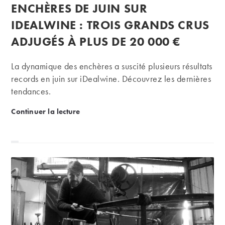
publiée :
ENCHÈRES DE JUIN SUR
la
publication :
IDEALWINE : TROIS GRANDS CRUS
ADJUGÉS À PLUS DE 20 000 €
La dynamique des enchères a suscité plusieurs résultats
records en juin sur iDealwine. Découvrez les dernières
tendances.
Enchères de juin sur iDealwine : trois grands crus 
Continuer la lecture