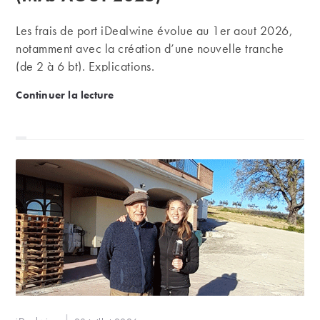
Les frais de port iDealwine évolue au 1er aout 2026,
notamment avec la création d’une nouvelle tranche
(de 2 à 6 bt). Explications.
Les frais de port iDealwine (maj août 2026)
Continuer la lecture
Auteur/autrice