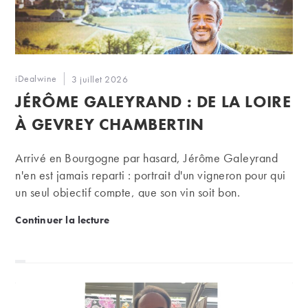
Auteur/autrice
iDealwine
Publication
3 juillet 2026
de
publiée :
JÉRÔME GALEYRAND : DE LA LOIRE
la
publication :
À GEVREY CHAMBERTIN
Arrivé en Bourgogne par hasard, Jérôme Galeyrand
n'en est jamais reparti : portrait d'un vigneron pour qui
un seul objectif compte, que son vin soit bon.
Jérôme Galeyrand : de la Loire à Gevrey Chambert
Continuer la lecture