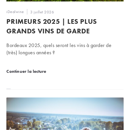
Auteur/autrice
iDealwine
Publication
3 juillet 2026
de
publiée :
PRIMEURS 2025 | LES PLUS
la
publication :
GRANDS VINS DE GARDE
Bordeaux 2025, quels seront les vins à garder de
(très) longues années ?
Primeurs 2025 | Les plus grands vins de garde
Continuer la lecture