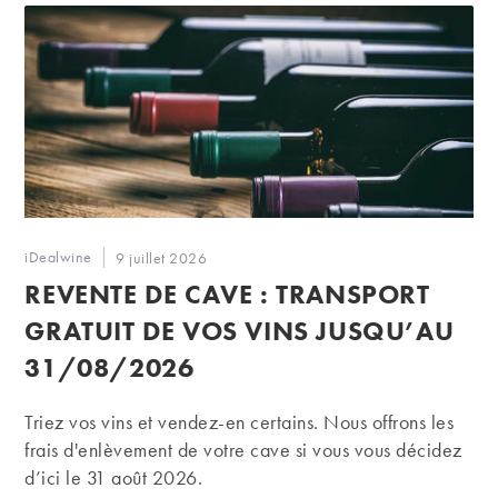
Auteur/autrice
iDealwine
Publication
9 juillet 2026
de
publiée :
REVENTE DE CAVE : TRANSPORT
la
publication :
GRATUIT DE VOS VINS JUSQU’AU
31/08/2026
Triez vos vins et vendez-en certains. Nous offrons les
frais d'enlèvement de votre cave si vous vous décidez
d’ici le 31 août 2026.