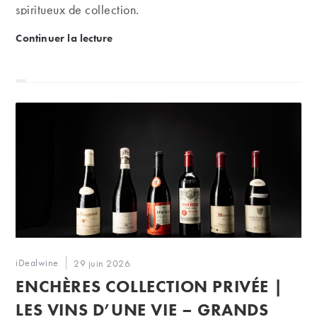
spiritueux de collection.
Fine Spirits Auction | L’héritage du temps
Continuer la lecture
Auteur/autrice
iDealwine
Publication
29 juin 2026
de
publiée :
ENCHÈRES COLLECTION PRIVÉE |
la
publication :
LES VINS D’UNE VIE – GRANDS