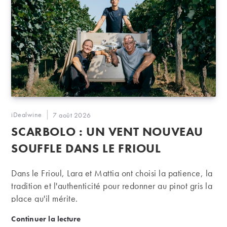
Auteur/autrice
iDealwine
Publication
7 août 2026
de
publiée :
SCARBOLO : UN VENT NOUVEAU
la
publication :
SOUFFLE DANS LE FRIOUL
Dans le Frioul, Lara et Mattia ont choisi la patience, la
tradition et l'authenticité pour redonner au pinot gris la
place qu'il mérite.
Scarbolo : Un vent nouveau souffle dans le Frioul
Continuer la lecture