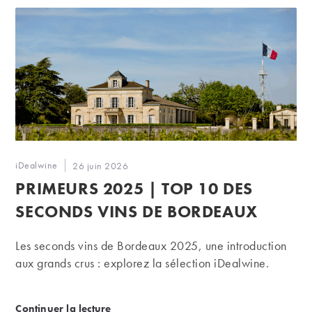
Auteur/autrice
iDealwine
Publication
26 juin 2026
de
publiée :
PRIMEURS 2025 | TOP 10 DES
la
publication :
SECONDS VINS DE BORDEAUX
Les seconds vins de Bordeaux 2025, une introduction
aux grands crus : explorez la sélection iDealwine.
Primeurs 2025 | Top 10 des seconds vins de Borde
Continuer la lecture