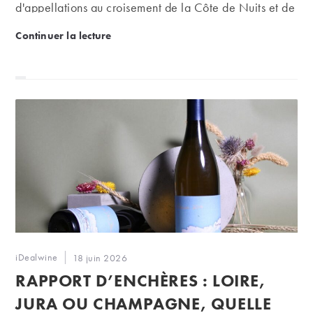
d'appellations au croisement de la Côte de Nuits et de
la Côte de Beaune.
Domaine Dubreuil-Fontaine : à Pernand-Vergelesses, 
Continuer la lecture
Auteur/autrice
iDealwine
Publication
18 juin 2026
de
publiée :
RAPPORT D’ENCHÈRES : LOIRE,
la
publication :
JURA OU CHAMPAGNE, QUELLE