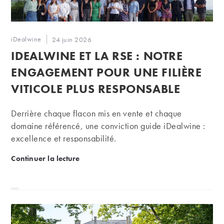
Auteur/autrice
iDealwine
Publication
24 juin 2026
de
publiée :
IDEALWINE ET LA RSE : NOTRE
la
publication :
ENGAGEMENT POUR UNE FILIÈRE
VITICOLE PLUS RESPONSABLE
Derrière chaque flacon mis en vente et chaque
domaine référencé, une conviction guide iDealwine :
excellence et responsabilité.
iDealwine et la RSE : notre engagement pour une fil
Continuer la lecture