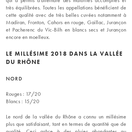
qui a permis d’atteindre des maturités accomplies et
très équilibrées. Toutes les appellations bénéficient de
cette qualité avec de très belles cuvées notamment à
Madiran, Fronton, Cahors en rouge, Gaillac, Jurançon
et Pacherenc du Vic-Bilh en blancs secs et Jurançon
encore en moelleux.
LE MILLÉSIME 2018 DANS LA VALLÉE
DU RHÔNE
NORD
Rouges : 17/20
Blancs : 15/20
Le nord de la vallée du Rhône a connu un millésime
plus que satisfaisant, tant en termes de quantité que de
qualité. Ceci grâce à des pluies abondantes au