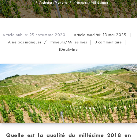
>
>
Acheter/Vendre
Primeurs/Millésimes
Article publié:
25 novembre 2020
Article modifié:
13 mai 2025
Post
Commentaires
A ne pas manquer
/
Primeurs/Millésimes
0 commentaire
category:
de
Auteur/autrice
iDealwine
la
de
publication :
la
publication :
Quelle est la qualité du millésime 2018 en