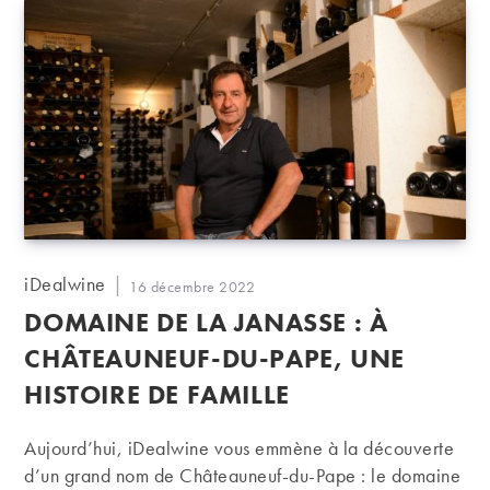
Auteur/autrice
iDealwine
Publication
16 décembre 2022
de
publiée :
DOMAINE DE LA JANASSE : À
la
publication :
CHÂTEAUNEUF-DU-PAPE, UNE
HISTOIRE DE FAMILLE
Aujourd’hui, iDealwine vous emmène à la découverte
d’un grand nom de Châteauneuf-du-Pape : le domaine