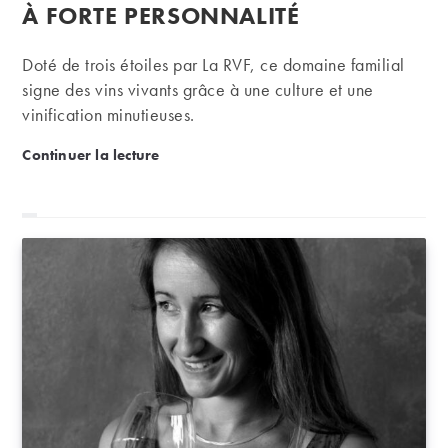
publication :
À FORTE PERSONNALITÉ
Doté de trois étoiles par La RVF, ce domaine familial
signe des vins vivants grâce à une culture et une
vinification minutieuses.
Barmès-Buecher | Des terroirs à forte personnalité
Continuer la lecture