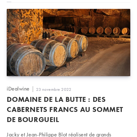
Auteur/autrice
iDealwine
Publication
23 novembre 2022
de
publiée :
DOMAINE DE LA BUTTE : DES
la
publication :
CABERNETS FRANCS AU SOMMET
DE BOURGUEIL
Jacky et Jean-Philippe Blot réalisent de grands