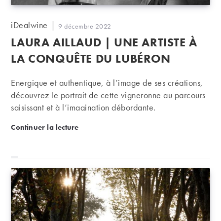
Auteur/autrice
iDealwine
Publication
9 décembre 2022
de
publiée :
LAURA AILLAUD | UNE ARTISTE À
la
publication :
LA CONQUÊTE DU LUBÉRON
Energique et authentique, à l’image de ses créations,
découvrez le portrait de cette vigneronne au parcours
saisissant et à l’imagination débordante.
Laura Aillaud | Une artiste à la conquête du Lubéro
Continuer la lecture