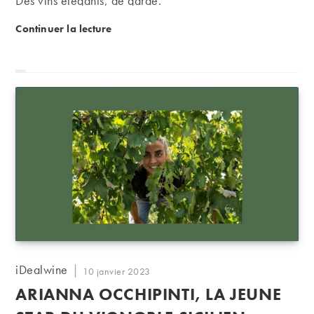
Des vins élégants, de garde.
Château Pavie Macquin, une âme de précurseur et d
Continuer la lecture
Auteur/autrice
iDealwine
Publication
10 janvier 2023
de
publiée :
ARIANNA OCCHIPINTI, LA JEUNE
la
publication :