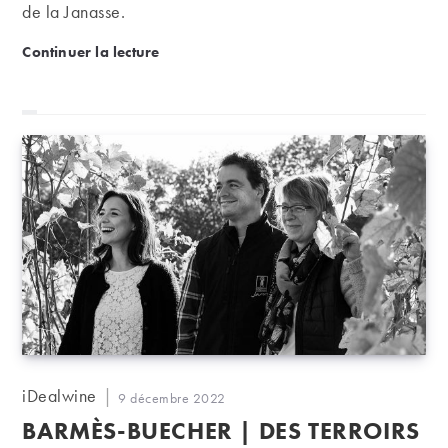
de la Janasse.
Domaine de la Janasse : à Châteauneuf-du-Pape, une
Continuer la lecture
Auteur/autrice
iDealwine
Publication
9 décembre 2022
de
publiée :
BARMÈS-BUECHER | DES TERROIRS
la