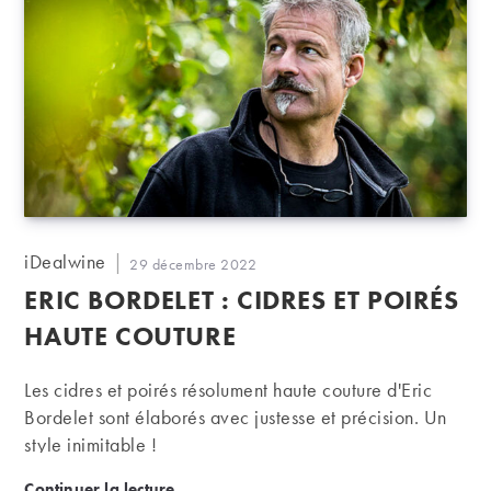
Auteur/autrice
iDealwine
Publication
29 décembre 2022
de
publiée :
ERIC BORDELET : CIDRES ET POIRÉS
la
publication :
HAUTE COUTURE
Les cidres et poirés résolument haute couture d'Eric
Bordelet sont élaborés avec justesse et précision. Un
style inimitable !
Eric Bordelet : cidres et poirés haute couture
Continuer la lecture