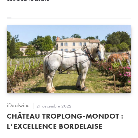
Auteur/autrice
iDealwine
Publication
21 décembre 2022
de
publiée :
CHÂTEAU TROPLONG-MONDOT :
la
publication :
L’EXCELLENCE BORDELAISE