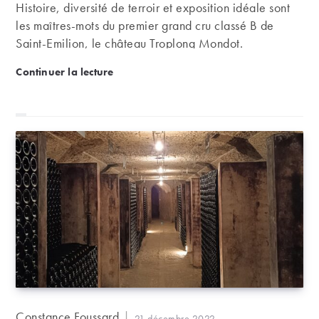
Histoire, diversité de terroir et exposition idéale sont
les maîtres-mots du premier grand cru classé B de
Saint-Emilion, le château Troplong Mondot.
Château Troplong-Mondot : l’excellence bordelaise
Continuer la lecture
Auteur/autrice
Constance Foussard
Publication
21 décembre 2022