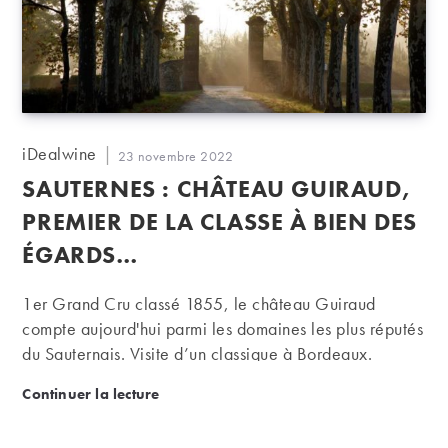
Auteur/autrice
iDealwine
Publication
23 novembre 2022
de
publiée :
SAUTERNES : CHÂTEAU GUIRAUD,
la
publication :
PREMIER DE LA CLASSE À BIEN DES
ÉGARDS…
1er Grand Cru classé 1855, le château Guiraud
compte aujourd'hui parmi les domaines les plus réputés
du Sauternais. Visite d’un classique à Bordeaux.
Sauternes : Château Guiraud, premier de la classe
Continuer la lecture