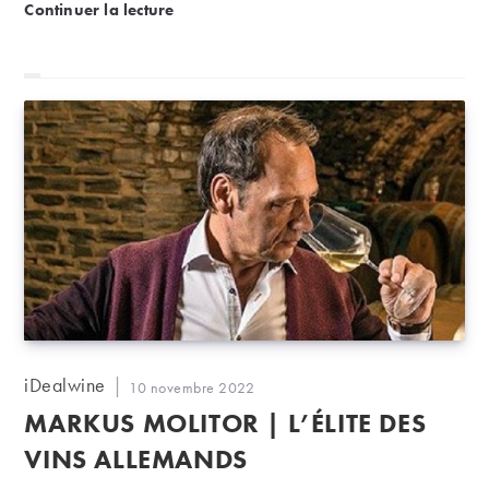
Zacapa | Le rhum élevé au-dessus des nuages
Continuer la lecture
Auteur/autrice
iDealwine
Publication
10 novembre 2022
de
publiée :
MARKUS MOLITOR | L’ÉLITE DES
la
publication :
VINS ALLEMANDS