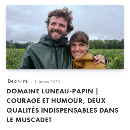
Auteur/autrice
iDealwine
Publication
1 janvier 2023
de
publiée :
DOMAINE LUNEAU-PAPIN |
la
publication :
COURAGE ET HUMOUR, DEUX
QUALITÉS INDISPENSABLES DANS
LE MUSCADET