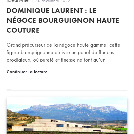
Publication
30 décembre 2022
de
publiée :
DOMINIQUE LAURENT : LE
la
publication :
NÉGOCE BOURGUIGNON HAUTE
COUTURE
Grand précurseur de la négoce haute gamme, cette
figure bourguignonne délivre un panel de flacons
prodigieux, où pureté et finesse ne font qu’un
Dominique Laurent : le négoce bourguignon haute 
Continuer la lecture