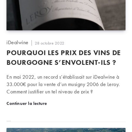
Auteur/autrice
iDealwine
Publication
28 octobre 2022
de
publiée :
POURQUOI LES PRIX DES VINS DE
la
publication :
BOURGOGNE S’ENVOLENT-ILS ?
En mai 2022, un record s’établissait sur iDealwine à
33.000€ pour la vente d’un musigny 2006 de Leroy.
Comment justifier un tel niveau de prix ?
Pourquoi les prix des vins de Bourgogne s’envolent-i
Continuer la lecture