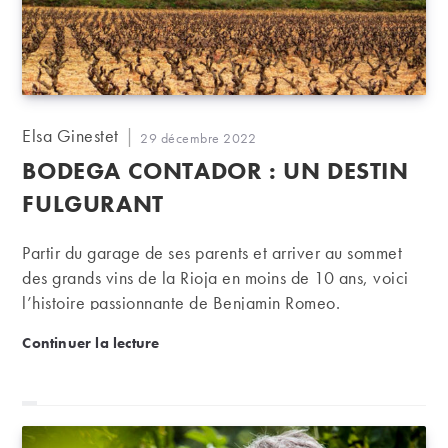
Auteur/autrice
Elsa Ginestet
Publication
29 décembre 2022
de
publiée :
BODEGA CONTADOR : UN DESTIN
la
publication :
FULGURANT
Partir du garage de ses parents et arriver au sommet
des grands vins de la Rioja en moins de 10 ans, voici
l’histoire passionnante de Benjamin Romeo.
Bodega Contador : un destin fulgurant
Continuer la lecture