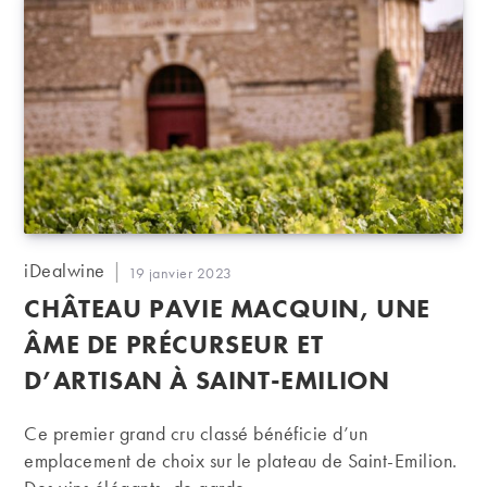
Auteur/autrice
iDealwine
Publication
19 janvier 2023
de
publiée :
CHÂTEAU PAVIE MACQUIN, UNE
la
publication :
ÂME DE PRÉCURSEUR ET
D’ARTISAN À SAINT-EMILION
Ce premier grand cru classé bénéficie d’un
emplacement de choix sur le plateau de Saint-Emilion.