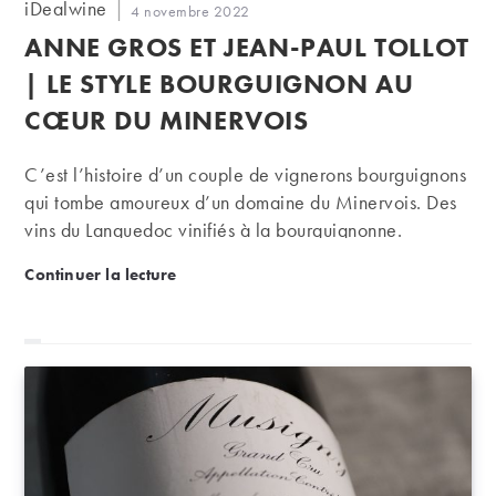
Auteur/autrice
iDealwine
Publication
4 novembre 2022
de
publiée :
ANNE GROS ET JEAN-PAUL TOLLOT
la
publication :
| LE STYLE BOURGUIGNON AU
CŒUR DU MINERVOIS
C’est l’histoire d’un couple de vignerons bourguignons
qui tombe amoureux d’un domaine du Minervois. Des
vins du Languedoc vinifiés à la bourguignonne.
Anne Gros et Jean-Paul Tollot | Le style bourguign
Continuer la lecture