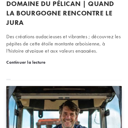
publiée :
DOMAINE DU PÉLICAN | QUAND
la
publication :
LA BOURGOGNE RENCONTRE LE
JURA
Des créations audacieuses et vibrantes ; découvrez les
pépites de cette étoile montante arboisienne, à
l'histoire atypique et aux valeurs engagées.
Domaine du Pélican | Quand la Bourgogne rencontr
Continuer la lecture