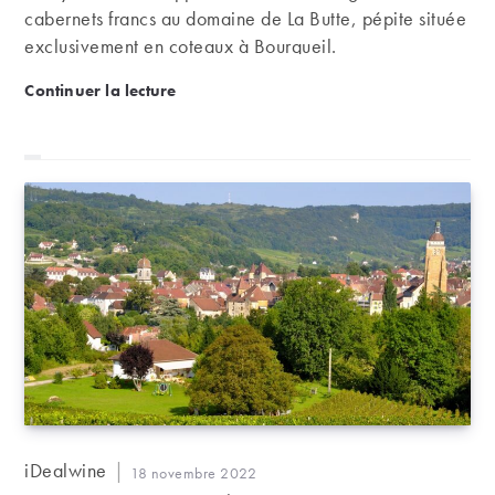
cabernets francs au domaine de La Butte, pépite située
exclusivement en coteaux à Bourgueil.
Domaine de La Butte : des cabernets francs au som
Continuer la lecture
Auteur/autrice
iDealwine
Publication
18 novembre 2022
de