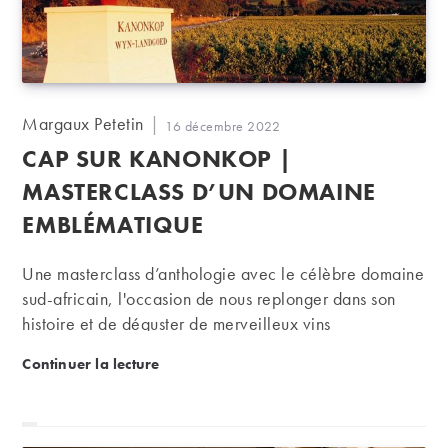
Auteur/autrice
Margaux Petetin
Publication
16 décembre 2022
de
publiée :
CAP SUR KANONKOP |
la
publication :
MASTERCLASS D’UN DOMAINE
EMBLÉMATIQUE
Une masterclass d’anthologie avec le célèbre domaine
sud-africain, l'occasion de nous replonger dans son
histoire et de déguster de merveilleux vins
Cap sur Kanonkop | masterclass d’un domaine em
Continuer la lecture