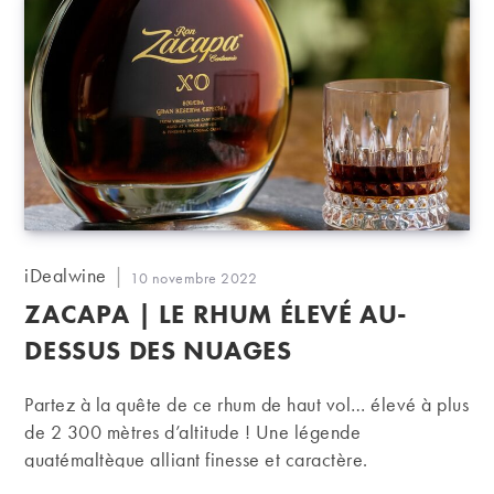
Auteur/autrice
iDealwine
Publication
10 novembre 2022
de
publiée :
ZACAPA | LE RHUM ÉLEVÉ AU-
la
publication :
DESSUS DES NUAGES
Partez à la quête de ce rhum de haut vol… élevé à plus
de 2 300 mètres d’altitude ! Une légende
guatémaltèque alliant finesse et caractère.