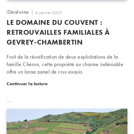
Auteur/autrice
iDealwine
Publication
6 janvier 2023
de
publiée :
LE DOMAINE DU COUVENT :
la
publication :
RETROUVAILLES FAMILIALES À
GEVREY-CHAMBERTIN
Fruit de la réunification de deux exploitations de la
famille Chéron, cette propriété au charme indéniable
offre un large panel de crus exquis.
Le domaine du Couvent : retrouvailles famil
Continuer la lecture