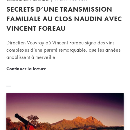
de
publiée :
SECRETS D’UNE TRANSMISSION
la
publication :
FAMILIALE AU CLOS NAUDIN AVEC
VINCENT FOREAU
Direction Vouvray où Vincent Foreau signe des vins
complexes d’une pureté remarquable, que les années
anoblissent à merveille.
Secrets d’une transmission familiale au Clos Naudi
Continuer la lecture