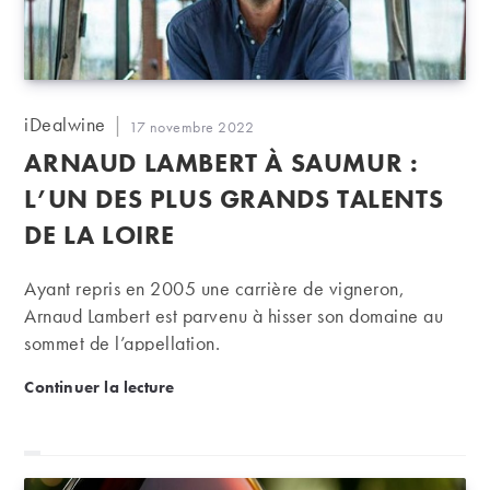
Auteur/autrice
iDealwine
Publication
17 novembre 2022
de
publiée :
ARNAUD LAMBERT À SAUMUR :
la
publication :
L’UN DES PLUS GRANDS TALENTS
DE LA LOIRE
Ayant repris en 2005 une carrière de vigneron,
Arnaud Lambert est parvenu à hisser son domaine au
sommet de l’appellation.
Arnaud Lambert à Saumur : l’un des plus grands tale
Continuer la lecture