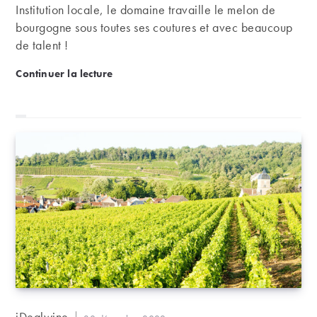
Institution locale, le domaine travaille le melon de
bourgogne sous toutes ses coutures et avec beaucoup
de talent !
Domaine Luneau-Papin | Courage et humour, deux 
Continuer la lecture
Auteur/autrice
iDealwine