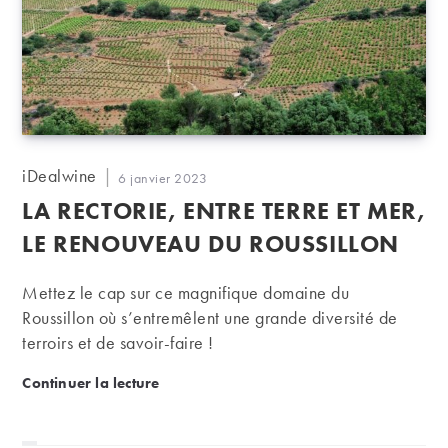
Auteur/autrice
iDealwine
Publication
6 janvier 2023
de
publiée :
LA RECTORIE, ENTRE TERRE ET MER,
la
publication :
LE RENOUVEAU DU ROUSSILLON
Mettez le cap sur ce magnifique domaine du
Roussillon où s’entremêlent une grande diversité de
terroirs et de savoir-faire !
La Rectorie, entre terre et mer, le renouveau du Rou
Continuer la lecture