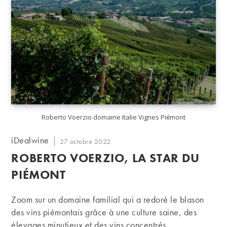
Roberto Voerzio domaine Italie Vignes Piémont
Auteur/autrice
iDealwine
Publication
27 octobre 2022
de
publiée :
ROBERTO VOERZIO, LA STAR DU
la
publication :
PIÉMONT
Zoom sur un domaine familial qui a redoré le blason
des vins piémontais grâce à une culture saine, des
élevages minutieux et des vins concentrés.