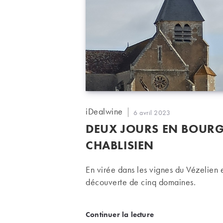
Auteur/autrice
iDealwine
Publication
6 avril 2023
de
publiée :
DEUX JOURS EN BOURGO
la
publication :
CHABLISIEN
En virée dans les vignes du Vézelien e
découverte de cinq domaines.
Deux jours en Bourgog
Continuer la lecture