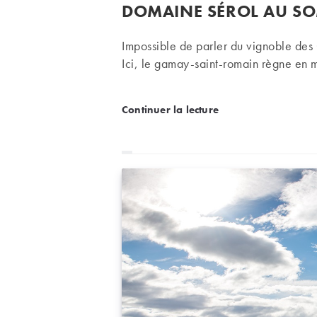
publiée :
DOMAINE SÉROL AU SO
la
publication :
Impossible de parler du vignoble des
Ici, le gamay-saint-romain règne en m
Domaine Sérol au somme
Continuer la lecture