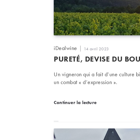
Auteur/autrice
iDealwine
Publication
14 avril 2023
de
publiée :
PURETÉ, DEVISE DU 
la
publication :
Un vigneron qui a fait d’une culture 
un combat « d’expression ».
Pureté, devise du b
Continuer la lecture