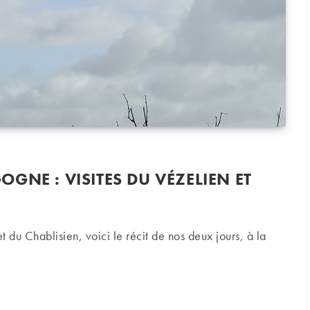
GNE : VISITES DU VÉZELIEN ET
t du Chablisien, voici le récit de nos deux jours, à la
ne : visites du Vézelien et Chablisien