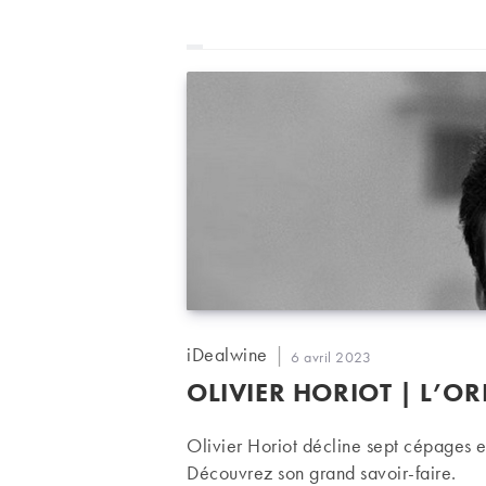
Auteur/autrice
iDealwine
Publication
6 avril 2023
de
publiée :
OLIVIER HORIOT | L’O
la
publication :
Olivier Horiot décline sept cépages e
Découvrez son grand savoir-faire.