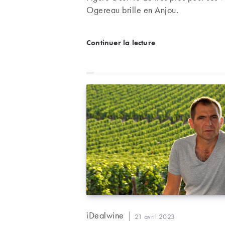
Ogereau brille en Anjou.
Les « terroirs qui cause
Continuer la lecture
Auteur/autrice
iDealwine
Publication
21 avril 2023
de