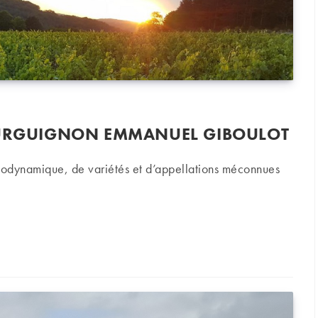
BOURGUIGNON EMMANUEL GIBOULOT
biodynamique, de variétés et d’appellations méconnues
ourguignon Emmanuel Giboulot