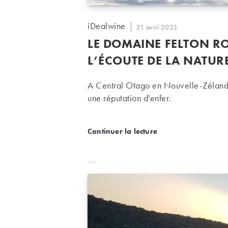
Auteur/autrice
iDealwine
Publication
21 avril 2023
de
publiée :
LE DOMAINE FELTON R
la
publication :
L’ÉCOUTE DE LA NATUR
A Central Otago en Nouvelle-Zélande
une réputation d'enfer.
Le domaine Felton Road,
Continuer la lecture