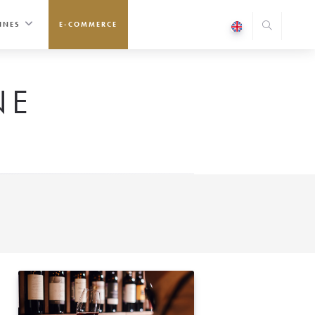
INES
E-COMMERCE
NE