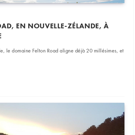
OAD, EN NOUVELLE-ZÉLANDE, À
E
, le domaine Felton Road aligne déjà 20 millésimes, et
 en Nouvelle-Zélande, à l’écoute de la nature