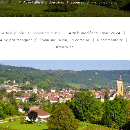
>
>
Appellations et domaines
Zoom sur un vin, un domaine
Article publié:
18 novembre 2022
Article modifié:
28 août 2024
Post
Commentaires
A ne pas manquer
/
Zoom sur un vin, un domaine
0 commentaire
category:
de
Auteur/autrice
iDealwine
la
de
publication :
la
publication :