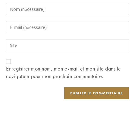
Enter
your
name
Enter
or
your
username
email
Saisir
to
address
l’URL
comment
to
de
comment
votre
Enregistrer mon nom, mon e-mail et mon site dans le
site
navigateur pour mon prochain commentaire.
(facultatif)