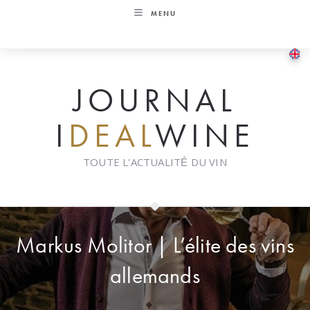
Skip
MENU
to
content
JOURNAL
I
DEAL
WINE
TOUTE L'ACTUALITÉ DU VIN
Markus Molitor | L’élite des vins
allemands