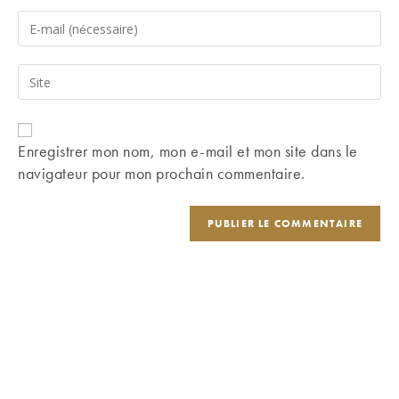
name
Enter
or
your
username
email
Saisir
to
address
l’URL
comment
to
de
comment
votre
Enregistrer mon nom, mon e-mail et mon site dans le
site
navigateur pour mon prochain commentaire.
(facultatif)