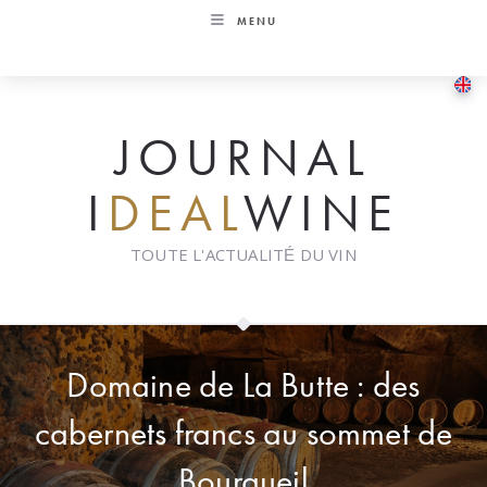
Skip
MENU
to
content
JOURNAL
I
DEAL
WINE
TOUTE L'ACTUALITÉ DU VIN
Domaine de La Butte : des
cabernets francs au sommet de
Bourgueil