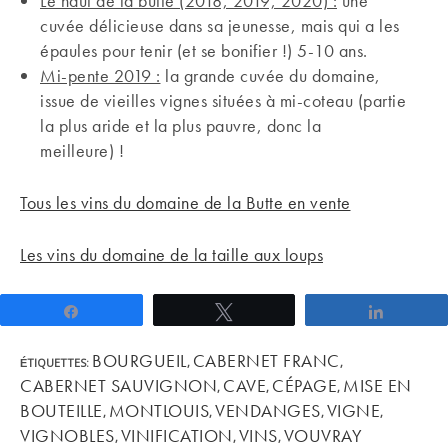
Le haut de la butte (2018, 2019, 2020) :
une
cuvée délicieuse dans sa jeunesse, mais qui a les
épaules pour tenir (et se bonifier !) 5-10 ans.
Mi-pente 2019 :
la grande cuvée du domaine,
issue de vieilles vignes situées à mi-coteau (partie
la plus aride et la plus pauvre, donc la
meilleure) !
Tous les vins du domaine de la Butte en vente
Les vins du domaine de la taille aux loups
Partagez
Tweetez
Partage
BOURGUEIL
CABERNET FRANC
ÉTIQUETTES
:
,
,
CABERNET SAUVIGNON
CAVE
CÉPAGE
MISE EN
,
,
,
BOUTEILLE
MONTLOUIS
VENDANGES
VIGNE
,
,
,
,
VIGNOBLES
VINIFICATION
VINS
VOUVRAY
,
,
,