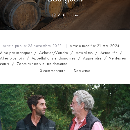
>
Actualités
Article publié:
23 novembre 2022
Article modifié:
21 mai 2024
Post
A ne pas manquer
/
Acheter/Vendre
/
Actualités
/
Actualités
/
category:
Aller plus loin
/
Appellations et domaines
/
Apprendre
/
Ventes en
cours
/
Zoom sur un vin, un domaine
Commentaires
Auteur/autrice
0 commentaire
iDealwine
de
de
la
la
publication :
publication :