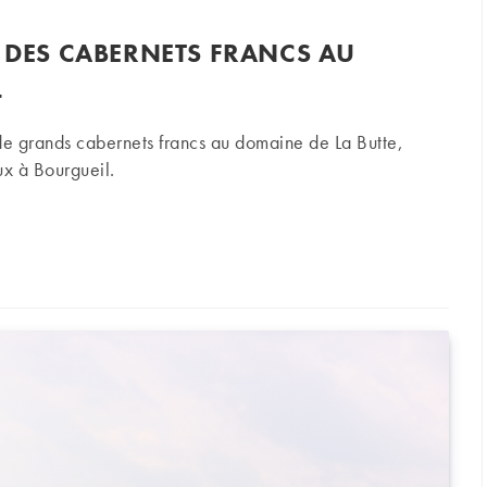
: DES CABERNETS FRANCS AU
L
 de grands cabernets francs au domaine de La Butte,
ux à Bourgueil.
s cabernets francs au sommet de Bourgueil