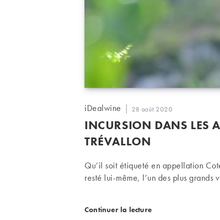
Auteur/autrice
iDealwine
Publication
28 août 2020
de
publiée :
INCURSION DANS LES A
la
publication :
TRÉVALLON
Qu’il soit étiqueté en appellation Cot
resté lui-même, l’un des plus grands 
Incursion dans les Alpill
Continuer la lecture