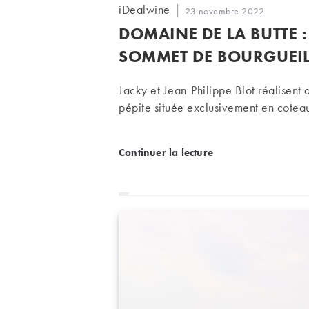
Auteur/autrice
iDealwine
Publication
23 novembre 2022
de
publiée :
DOMAINE DE LA BUTTE 
la
publication :
SOMMET DE BOURGUEI
Jacky et Jean-Philippe Blot réalisent
pépite située exclusivement en cotea
Domaine de La Butte : de
Continuer la lecture