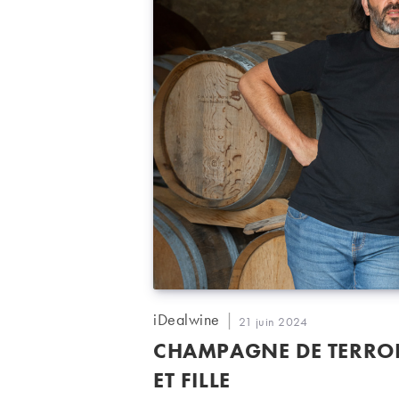
Auteur/autrice
iDealwine
Publication
21 juin 2024
de
publiée :
CHAMPAGNE DE TERROI
la
publication :
ET FILLE