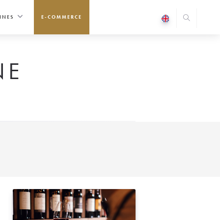
INES
E-COMMERCE
NE