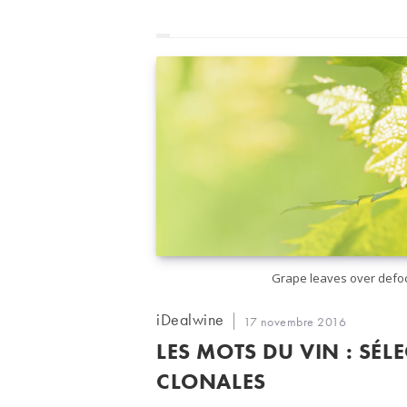
Grape leaves over defo
Auteur/autrice
iDealwine
Publication
17 novembre 2016
de
publiée :
LES MOTS DU VIN : SÉL
la
publication :
CLONALES