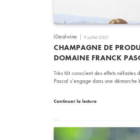
Auteur/autrice
iDealwine
Publication
9 juillet 2021
de
publiée :
CHAMPAGNE DE PRODUC
la
publication :
DOMAINE FRANCK PAS
Très tôt conscient des effets néfastes 
Pascal s’engage dans une démarche 
Champagne de producteur
Continuer la lecture