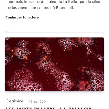
cabernets francs au domaine de La Butte, pépite située
exclusivement en coteaux à Bourgueil.
Domaine de La Butte : des cabernets francs au som
Continuer la lecture
Auteur/autrice
iDealwine
Publication
15 mai 2014
de
publiée :