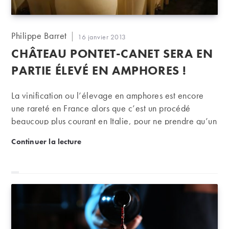
Auteur/autrice
Philippe Barret
Publication
16 janvier 2013
de
publiée :
CHÂTEAU PONTET-CANET SERA EN
la
publication :
PARTIE ÉLEVÉ EN AMPHORES !
La vinification ou l’élevage en amphores est encore
une rareté en France alors que c’est un procédé
beaucoup plus courant en Italie, pour ne prendre qu’un
exemple. Mais quand, en plus, c’est un cru classé de
Château Pontet-Canet sera en partie élevé en amph
Continuer la lecture
Bordeaux, Pontet-Canet en l’occurrence, qui choisit
cette méthode, voilà qui devient un petit événement !