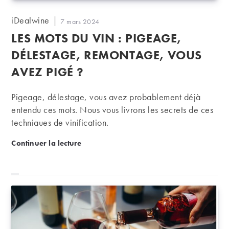
Auteur/autrice
iDealwine
Publication
7 mars 2024
de
publiée :
LES MOTS DU VIN : PIGEAGE,
la
publication :
DÉLESTAGE, REMONTAGE, VOUS
AVEZ PIGÉ ?
Pigeage, délestage, vous avez probablement déjà
entendu ces mots. Nous vous livrons les secrets de ces
techniques de vinification.
Les mots du vin : pigeage, délestage, remontage, v
Continuer la lecture