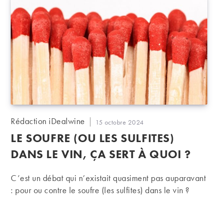
Auteur/autrice
Rédaction iDealwine
Publication
15 octobre 2024
de
publiée :
LE SOUFRE (OU LES SULFITES)
la
publication :
DANS LE VIN, ÇA SERT À QUOI ?
C’est un débat qui n’existait quasiment pas auparavant
: pour ou contre le soufre (les sulfites) dans le vin ?