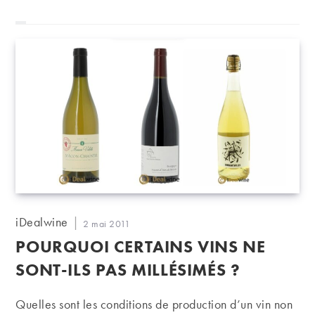
Auteur/autrice
iDealwine
Publication
2 mai 2011
de
publiée :
POURQUOI CERTAINS VINS NE
la
publication :
SONT-ILS PAS MILLÉSIMÉS ?
Quelles sont les conditions de production d’un vin non