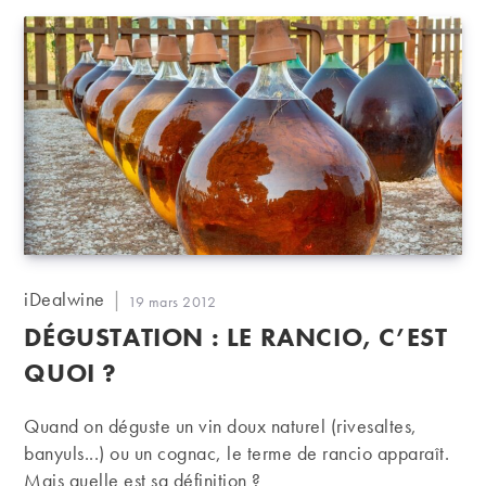
Auteur/autrice
iDealwine
Publication
19 mars 2012
de
publiée :
DÉGUSTATION : LE RANCIO, C’EST
la
publication :
QUOI ?
Quand on déguste un vin doux naturel (rivesaltes,
banyuls...) ou un cognac, le terme de rancio apparaît.
Mais quelle est sa définition ?