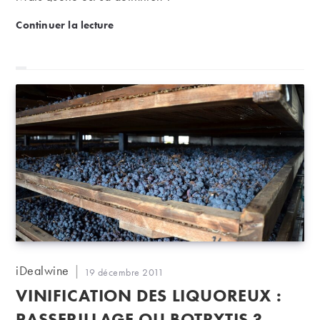
Dégustation : le rancio, c’est quoi ?
Continuer la lecture
Auteur/autrice
iDealwine
Publication
19 décembre 2011
de
publiée :
VINIFICATION DES LIQUOREUX :
la
publication :
PASSERILLAGE OU BOTRYTIS ?