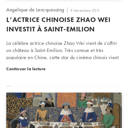
Auteur/autrice
Angelique de Lencquesaing
Publication
9 décembre 2011
de
publiée :
L’ACTRICE CHINOISE ZHAO WEI
la
publication :
INVESTIT À SAINT-EMILION
La célèbre actrice chinoise Zhao Wei vient de s’offrir
un château à Saint-Emilion. Très connue et très
populaire en Chine, cette star du cinéma chinois vient
d’acheter le château Monlot, une propriété de sept
L’actrice chinoise Zhao Wei investit à Saint-Emilion
Continuer la lecture
hectares sur l’appellation Saint-Emilion grand cru.