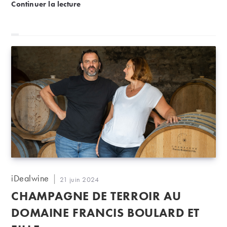
Le soufre (ou les sulfites) dans le vin, ça sert à quoi 
Continuer la lecture
Auteur/autrice
iDealwine
Publication
21 juin 2024
de
publiée :
CHAMPAGNE DE TERROIR AU
la
publication :
DOMAINE FRANCIS BOULARD ET