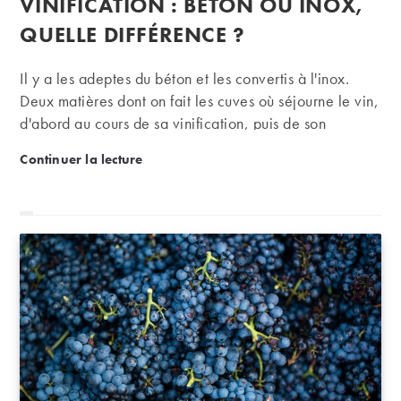
VINIFICATION : BÉTON OU INOX,
la
publication :
QUELLE DIFFÉRENCE ?
Il y a les adeptes du béton et les convertis à l'inox.
Deux matières dont on fait les cuves où séjourne le vin,
d'abord au cours de sa vinification, puis de son
élevage. La troisième voie, c'est la cuve en bois,
Vinification : béton ou inox, quelle différence ?
Continuer la lecture
amortie si elle date du grand-père, très onéreuse à
l’achat. Nous n’en parlerons pas ici. C'est donc notre
point BTP de la semaine : béton ou inox, quel matériau
utiliser et qu'en penser ?