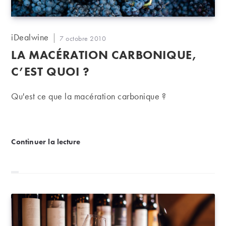
Auteur/autrice
iDealwine
Publication
7 octobre 2010
de
publiée :
LA MACÉRATION CARBONIQUE,
la
publication :
C’EST QUOI ?
Qu'est ce que la macération carbonique ?
La macération carbonique, c’est quoi ?
Continuer la lecture