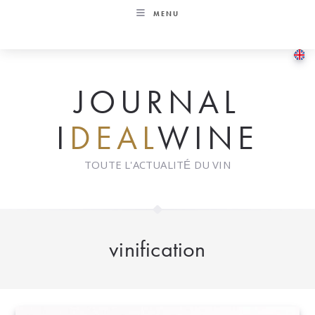
Skip
MENU
to
content
JOURNAL
I
DEAL
WINE
TOUTE L'ACTUALITÉ DU VIN
vinification