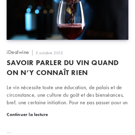
Auteur/autrice
iDealwine
Publication
5 octobre 2012
de
publiée :
SAVOIR PARLER DU VIN QUAND
la
publication :
ON N’Y CONNAÎT RIEN
Le vin nécessite toute une éducation, de palais et de
circonstance, une culture du goût et des bienséances,
bref, une certaine initiation. Pour ne pas passer pour un
cuistre ni un ignare, mieux vaut jouer profil bas, surtout
Savoir parler du vin quand on n’y connaît rien
Continuer la lecture
si l'on n'est pas très sûr de son coup.