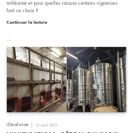
millésimé et pour quelles raisons certains vignerons
font ce choix ?
Pourquoi certains vins ne sont-ils pas millésimés ?
Continuer la lecture
Auteur/autrice
iDealwine
Publication
12 avril 2011
de
publiée :