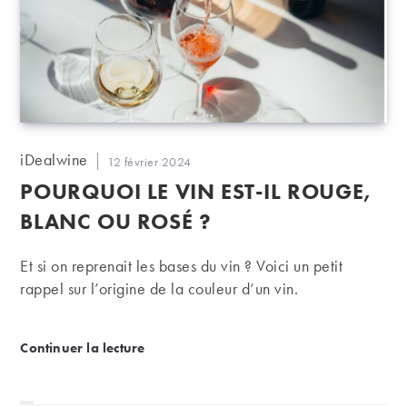
Auteur/autrice
iDealwine
Publication
12 février 2024
de
publiée :
POURQUOI LE VIN EST-IL ROUGE,
la
publication :
BLANC OU ROSÉ ?
Et si on reprenait les bases du vin ? Voici un petit
rappel sur l’origine de la couleur d’un vin.
Pourquoi le vin est-il rouge, blanc ou rosé ?
Continuer la lecture