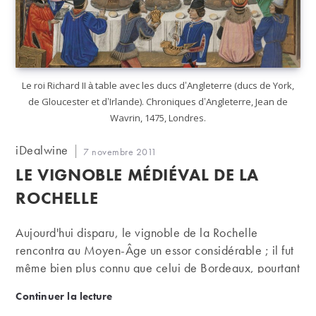
Le roi Richard II à table avec les ducs d’Angleterre (ducs de York,
de Gloucester et d’Irlande). Chroniques d’Angleterre, Jean de
Wavrin, 1475, Londres.
Auteur/autrice
iDealwine
Publication
7 novembre 2011
de
publiée :
LE VIGNOBLE MÉDIÉVAL DE LA
la
publication :
ROCHELLE
Aujourd'hui disparu, le vignoble de la Rochelle
rencontra au Moyen-Âge un essor considérable ; il fut
même bien plus connu que celui de Bordeaux, pourtant
déjà réputé. Son principal atout : une façade maritime
Le vignoble médiéval de La Rochelle
Continuer la lecture
permettant l'amarrage de navires de grande capacité.