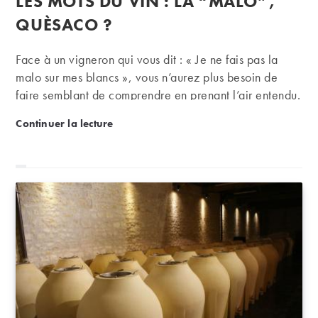
LES MOTS DU VIN : LA “MALO”,
la
publication :
QUÈSACO ?
Face à un vigneron qui vous dit : « Je ne fais pas la
malo sur mes blancs », vous n’aurez plus besoin de
faire semblant de comprendre en prenant l’air entendu.
Aujourd’hui, iDealwine vous explique tout sur la
Les mots du vin : la “malo”, quèsaco ?
Continuer la lecture
fermentation malolactique, cette phase importante de
la vinification ! Merci qui ?