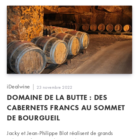
Auteur/autrice
iDealwine
Publication
23 novembre 2022
de
publiée :
DOMAINE DE LA BUTTE : DES
la
publication :
CABERNETS FRANCS AU SOMMET
DE BOURGUEIL
Jacky et Jean-Philippe Blot réalisent de grands