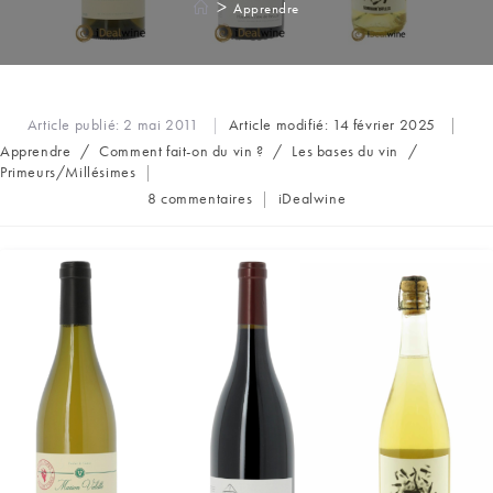
>
Apprendre
Article publié:
2 mai 2011
Article modifié:
14 février 2025
Post
Apprendre
/
Comment fait-on du vin ?
/
Les bases du vin
/
category:
Primeurs/Millésimes
Commentaires
Auteur/autrice
8 commentaires
iDealwine
de
de
la
la
publication :
publication :