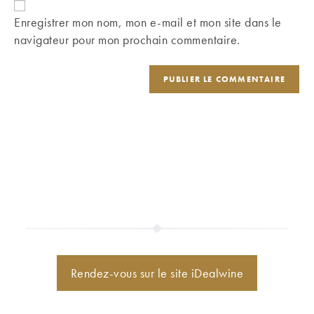
comment
votre
Enregistrer mon nom, mon e-mail et mon site dans le
site
navigateur pour mon prochain commentaire.
(facultatif)
Rendez-vous sur le site iDealwine