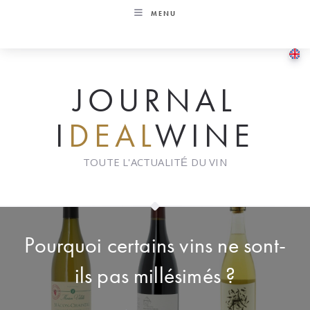
Skip
MENU
to
content
JOURNAL
I
DEAL
WINE
TOUTE L'ACTUALITÉ DU VIN
Pourquoi certains vins ne sont-
ils pas millésimés ?