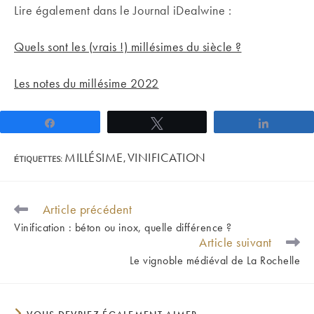
Lire également dans le Journal iDealwine :
Quels sont les (vrais !) millésimes du siècle ?
Les notes du millésime 2022
Partagez
Tweetez
Partage
MILLÉSIME
VINIFICATION
ÉTIQUETTES
:
,
Article précédent
READ
MORE
Vinification : béton ou inox, quelle différence ?
ARTICLES
Article suivant
Le vignoble médiéval de La Rochelle