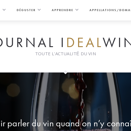
E
DÉGUSTER
APPRENDRE
APPELLATIONS/DOMA
OURNAL I
DEAL
WI
TOUTE L'ACTUALITÉ DU VIN
r parler du vin quand on n’y connaî