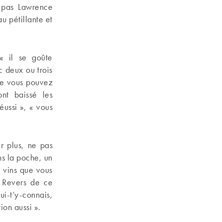
s pas Lawrence
u pétillante et
 « il se goûte
c deux ou trois
ue vous pouvez
ont baissé les
éussi », « vous
r plus, ne pas
ns la poche, un
s vins que vous
. Revers de ce
ui-t’y-connais,
ion aussi ».