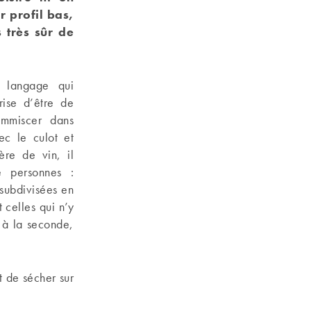
r profil bas,
s très sûr de
u langage qui
rise d’être de
’immiscer dans
ec le culot et
ère de vin, il
e personnes :
 subdivisées en
 celles qui n’y
 à la seconde,
t de sécher sur