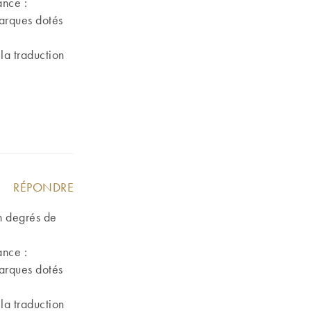
ance :
tarques dotés
la traduction
RÉPONDRE
on degrés de
ance :
tarques dotés
la traduction