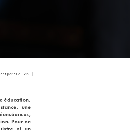
nt parler du vin
ne éducation,
nstance, une
bienséances,
tion. Pour ne
istre ni un