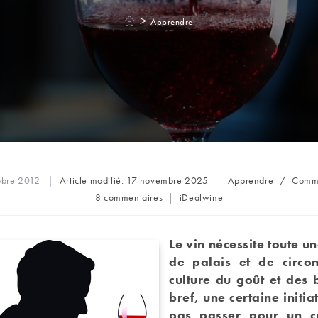
>
Apprendre
Post
obre 2012
Article modifié:
17 novembre 2025
Apprendre
/
Comme
category:
Commentaires
Auteur/autrice
8 commentaires
iDealwine
de
de
la
la
publication :
publication :
Le vin nécessite toute u
de palais et de circo
culture du goût et des 
bref, une certaine initia
pas passer pour un cu