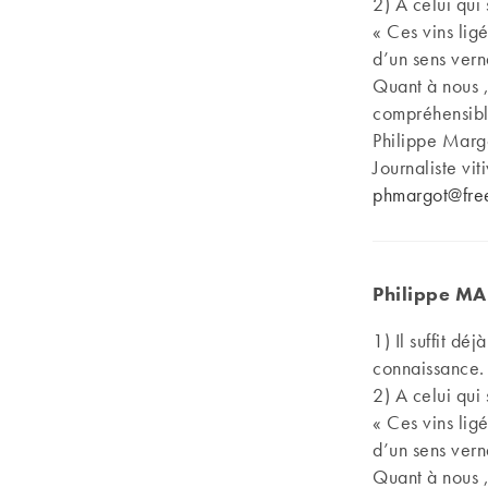
2) A celui qui 
« Ces vins lig
d’un sens vern
Quant à nous ,
compréhensible
Philippe Marg
Journaliste vit
phmargot@free
Philippe M
1) Il suffit d
connaissance.
2) A celui qui 
« Ces vins lig
d’un sens vern
Quant à nous ,