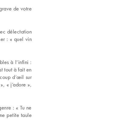
 grave de votre
vec délectation
er : « quel vin
es à l’infini :
t tout à fait en
coup d’œil sur
», « j’adore »,
genre : « Tu ne
ne petite taule