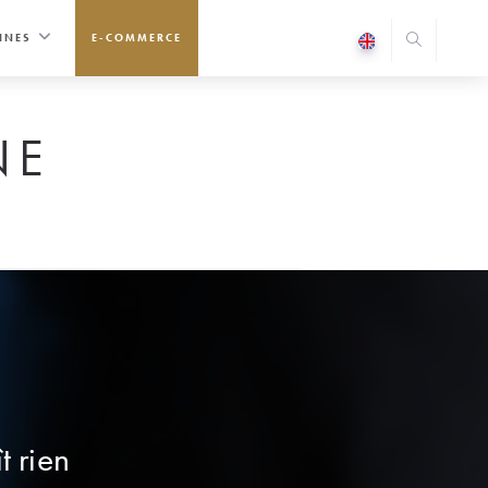
INES
E-COMMERCE
NE
t rien