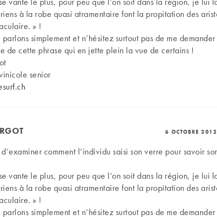
se vante le plus, pour peu que l’on soit dans la région, je lui l
ériens à la robe quasi atramentaire font la propitation des aris
aculaire. » !
 parlons simplement et n’hésitez surtout pas de me demander 
 de cette phrase qui en jette plein la vue de certains !
ot
ivinicole senior
surf.ch
ARGOT
6 OCTOBRE 2012
éjà d’examiner comment l’individu saisi son verre pour savoir s
se vante le plus, pour peu que l’on soit dans la région, je lui l
ériens à la robe quasi atramentaire font la propitation des aris
aculaire. » !
 parlons simplement et n’hésitez surtout pas de me demander 