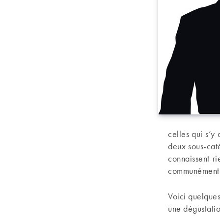
celles qui s’y
deux sous-caté
connaissent r
communément a
Voici quelques
une dégustatio