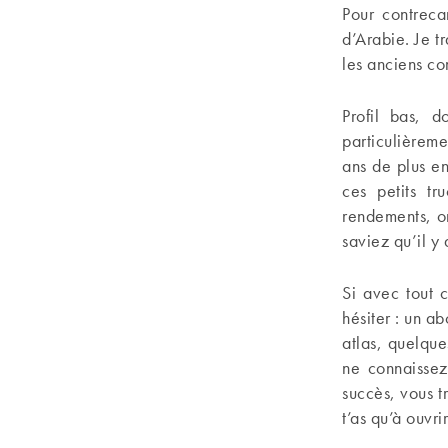
Pour contreca
d’Arabie. Je t
les anciens co
Profil bas, d
particulièreme
ans de plus e
ces petits tr
rendements, on
saviez qu’il y
Si avec tout 
hésiter : un a
atlas, quelque
ne connaissez
succès, vous t
t’as qu’à ouvri