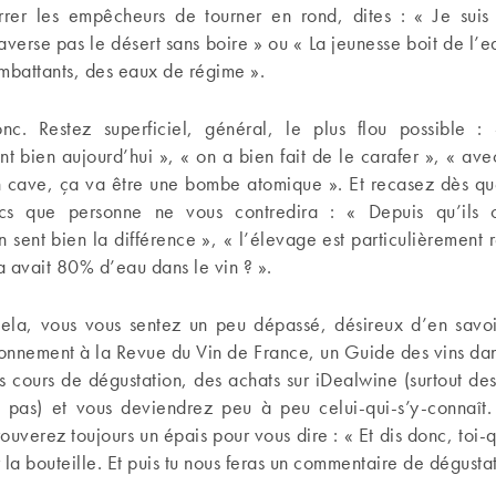
rrer les empêcheurs de tourner en rond, dites : « Je sui
raverse pas le désert sans boire » ou « La jeunesse boit de l’ea
mbattants, des eaux de régime ».
onc. Restez superficiel, général, le plus flou possible :
nt bien aujourd’hui », « on a bien fait de le carafer », « ave
n cave, ça va être une bombe atomique ». Et recasez dès q
ucs que personne ne vous contredira : « Depuis qu’ils 
 sent bien la différence », « l’élevage est particulièrement r
 a avait 80% d’eau dans le vin ? ».
cela, vous vous sentez un peu dépassé, désireux d’en savoi
bonnement à la Revue du Vin de France, un Guide des vins da
s cours de dégustation, des achats sur iDealwine (surtout de
 pas) et vous deviendrez peu à peu celui-qui-s’y-connaît
rouverez toujours un épais pour vous dire : « Et dis donc, toi-q
r la bouteille. Et puis tu nous feras un commentaire de dégustat