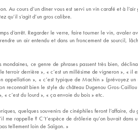
ion. Au cours d’un dîner vous est servi un vin carafé et à l’air
ez qu’il s’agit d’un gros calibre.
ps d’arrêt. Regarder le verre, faire tourner le vin, avaler a
endre un air entendu et dans un froncement de sourcil, lâch
s mondaines, ce genre de phrases passent très bien, déclinabl
le terroir derrière », « c’est un millésime de vigneron », « il es
n appellation », « c’est typique de Machin » (prévoyez un 
« on reconnaît bien le style du château Dugenou Gros-Caillou 
, « c’est du lourd », « ça envoie du bois » etc.
lyriques, quelques souvenirs de cinéphiles feront l’affaire, du 
’il me rappelle ? C’t’espèce de drôlerie qu’on buvait dans u
as tellement loin de Saïgon. »