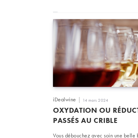
Auteur/autrice
iDealwine
Publication
14 mars 2024
de
publiée :
OXYDATION OU RÉDUCT
la
publication :
PASSÉS AU CRIBLE
Vous débouchez avec soin une belle bou