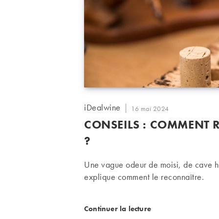
Auteur/autrice
iDealwine
Publication
16 mai 2024
de
publiée :
CONSEILS : COMMENT
la
publication :
?
Une vague odeur de moisi, de cave h
explique comment le reconnaître.
Conseils : comment reco
Continuer la lecture