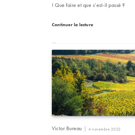
! Que faire et que s’est-il passé ?
Oxydation ou réduction :
Continuer la lecture
Auteur/autrice
Victor Bureau
Publication
4 novembre 2022
de