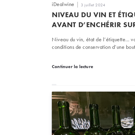
Auteur/autrice
iDealwine
Publication
3 juillet 2024
de
publiée :
NIVEAU DU VIN ET ÉTIQ
la
publication :
AVANT D’ENCHÉRIR SUR
Niveau du vin, état de l’étiquette… vo
conditions de conservation d’une bout
Niveau du vin et étiquette
Continuer la lecture