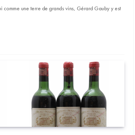
hui comme une terre de grands vins, Gérard Gauby y est
ier des grands vins du Roussillon