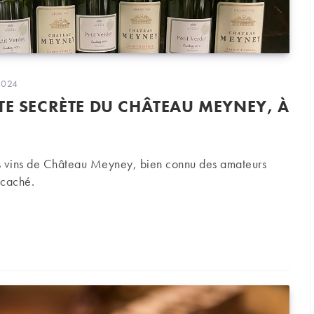
on
2024
TE SECRÈTE DU CHÂTEAU MEYNEY, À
es vins de Château Meyney, bien connu des amateurs
 caché.
secrète du Château Meyney, à Saint-Estèphe