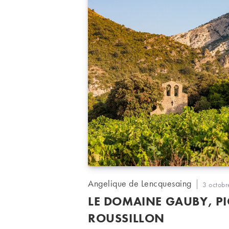
Auteur/autrice
Angelique de Lencquesaing
Publicati
3 octob
de
publiée :
LE DOMAINE GAUBY, P
la
publication :
ROUSSILLON