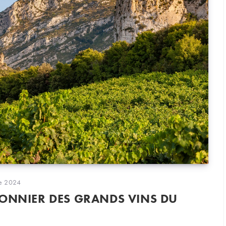
on
re 2024
IONNIER DES GRANDS VINS DU