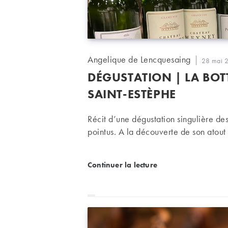
Auteur/autrice
Angelique de Lencquesaing
Publicati
28 mai 
de
publiée :
DÉGUSTATION | LA BOT
la
publication :
SAINT-ESTÈPHE
Récit d’une dégustation singulière d
pointus. A la découverte de son atout
Dégustation | La botte 
Continuer la lecture