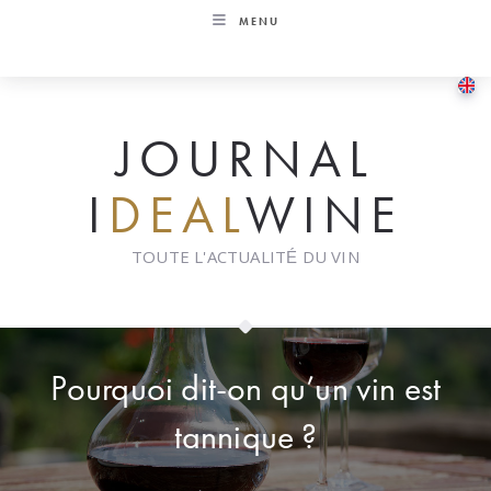
Skip
MENU
to
content
JOURNAL
I
DEAL
WINE
TOUTE L'ACTUALITÉ DU VIN
Pourquoi dit-on qu’un vin est
tannique ?