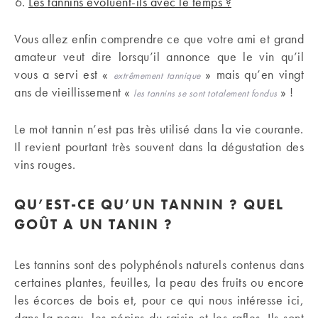
Les tannins évoluent-ils avec le temps ?
Vous allez enfin comprendre ce que votre ami et grand
amateur veut dire lorsqu’il annonce que le vin qu’il
vous a servi est «
» mais qu’en vingt
extrêmement tannique
ans de vieillissement «
» !
les tannins se sont totalement fondus
Le mot tannin n’est pas très utilisé dans la vie courante.
Il revient pourtant très souvent dans la dégustation des
vins rouges.
QU’EST-CE QU’UN TANNIN ?
QUEL
GOÛT A UN TANIN ?
Les tannins sont des polyphénols naturels contenus dans
certaines plantes, feuilles, la peau des fruits ou encore
les écorces de bois et, pour ce qui nous intéresse ici,
dans la peau, les pépins du raisin et les rafles. Ils sont