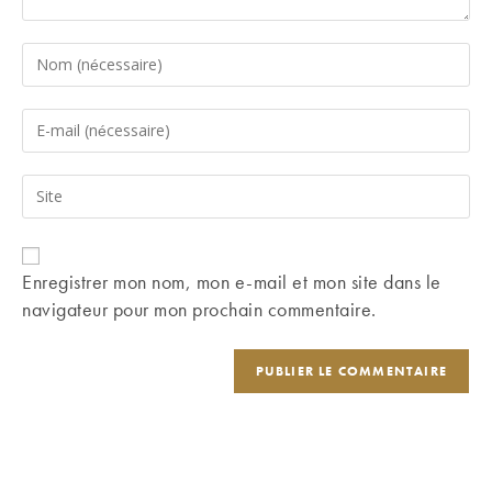
Enter
your
name
Enter
or
your
username
email
Saisir
to
address
l’URL
comment
to
de
comment
votre
Enregistrer mon nom, mon e-mail et mon site dans le
site
navigateur pour mon prochain commentaire.
(facultatif)