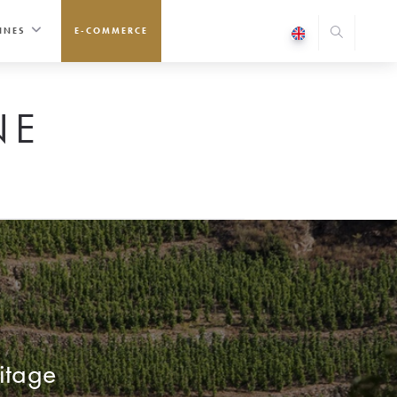
INES
E-COMMERCE
NE
mitage