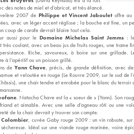
Les Bruyères
(David Reynaud) est à la fois
 des notes de miel et d’abricot, et très élancé.
uvelère 2007 de
Philippe et Vincent Jaboulet
offre au
ées, avec un léger accent réglisse ; la bouche est fine, un p
 un coup de carafe devrait blaire tout cela.
r aussi pour le
Domaine Michelas Saint Jemms
: l
 très coulant, avec un beau jus de fruits rouges, une trame fin
ersistance. Riche, savoureux, à boire sur une grillade. L
re à l’apéritif ou un poisson grillé.
vins de
Yann Chave
, précis, de grande définition, avec de
arnue et veloutée en rouge (Le Rouvre 2009, sur le sud de l’
 Châssis), une chair tendre et enrobée pour le blanc du terroir
marsanne.
eofane
. Natacha Chave est la « soeur de » (Yann). Son rou
 friand et aimable. Avec une selle d’agneau rôti ou une vola
dreté de la chair devrait y trouver son compte.
 Colombier
, cuvée Gaby rouge 2009 : un vin robuste, sur le
ns sécheresse. Idéal sur une viande rouge marinée, voire épi