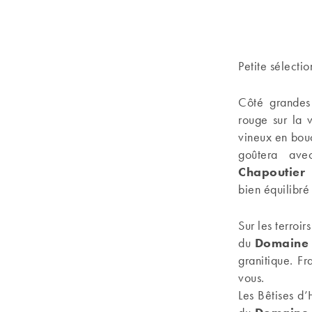
Petite sélecti
Côté grandes
rouge sur la 
vineux en bou
goûtera ave
Chapoutier
(
bien équilibré 
Sur les terroi
du
Domaine 
granitique. Fr
vous.
Les Bêtises d