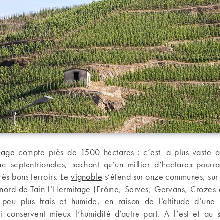
tage
compte près de 1500 hectares : c’est la plus vaste a
e septentrionales, sachant qu’un millier d’hectares pourra
rès bons terroirs. Le
vignoble
s’étend sur onze communes, sur 
nord de Tain l’Hermitage (Erôme, Serves, Gervans, Crozes e
 peu plus frais et humide, en raison de l’altitude d’une 
ui conservent mieux l’humidité d’autre part. A l’est et au 