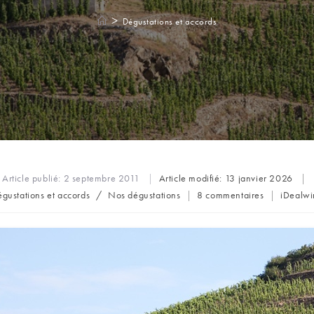
>
Dégustations et accords
Article publié:
2 septembre 2011
Article modifié:
13 janvier 2026
st
Commentaires
Auteur/
gustations et accords
/
Nos dégustations
8 commentaires
iDealwi
tegory:
de
de
la
la
publication :
publicat