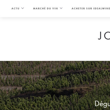
Skip
to
ACTU
MARCHÉ DU VIN
ACHETER SUR IDEALWIN
content
J
Dégus