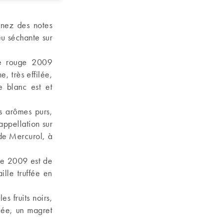
 nez des notes
eu séchante sur
e rouge 2009
e, très effilée,
e blanc est et
s arômes purs,
appellation sur
 de Mercurol, à
ge 2009 est de
ille truffée en
s fruits noirs,
cée, un magret