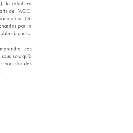
 le relief est
uarts de l’AOC.
r homogène. On
charriés par le
 sables blancs…
omprendre ces
 sous-sols qu’à
ns poussée des
.