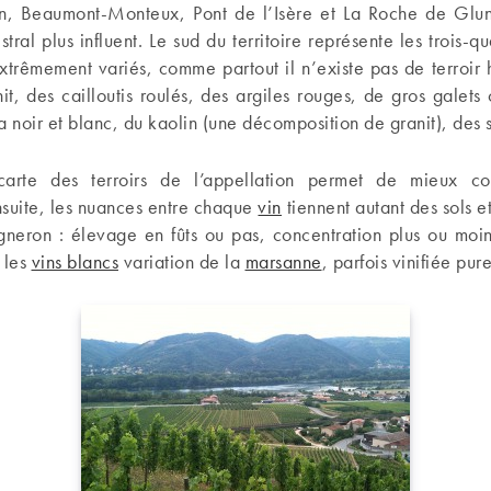
, Beaumont-Monteux, Pont de l’Isère et La Roche de Glun),
stral plus influent. Le sud du territoire représente les trois-q
 extrêmement variés, comme partout il n’existe pas de terroi
it, des cailloutis roulés, des argiles rouges, de gros galets 
a noir et blanc, du kaolin (une décomposition de granit), des
carte des terroirs de l’appellation permet de mieux c
Ensuite, les nuances entre chaque
vin
tiennent autant des sols et
igneron : élevage en fûts ou pas, concentration plus ou moi
 les
vins blancs
variation de la
marsanne
, parfois vinifiée pure