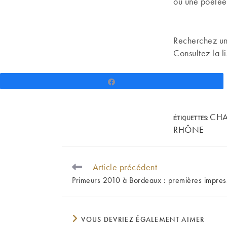
ou une poêlée 
Recherchez u
Consultez la l
Partagez
CHA
ÉTIQUETTES
:
RHÔNE
Article précédent
READ
MORE
Primeurs 2010 à Bordeaux : premières impress
ARTICLES
VOUS DEVRIEZ ÉGALEMENT AIMER