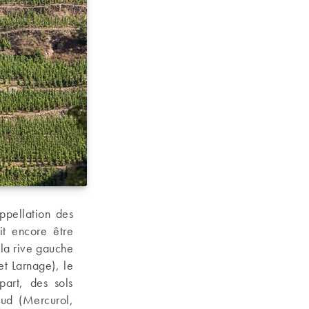
ppellation des
it encore être
la rive gauche
t Larnage), le
part, des sols
sud (Mercurol,