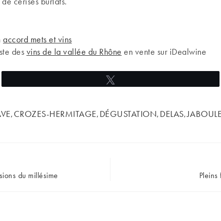
de cerises burlats.
n
accord mets et vins
iste des
vins de la vallée du Rhône
en vente sur iDealwine
Tweetez
VE
CROZES-HERMITAGE
DÉGUSTATION
DELAS
JABOUL
,
,
,
,
ions du millésime
Pleins