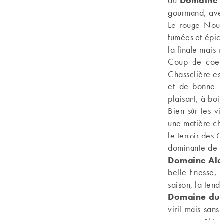
du
Domaine 
gourmand, avec
Le rouge No
fumées et épic
la finale mais
Coup de coeu
Chasselière est
et de bonne p
plaisant, à boi
Bien sûr les 
une matière ch
le terroir des
dominante de 
Domaine Al
belle finesse,
saison, la ten
Domaine du
viril mais sa