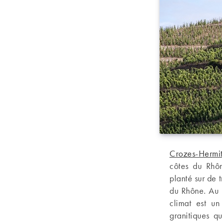
Crozes-Hermi
côtes du Rhôn
planté sur de t
du Rhône. Au 
climat est un
granitiques q