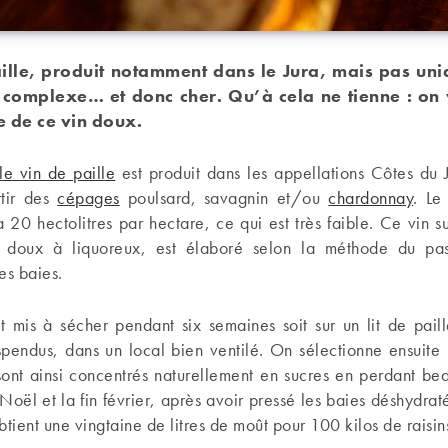
aille, produit notamment dans le Jura, mais pas uni
 complexe… et donc cher. Qu’à cela ne tienne : on 
de ce vin doux.
le vin de paille
est produit dans les appellations Côtes du 
rtir des
cépages
poulsard, savagnin et/ou
chardonnay
. Le
à 20 hectolitres par hectare, ce qui est très faible. Ce vin s
 doux à liquoreux, est élaboré selon la méthode du pas
es baies.
nt mis à sécher pendant six semaines soit sur un lit de paill
uspendus, dans un local bien ventilé. On sélectionne ensuite
 sont ainsi concentrés naturellement en sucres en perdant be
Noël et la fin février, après avoir pressé les baies déshydra
btient une vingtaine de litres de moût pour 100 kilos de raisins