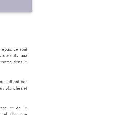
n repas, ce sont
s desserts aux
 comme dans la
ur, alliant des
eurs blanches et
ance et de la
miel, d’orange