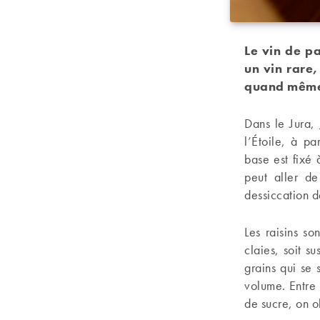
Le vin de p
un vin rare,
quand même 
Dans le Jura,
l’Étoile, à pa
base est fixé 
peut aller de
dessiccation d
Les raisins so
claies, soit s
grains qui se
volume. Entre 
de sucre, on o