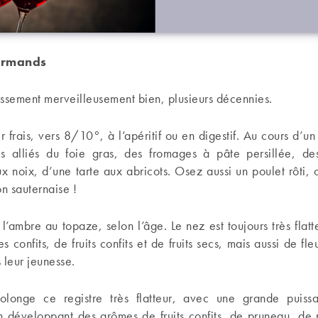
urmands
lissement merveilleusement bien, plusieurs décennies.
vir frais, vers 8/10°, à l’apéritif ou en digestif. Au cours d’u
s alliés du foie gras, des fromages à pâte persillée, de
x noix, d’une tarte aux abricots. Osez aussi un poulet rôti,
on sauternaise !
l’ambre au topaze, selon l’âge. Le nez est toujours très flatte
 confits, de fruits confits et de fruits secs, mais aussi de fl
 leur jeunesse.
olonge ce registre très flatteur, avec une grande puiss
n développant des arômes de fruits confits, de pruneau, de 