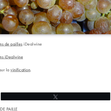
ns de pailles
iDealwine
ins iDealwine
sur la
vinification
.
Tweetez
DE PAILLE