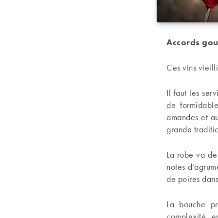
Accords go
Ces vins vieil
Il faut les ser
de formidable
amandes et au
grande traditi
La robe va de 
notes d’agrumes
de poires dans
La bouche pr
complexité, e