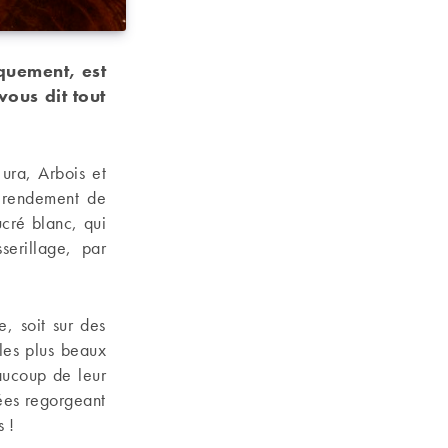
quement, est
vous dit tout
Jura, Arbois et
 rendement de
ucré blanc, qui
serillage, par
e, soit sur des
 les plus beaux
aucoup de leur
tées regorgeant
 !