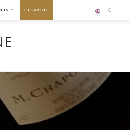
INES
E-COMMERCE
NE