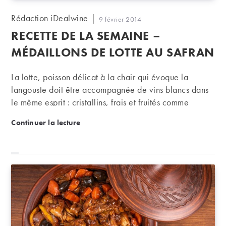
Auteur/autrice
Rédaction iDealwine
Publication
9 février 2014
de
publiée :
RECETTE DE LA SEMAINE –
la
publication :
MÉDAILLONS DE LOTTE AU SAFRAN
La lotte, poisson délicat à la chair qui évoque la
langouste doit être accompagnée de vins blancs dans
le même esprit : cristallins, frais et fruités comme
peuvent l’être les chenins de Loire surtout pour cette
Recette de la semaine – Médaillons de lotte au safr
Continuer la lecture
recette où la chair du poisson reste moelleuse et
juteuse, relevée d’une pointe d’épices.