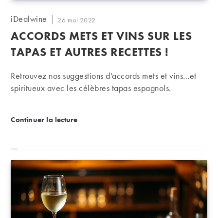
Auteur/autrice
iDealwine
Publication
26 mai 2022
de
publiée :
ACCORDS METS ET VINS SUR LES
la
publication :
TAPAS ET AUTRES RECETTES !
Retrouvez nos suggestions d'accords mets et vins…et
spiritueux avec les célèbres tapas espagnols.
Accords mets et vins sur les tapas et autres recettes 
Continuer la lecture