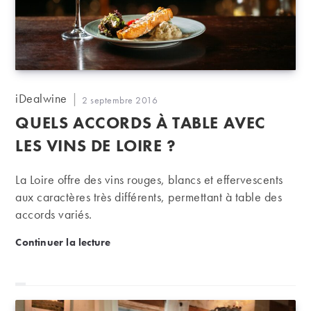
Auteur/autrice
iDealwine
Publication
2 septembre 2016
de
publiée :
QUELS ACCORDS À TABLE AVEC
la
publication :
LES VINS DE LOIRE ?
La Loire offre des vins rouges, blancs et effervescents
aux caractères très différents, permettant à table des
accords variés.
Quels accords à table avec les vins de Loire ?
Continuer la lecture