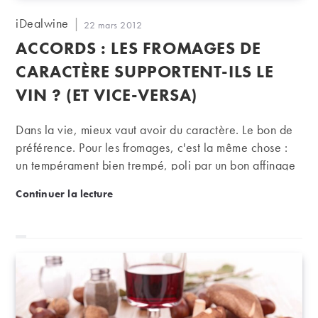
Auteur/autrice
iDealwine
Publication
22 mars 2012
de
publiée :
ACCORDS : LES FROMAGES DE
la
publication :
CARACTÈRE SUPPORTENT-ILS LE
VIN ? (ET VICE-VERSA)
Dans la vie, mieux vaut avoir du caractère. Le bon de
préférence. Pour les fromages, c'est la même chose :
un tempérament bien trempé, poli par un bon affinage
ne peut que susciter l'enthousiasme et l'adhésion des
Accords : les fromages de caractère supportent-ils le
Continuer la lecture
gastronomes. Or avec leur goût puissant, leur croûte
cramoisie ou bleutée, parfois parsemée de moisissures
ou carrément colonisée par quelques bestioles, ces
fromages – au lait cru, cela va de soi - peuvent
prendre le pas sur le vin et le faire passer à l'as, voire
le détruire complètement.