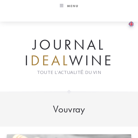
Skip
MENU
to
content
JOURNAL
I
DEAL
WINE
TOUTE L'ACTUALITÉ DU VIN
Vouvray