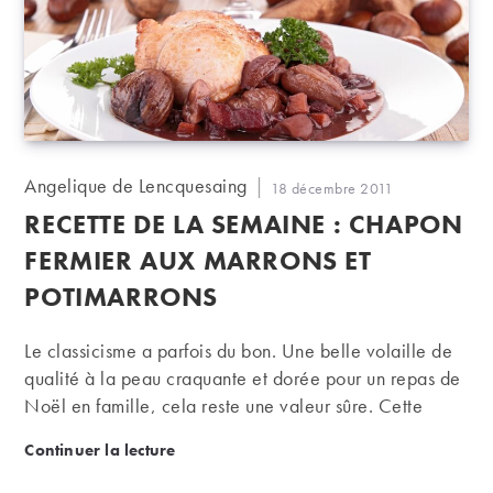
Auteur/autrice
Angelique de Lencquesaing
Publication
18 décembre 2011
de
publiée :
RECETTE DE LA SEMAINE : CHAPON
la
publication :
FERMIER AUX MARRONS ET
POTIMARRONS
Le classicisme a parfois du bon. Une belle volaille de
qualité à la peau craquante et dorée pour un repas de
Noël en famille, cela reste une valeur sûre. Cette
recette permet de nombreux accords, par exemple
Recette de la semaine : chapon fermier aux marrons
Continuer la lecture
avec des bordeaux rouges, un beau champagne
vineux, ou même un vin légèrement liquoreux.