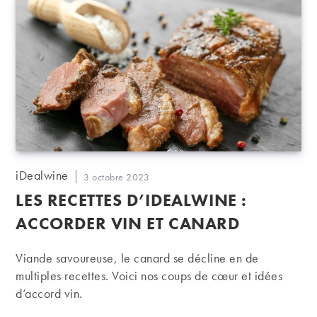
Auteur/autrice
iDealwine
Publication
3 octobre 2023
de
publiée :
LES RECETTES D’IDEALWINE :
la
publication :
ACCORDER VIN ET CANARD
Viande savoureuse, le canard se décline en de
multiples recettes. Voici nos coups de cœur et idées
d’accord vin.