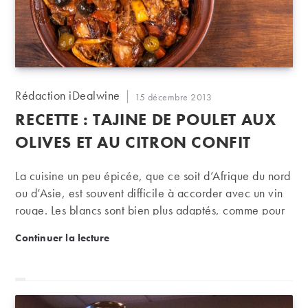
Auteur/autrice
Rédaction iDealwine
Publication
15 décembre 2013
de
publiée :
RECETTE : TAJINE DE POULET AUX
la
publication :
OLIVES ET AU CITRON CONFIT
La cuisine un peu épicée, que ce soit d’Afrique du nord
ou d’Asie, est souvent difficile à accorder avec un vin
rouge. Les blancs sont bien plus adaptés, comme pour
ce tajine où un chenin sec, voire demi sec de Loire fera
Recette : tajine de poulet aux olives et au citron conf
Continuer la lecture
merveille…