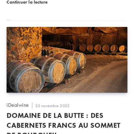
Les recettes d’iDealwine : accorder vin et canard
Continuer la lecture
Auteur/autrice
iDealwine
Publication
23 novembre 2022
de
publiée :
DOMAINE DE LA BUTTE : DES
la
publication :
CABERNETS FRANCS AU SOMMET