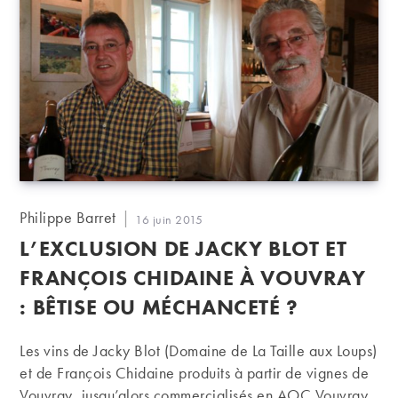
Auteur/autrice
Philippe Barret
Publication
16 juin 2015
de
publiée :
L’EXCLUSION DE JACKY BLOT ET
la
publication :
FRANÇOIS CHIDAINE À VOUVRAY
: BÊTISE OU MÉCHANCETÉ ?
Les vins de Jacky Blot (Domaine de La Taille aux Loups)
et de François Chidaine produits à partir de vignes de
Vouvray, jusqu’alors commercialisés en AOC Vouvray,