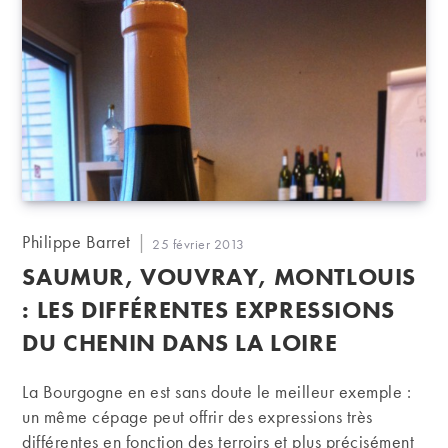
Auteur/autrice
Philippe Barret
Publication
25 février 2013
de
publiée :
SAUMUR, VOUVRAY, MONTLOUIS
la
publication :
: LES DIFFÉRENTES EXPRESSIONS
DU CHENIN DANS LA LOIRE
La Bourgogne en est sans doute le meilleur exemple :
un même cépage peut offrir des expressions très
différentes en fonction des terroirs et plus précisément