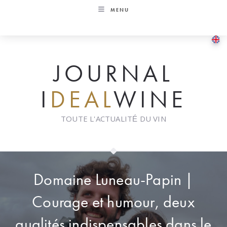
Skip
MENU
to
content
JOURNAL
I
DEAL
WINE
TOUTE L'ACTUALITÉ DU VIN
Domaine Luneau-Papin |
Courage et humour, deux
qualités indispensables dans le