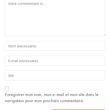
Comment
Enter
your
name
Enter
or
your
username
email
Saisir
to
address
l’URL
comment
to
de
comment
votre
Enregistrer mon nom, mon e-mail et mon site dans le
site
navigateur pour mon prochain commentaire.
(facultatif)