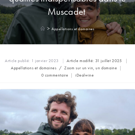
Muscadet
>
Appellations et domaines
Article publié:
1 janvier 2023
Article modifié:
31 juillet 2025
Post
Appellations et domaines
/
Zoom sur un vin, un domaine
category:
Commentaires
Auteur/autrice
0 commentaire
iDealwine
de
de
la
la
publication :
publication :