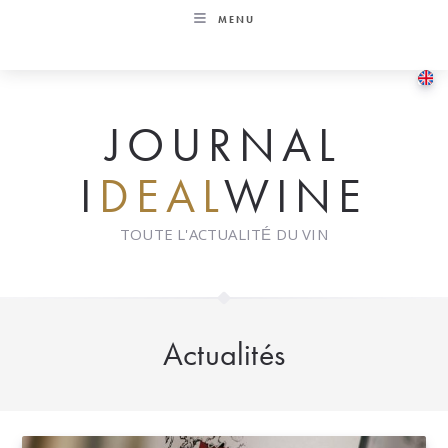
Skip
MENU
to
content
JOURNAL
I
DEAL
WINE
TOUTE L'ACTUALITÉ DU VIN
Actualités