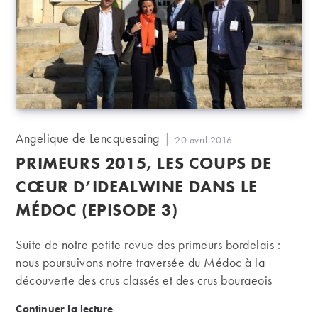
Auteur/autrice
Angelique de Lencquesaing
Publication
20 avril 2016
de
publiée :
PRIMEURS 2015, LES COUPS DE
la
publication :
CŒUR D’IDEALWINE DANS LE
MÉDOC (EPISODE 3)
Suite de notre petite revue des primeurs bordelais :
nous poursuivons notre traversée du Médoc à la
découverte des crus classés et des crus bourgeois
produits en 2015.
Primeurs 2015, les coups de cœur d’iDealwine dan
Continuer la lecture