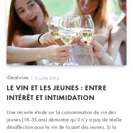
Auteur/autrice
iDealwine
Publication
5 juillet 2016
de
publiée :
LE VIN ET LES JEUNES : ENTRE
la
publication :
INTÉRÊT ET INTIMIDATION
Une récente étude sur la consommation de vin des
jeunes (18-35 ans) démontre qu’il n’y a pas de réelle
désaffection pour le vin de la part des jeunes. Si la