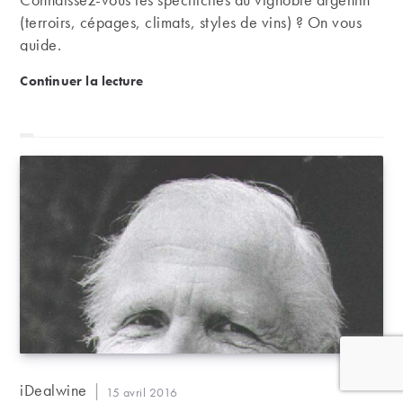
(terroirs, cépages, climats, styles de vins) ? On vous
guide.
À la découverte des vins argentins
Continuer la lecture
Auteur/autrice
iDealwine
Publication
15 avril 2016