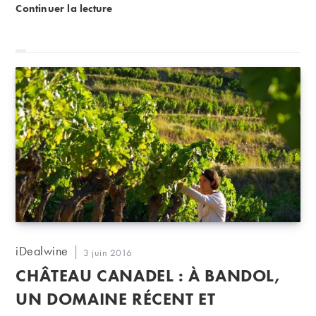
Le Champ des Sœurs, un domaine atypique à Fitou
Continuer la lecture
propre style.
Auteur/autrice
iDealwine
Publication
3 juin 2016
de
publiée :
CHÂTEAU CANADEL : À BANDOL,
la
publication :
UN DOMAINE RÉCENT ET