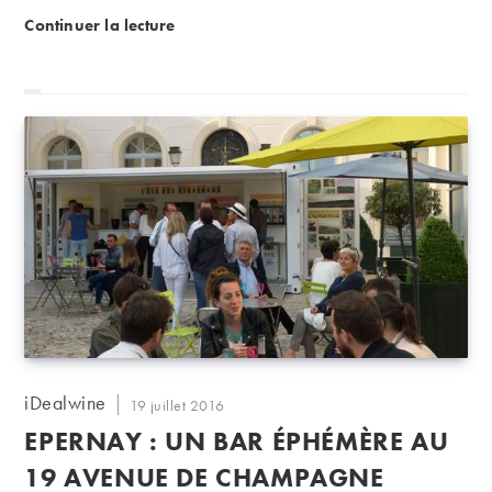
quatrième acquisition du magnat de l’internet dans le
Bordeaux : et maintenant un château à Pomerol pou
Continuer la lecture
Bordelais en 2016 et sans aucun doute de la plus
prestigieuse.
Auteur/autrice
iDealwine
Publication
19 juillet 2016
de
publiée :
EPERNAY : UN BAR ÉPHÉMÈRE AU
la
publication :
19 AVENUE DE CHAMPAGNE