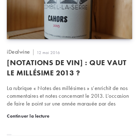
Auteur/autrice
iDealwine
Publication
12 mai 2016
de
publiée :
[NOTATIONS DE VIN] : QUE VAUT
la
publication :
LE MILLÉSIME 2013 ?
La rubrique « Notes des millésimes » s’enrichit de nos
commentaires et notes concernant le 2013. L’occasion
de faire le point sur une année marquée par des
conditions climatiques délicates.
[Notations de vin] : que vaut le millésime 2013 ?
Continuer la lecture