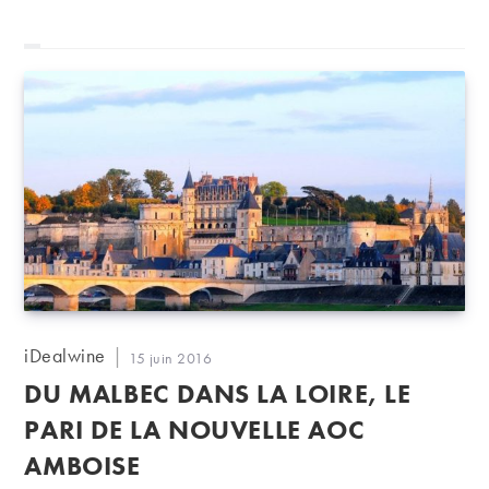
Le domaine de l’A figure parmi les têtes de file de
l’appellation.
Auteur/autrice
iDealwine
Publication
15 juin 2016
de
publiée :
DU MALBEC DANS LA LOIRE, LE
la
publication :
PARI DE LA NOUVELLE AOC
AMBOISE