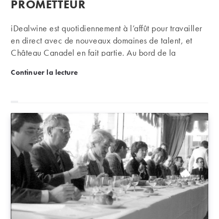
PROMETTEUR
iDealwine est quotidiennement à l’affût pour travailler
en direct avec de nouveaux domaines de talent, et
Château Canadel en fait partie. Au bord de la
Méditerranée, il élabore depuis 2014 de magnifiques
Château Canadel : à Bandol, un domaine récent et
Continuer la lecture
bandols : certains prêts à boire dès leur jeunesse,
d’autres taillés pour la garde.