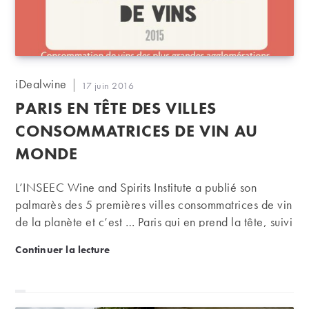
Auteur/autrice
iDealwine
Publication
17 juin 2016
de
publiée :
PARIS EN TÊTE DES VILLES
la
publication :
CONSOMMATRICES DE VIN AU
MONDE
L’INSEEC Wine and Spirits Institute a publié son
palmarès des 5 premières villes consommatrices de vin
de la planète et c’est … Paris qui en prend la tête, suivi
de Buenos Aires, l’agglomération de la Ruhr, Londres
Paris en tête des villes consommatrices de vin au m
Continuer la lecture
et New-York.