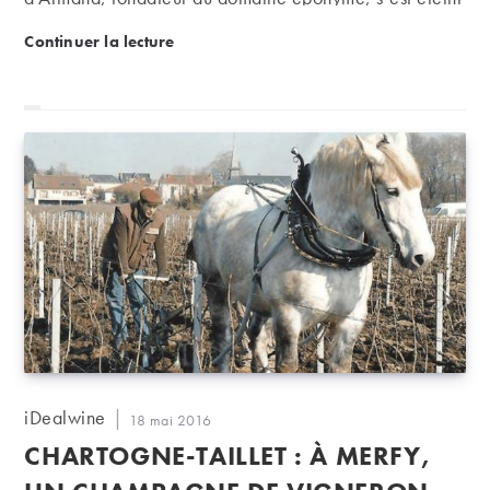
à l’âge de 93 ans.
Décès de Charles Rousseau, fidèle défenseur de la
Continuer la lecture
Auteur/autrice
iDealwine
Publication
18 mai 2016
de
publiée :
CHARTOGNE-TAILLET : À MERFY,
la
publication :