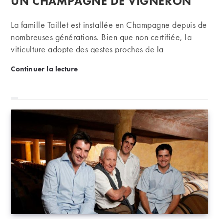
UN CHAMPAGNE DE VIGNERON
La famille Taillet est installée en Champagne depuis de
nombreuses générations. Bien que non certifiée, la
viticulture adopte des gestes proches de la
biodynamie. Résultat : des champagnes élaborés avec
Chartogne-Taillet : à Merfy, un champagne de vign
Continuer la lecture
soin et talent, ancrés dans leur terroir.