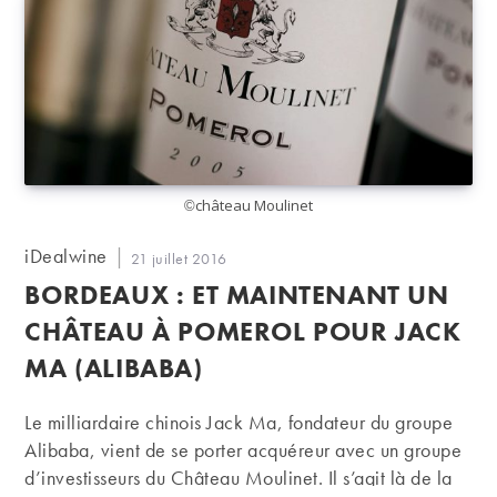
©château Moulinet
Auteur/autrice
iDealwine
Publication
21 juillet 2016
de
publiée :
BORDEAUX : ET MAINTENANT UN
la
publication :
CHÂTEAU À POMEROL POUR JACK
MA (ALIBABA)
Le milliardaire chinois Jack Ma, fondateur du groupe
Alibaba, vient de se porter acquéreur avec un groupe
d’investisseurs du Château Moulinet. Il s’agit là de la