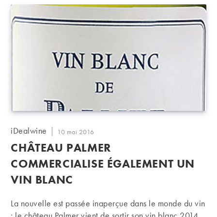
Auteur/autrice
iDealwine
Publication
10 mai 2016
de
publiée :
CHÂTEAU PALMER
la
publication :
COMMERCIALISE ÉGALEMENT UN
VIN BLANC
La nouvelle est passée inaperçue dans le monde du vin
: le château Palmer vient de sortir son vin blanc 2014