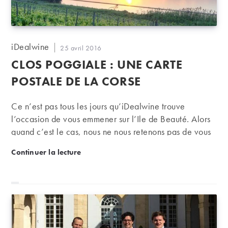
Auteur/autrice
iDealwine
Publication
25 avril 2016
de
publiée :
CLOS POGGIALE : UNE CARTE
la
publication :
POSTALE DE LA CORSE
Ce n’est pas tous les jours qu’iDealwine trouve
l’occasion de vous emmener sur l’Ile de Beauté. Alors
quand c’est le cas, nous ne nous retenons pas de vous
vanter ses vignerons, ses cépages, et la qualité de son
Clos Poggiale : une carte postale de la Corse
Continuer la lecture
terroir. Aujourd’hui, direction la Haute Corse avec le
Clos Poggiale.