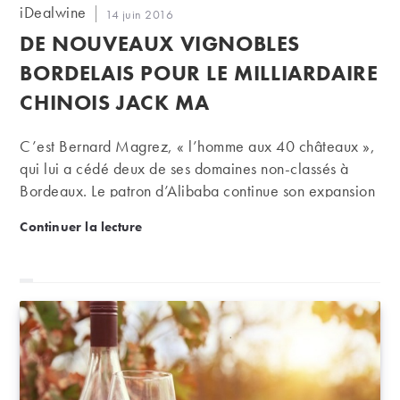
Auteur/autrice
iDealwine
Publication
14 juin 2016
de
publiée :
DE NOUVEAUX VIGNOBLES
la
publication :
BORDELAIS POUR LE MILLIARDAIRE
CHINOIS JACK MA
C’est Bernard Magrez, « l’homme aux 40 châteaux »,
qui lui a cédé deux de ses domaines non-classés à
Bordeaux. Le patron d’Alibaba continue son expansion
dans le vignoble, tandis que le magnat bordelais
De nouveaux vignobles bordelais pour le milliardai
Continuer la lecture
assume sa nouvelle stratégie de montée en gamme.