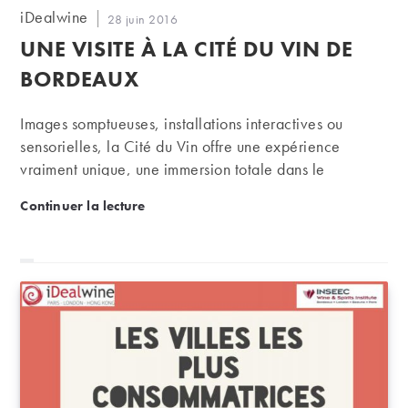
Auteur/autrice
iDealwine
Publication
28 juin 2016
de
publiée :
UNE VISITE À LA CITÉ DU VIN DE
la
publication :
BORDEAUX
Images somptueuses, installations interactives ou
sensorielles, la Cité du Vin offre une expérience
vraiment unique, une immersion totale dans le
mondovino. A voir et à revoir !
Une visite à la Cité du Vin de Bordeaux
Continuer la lecture