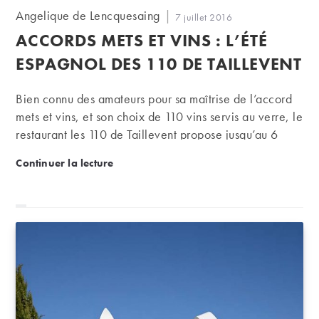
Auteur/autrice
Angelique de Lencquesaing
Publication
7 juillet 2016
de
publiée :
ACCORDS METS ET VINS : L’ÉTÉ
la
publication :
ESPAGNOL DES 110 DE TAILLEVENT
Bien connu des amateurs pour sa maîtrise de l’accord
mets et vins, et son choix de 110 vins servis au verre, le
restaurant les 110 de Taillevent propose jusqu’au 6
août une découverte des grands classiques de la
Accords mets et vins : l’été espagnol des 110 de Tai
Continuer la lecture
cuisine espagnole, accompagnée d’un voyage au
cœur des grands vignobles ibériques.