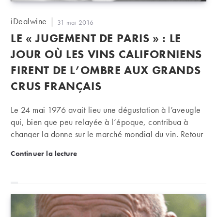
Auteur/autrice
iDealwine
Publication
31 mai 2016
de
publiée :
LE « JUGEMENT DE PARIS » : LE
la
publication :
JOUR OÙ LES VINS CALIFORNIENS
FIRENT DE L’OMBRE AUX GRANDS
CRUS FRANÇAIS
Le 24 mai 1976 avait lieu une dégustation à l’aveugle
qui, bien que peu relayée à l’époque, contribua à
changer la donne sur le marché mondial du vin. Retour
sur une bataille gagnée par les Californiens contre la «
Le « Jugement de Paris » : le jour où les vins califor
Continuer la lecture
vieille Europe ».