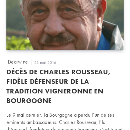
Auteur/autrice
iDealwine
Publication
23 mai 2016
de
publiée :
DÉCÈS DE CHARLES ROUSSEAU,
la
publication :
FIDÈLE DÉFENSEUR DE LA
TRADITION VIGNERONNE EN
BOURGOGNE
Le 9 mai dernier, la Bourgogne a perdu l’un de ses
éminents ambassadeurs. Charles Rousseau, fils
d’Armand, fondateur du domaine éponyme, s’est éteint