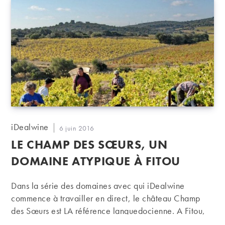
Auteur/autrice
iDealwine
Publication
6 juin 2016
de
publiée :
LE CHAMP DES SŒURS, UN
la
publication :
DOMAINE ATYPIQUE À FITOU
Dans la série des domaines avec qui iDealwine
commence à travailler en direct, le château Champ
des Sœurs est LA référence languedocienne. A Fitou,
Laurent Maynadier et Marie Valette cultivent leur