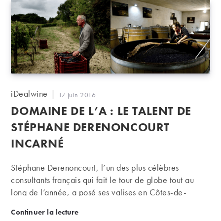
Auteur/autrice
iDealwine
Publication
17 juin 2016
de
publiée :
DOMAINE DE L’A : LE TALENT DE
la
publication :
STÉPHANE DERENONCOURT
INCARNÉ
Stéphane Derenoncourt, l’un des plus célèbres
consultants français qui fait le tour de globe tout au
long de l’année, a posé ses valises en Côtes-de-
Castillon pour produire son propre vin. Un cru à son
Domaine de l’A : le talent de Stéphane Derenoncou
Continuer la lecture
image et à celle des vins qu’il conseille, fin et élégant.