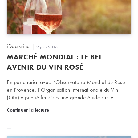
Auteur/autrice
iDealwine
Publication
9 juin 2016
de
publiée :
MARCHÉ MONDIAL : LE BEL
la
publication :
AVENIR DU VIN ROSÉ
En partenariat avec l’Observatoire Mondial du Rosé
en Provence, l’Organisation Internationale du Vin
(OIV) a publié fin 2015 une grande étude sur le
marché mondial des vins rosés. Alors que la météo se
Marché mondial : le bel avenir du vin rosé
Continuer la lecture
montre de plus en plus clémente, le moment est venu
d’en présenter les grandes tendances… et de se
préparer à ses courses d’été  .