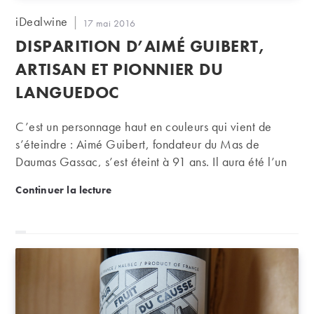
Auteur/autrice
iDealwine
Publication
17 mai 2016
de
publiée :
DISPARITION D’AIMÉ GUIBERT,
la
publication :
ARTISAN ET PIONNIER DU
LANGUEDOC
C’est un personnage haut en couleurs qui vient de
s’éteindre : Aimé Guibert, fondateur du Mas de
Daumas Gassac, s’est éteint à 91 ans. Il aura été l’un
des premiers à faire reconnaître le potentiel des
Disparition d’Aimé Guibert, artisan et pionnier du 
Continuer la lecture
terroirs languedociens.