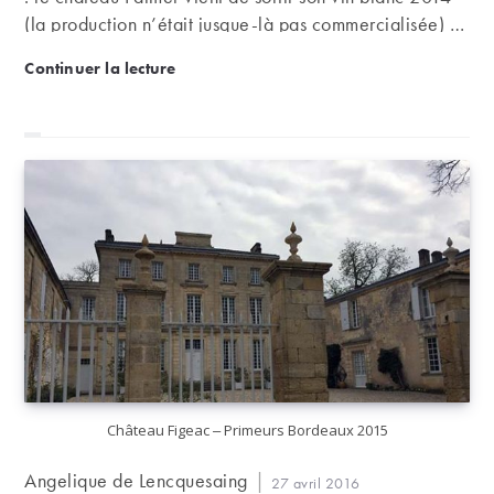
(la production n’était jusque-là pas commercialisée) …
sur le marché de Hong Kong.
Château Palmer commercialise également un vin b
Continuer la lecture
Château Figeac – Primeurs Bordeaux 2015
Auteur/autrice
Angelique de Lencquesaing
Publication
27 avril 2016