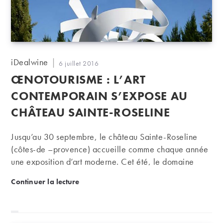
Auteur/autrice
iDealwine
Publication
6 juillet 2016
de
publiée :
ŒNOTOURISME : L’ART
la
publication :
CONTEMPORAIN S’EXPOSE AU
CHÂTEAU SAINTE-ROSELINE
Jusqu’au 30 septembre, le château Sainte-Roseline
(côtes-de –provence) accueille comme chaque année
une exposition d’art moderne. Cet été, le domaine
expose les sculptures monumentales de Benoit
Œnotourisme : l’art contemporain s’expose au chât
Continuer la lecture
Lemercier.