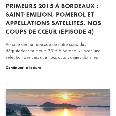
de
publiée :
PRIMEURS 2015 À BORDEAUX :
la
publication :
SAINT-EMILION, POMEROL ET
APPELLATIONS SATELLITES, NOS
COUPS DE CŒUR (EPISODE 4)
Voici le dernier épisode de notre saga des
dégustations primeurs 2015 à Bordeaux, avec une
sélection des vins que nous avons aimés dans les
appellations de la rive droite, à Saint-Emilion, Pomerol
Primeurs 2015 à Bordeaux : Saint-Emilion, Pomerol e
Continuer la lecture
et au sein des appellations satellites.