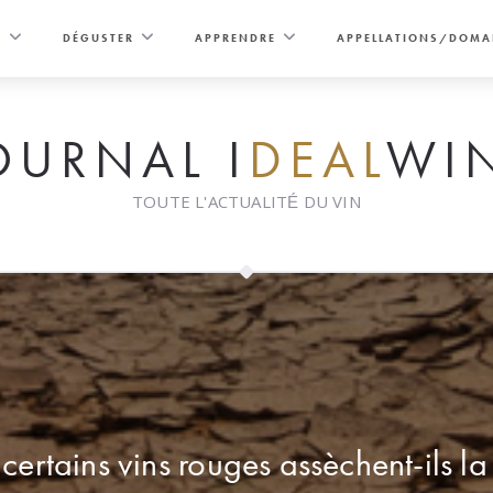
E
DÉGUSTER
APPRENDRE
APPELLATIONS/DOMA
OURNAL I
DEAL
WI
TOUTE L'ACTUALITÉ DU VIN
certains vins rouges assèchent-ils l