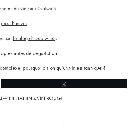
ventes de vin
sur iDealwine
e
prix d’un vin
ent sur
le blog d’iDealwine
:
opres notes de dégustation !
complexe: pourquoi dit-on qu’un vin est tannique ?
Tweetez
ALWINE
TANINS
VIN ROUGE
,
,