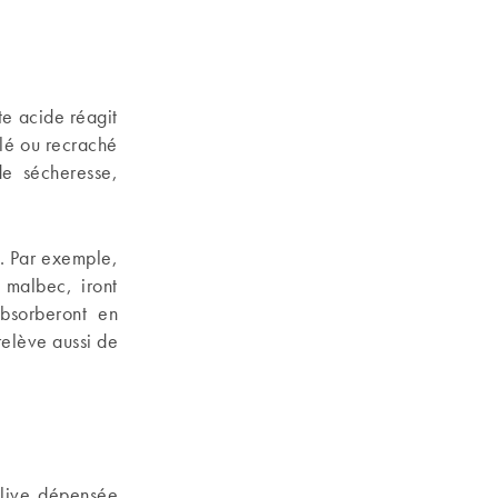
te acide réagit
alé ou recraché
de sécheresse,
e. Par exemple,
 malbec, iront
absorberont en
 relève aussi de
alive dépensée