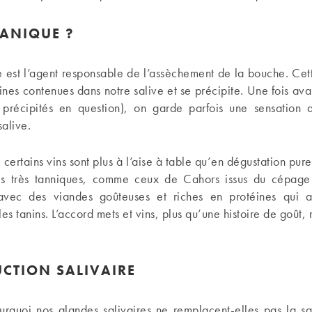
TANIQUE ?
e est l’agent responsable de l’assèchement de la bouche. Cet
ines contenues dans notre salive et se précipite. Une fois av
s précipités en question), on garde parfois une sensation 
alive.
 certains vins sont plus à l’aise à table qu’en dégustation pur
es très tanniques, comme ceux de Cahors issus du cépage
avec des viandes goûteuses et riches en protéines qui 
es tanins. L’accord mets et vins, plus qu’une histoire de goût,
CTION SALIVAIRE
urquoi nos glandes salivaires ne remplacent-elles pas la s