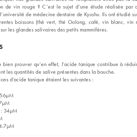
ion de vin rouge ? C’est le sujet d’une étude réalisée par 
l’université de médecine dentaire de Kyushu. Ils ont étudié sur
érentes boissons (thé vert, thé Oolong, café, vin blanc, vin 
ur les glandes salivaires des petits mammifères.
TS
 bien prouver qu’en effet, l’acide tanique contribue à rédui
ent les quantités de salive présentes dans la bouche.
ions d’acide tanique étaient les suivantes :
: 56µM
 47µM
 : 34µM
µM
: 4.7µM