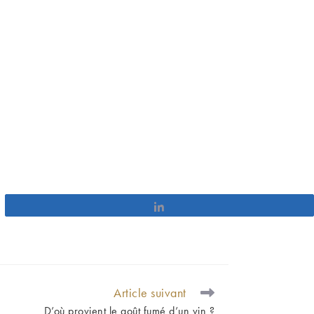
Partagez
Article suivant
D’où provient le goût fumé d’un vin ?