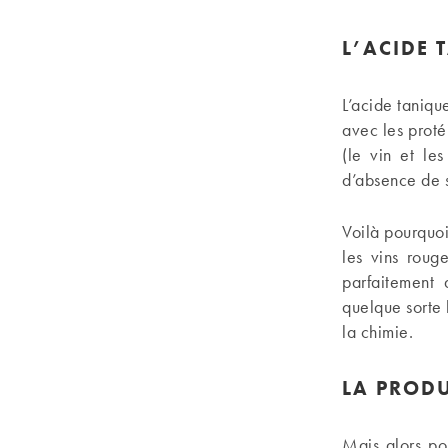
L’ACIDE 
L’acide taniqu
avec les proté
(le vin et le
d’absence de s
Voilà pourquoi
les vins roug
parfaitement 
quelque sorte l
la chimie.
LA PRODU
Mais alors po