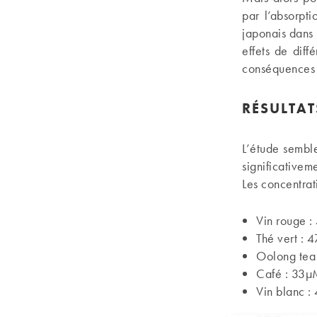
par l’absorpt
japonais dans 
effets de diff
conséquences s
RÉSULTA
L’étude semble
significativem
Les concentrat
Vin rouge 
Thé vert :
Oolong tea
Café : 33
Vin blanc 