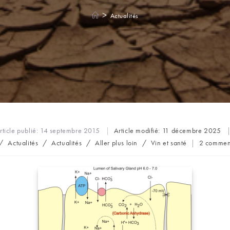
>
Actualités
rticle publié:
14 septembre 2015
Article modifié:
11 décembre 2025
Commenta
/
Actualités
/
Actualités
/
Aller plus loin
/
Vin et santé
2 commen
de
la
publicatio