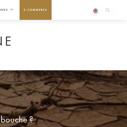
INES
E-COMMERCE
NE
a bouche ?