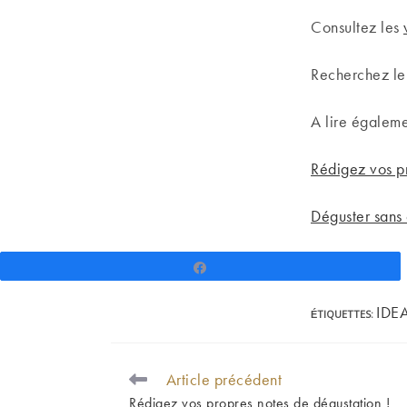
Consultez les
Recherchez l
A lire égalem
Rédigez vos pr
Déguster sans 
Partagez
IDE
ÉTIQUETTES
:
Article précédent
READ
MORE
Rédigez vos propres notes de dégustation !