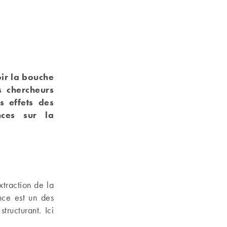
oir la bouche
s chercheurs
s effets des
nces sur la
xtraction de la
nce est un des
tructurant. Ici