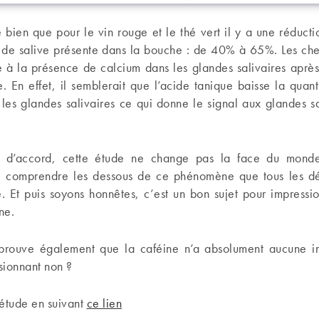
 bien que pour le vin rouge et le thé vert il y a une réductio
é de salive présente dans la bouche : de 40% à 65%. Les cher
à la présence de calcium dans les glandes salivaires après 
e. En effet, il semblerait que l’acide tanique baisse la quan
les glandes salivaires ce qui donne le signal aux glandes s
d’accord, cette étude ne change pas la face du mond
 comprendre les dessous de ce phénomène que tous les dé
é. Et puis soyons honnêtes, c’est un bon sujet pour impressi
ne.
prouve également que la caféine n’a absolument aucune in
ssionnant non ?
’étude en suivant
ce lien