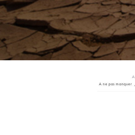
A
Post
A ne pas manquer
category: