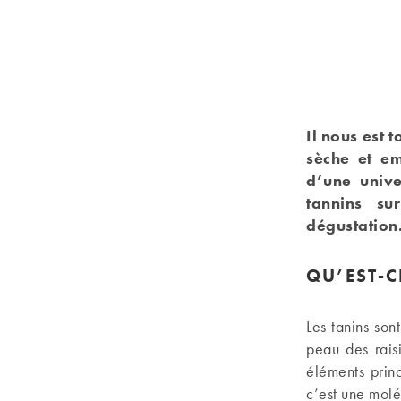
Il nous est 
sèche et em
d’une unive
tannins su
dégustation
QU’EST-C
Les tanins son
peau des rais
éléments princ
c’est une moléc