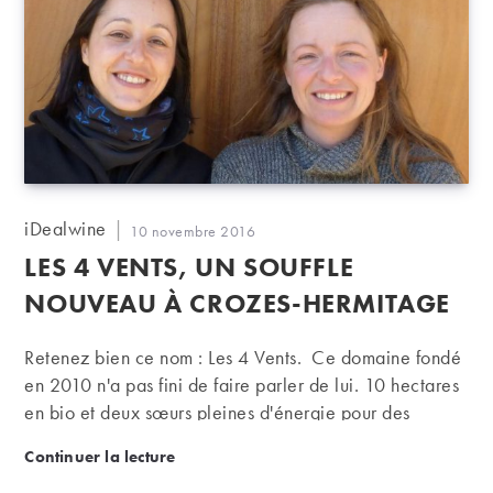
Auteur/autrice
iDealwine
Publication
10 novembre 2016
de
publiée :
LES 4 VENTS, UN SOUFFLE
la
publication :
NOUVEAU À CROZES-HERMITAGE
Retenez bien ce nom : Les 4 Vents. Ce domaine fondé
en 2010 n'a pas fini de faire parler de lui. 10 hectares
en bio et deux sœurs pleines d'énergie pour des
crozes-hermitage enthousiasmants. Portrait de ce
Les 4 Vents, un souffle nouveau à Crozes-Hermitag
Continuer la lecture
domaine familial et bio de la vallée du Rhône. Lucie