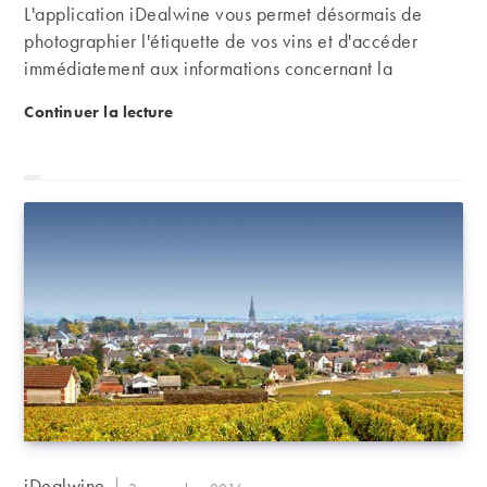
L'application iDealwine vous permet désormais de
photographier l'étiquette de vos vins et d'accéder
immédiatement aux informations concernant la
bouteille, au premier rang desquelles... la fameuse
Une nouveauté pour l’app iDealwine : le scan des ét
Continuer la lecture
cote iDealwine. Et le tout, gratuitement.
Auteur/autrice
iDealwine