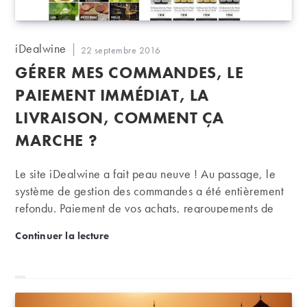
Auteur/autrice
iDealwine
Publication
22 septembre 2016
de
publiée :
GÉRER MES COMMANDES, LE
la
publication :
PAIEMENT IMMÉDIAT, LA
LIVRAISON, COMMENT ÇA
MARCHE ?
Le site iDealwine a fait peau neuve ! Au passage, le
système de gestion des commandes a été entièrement
refondu. Paiement de vos achats, regroupements de
commandes et expéditions : visite guidée au cœur du
Gérer mes commandes, le paiement immédiat, la li
Continuer la lecture
réacteur nucléaire pour comprendre ce qui change
pour vous.