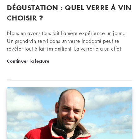
de
publiée :
DÉGUSTATION : QUEL VERRE À VIN
la
publication :
CHOISIR ?
Nous en avons tous fait l'amère expérience un jour…
Un grand vin servi dans un verre inadapté peut se
révéler tout à fait insignifiant. La verrerie a un effet
considérable sur la dégustation d'un vin. Elle peut
Dégustation : quel verre à vin choisir ?
Continuer la lecture
révéler des arômes, accentuer ou diminuer la sensation
d’acidité, de puissance. On vous dit tout pour
sélectionner au mieux les verres qui révèleront vos
vins.