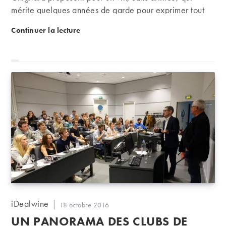
mérite quelques années de garde pour exprimer tout
son potentiel, que ce soit la cuvée Les Moriers ou la
Domaine Chignard : une valeur-sûre de Fleurie
Continuer la lecture
Cuvée Spéciale Vieilles Vignes. Plein feu sur ce
domaine traditionnel, un grand classique du
Beaujolais.
Auteur/autrice
iDealwine
Publication
18 octobre 2016
de
publiée :
UN PANORAMA DES CLUBS DE
la