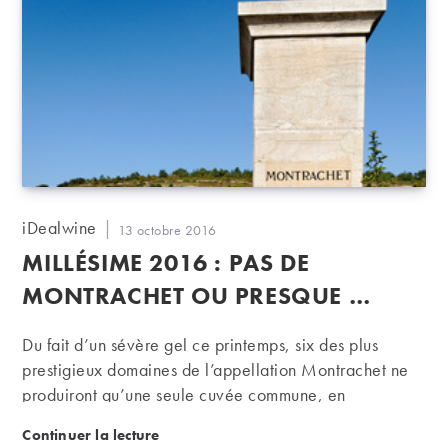
associations. Un panorama en deux épisodes. Entrés
dans les écoles les plus prestigieuses, Polytechnique,
HEC, ENS, SciencesPo, certains étudiants décident
d’intégrer des associations…
Auteur/autrice
iDealwine
Publication
13 octobre 2016
de
publiée :
MILLÉSIME 2016 : PAS DE
la
publication :
MONTRACHET OU PRESQUE …
Du fait d’un sévère gel ce printemps, six des plus
prestigieux domaines de l’appellation Montrachet ne
produiront qu’une seule cuvée commune, en
microquantités, et qui ne sera probablement jamais
Millésime 2016 : pas de montrachet ou presque …
Continuer la lecture
commercialisée.