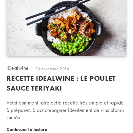
Auteur/autrice
iDealwine
Publication
20 novembre 2016
de
publiée :
RECETTE IDEALWINE : LE POULET
la
publication :
SAUCE TERIYAKI
Voici comment faire cette recette très simple et rapide
à préparer, à accompagner idéalement de vins blancs
sucrés.
Recette iDealwine : le poulet sauce teriyaki
Continuer la lecture