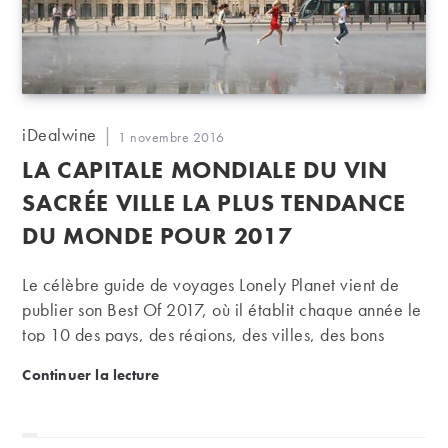
Auteur/autrice
iDealwine
Publication
1 novembre 2016
de
publiée :
LA CAPITALE MONDIALE DU VIN
la
publication :
SACRÉE VILLE LA PLUS TENDANCE
DU MONDE POUR 2017
Le célèbre guide de voyages Lonely Planet vient de
publier son Best Of 2017, où il établit chaque année le
top 10 des pays, des régions, des villes, des bons
plans et des tendances touristiques à visiter. Et pour la
La capitale mondiale du vin sacrée ville la plus t
Continuer la lecture
première fois depuis que ce classement existe, une
ville française se hisse dans le top 10, qui plus est, à la
première place … Et cette ville n'est autre que