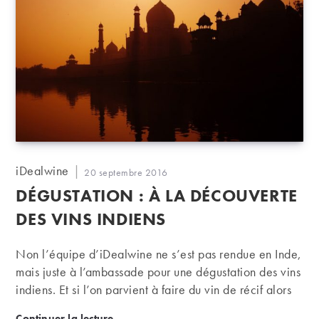
Auteur/autrice
iDealwine
Publication
20 septembre 2016
de
publiée :
DÉGUSTATION : À LA DÉCOUVERTE
la
publication :
DES VINS INDIENS
Non l’équipe d’iDealwine ne s’est pas rendue en Inde,
mais juste à l’ambassade pour une dégustation des vins
indiens. Et si l’on parvient à faire du vin de récif alors
pourquoi pas du vin indien ? Nous avons mené
Dégustation : à la découverte des vins indiens
Continuer la lecture