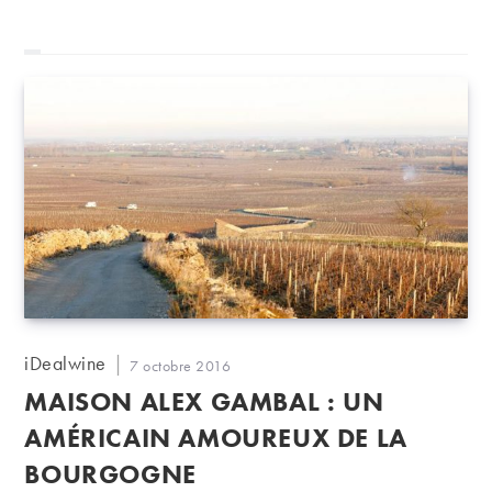
Auteur/autrice
iDealwine
Publication
7 octobre 2016
de
publiée :
MAISON ALEX GAMBAL : UN
la
publication :
AMÉRICAIN AMOUREUX DE LA
BOURGOGNE