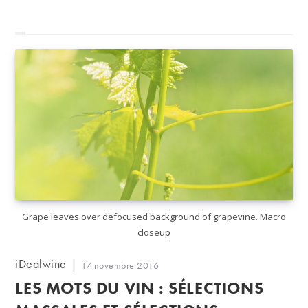
Grape leaves over defocused background of grapevine. Macro
closeup
Auteur/autrice
iDealwine
Publication
17 novembre 2016
de
publiée :
LES MOTS DU VIN : SÉLECTIONS
la
publication :