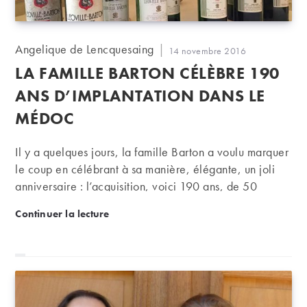
Auteur/autrice
Angelique de Lencquesaing
Publication
14 novembre 2016
de
publiée :
LA FAMILLE BARTON CÉLÈBRE 190
la
publication :
ANS D’IMPLANTATION DANS LE
MÉDOC
Il y a quelques jours, la famille Barton a voulu marquer
le coup en célébrant à sa manière, élégante, un joli
anniversaire : l’acquisition, voici 190 ans, de 50
hectares de terres dans le Médoc qui forment depuis
La famille Barton célèbre 190 ans d’implantation d
Continuer la lecture
lors le vignoble de Léoville Barton.