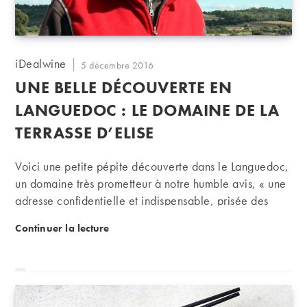
Auteur/autrice
iDealwine
Publication
5 décembre 2016
de
publiée :
UNE BELLE DÉCOUVERTE EN
la
publication :
LANGUEDOC : LE DOMAINE DE LA
TERRASSE D’ELISE
Voici une petite pépite découverte dans le Languedoc,
un domaine très prometteur à notre humble avis, « une
adresse confidentielle et indispensable, prisée des
amateurs avertis comme des meilleurs sommeliers et
Une belle découverte en Languedoc : le domaine de 
Continuer la lecture
cavistes » selon La Revue du Vin de France. Certains
n’hésitent d’ailleurs pas à le comparer avec La Grange
des Pères …