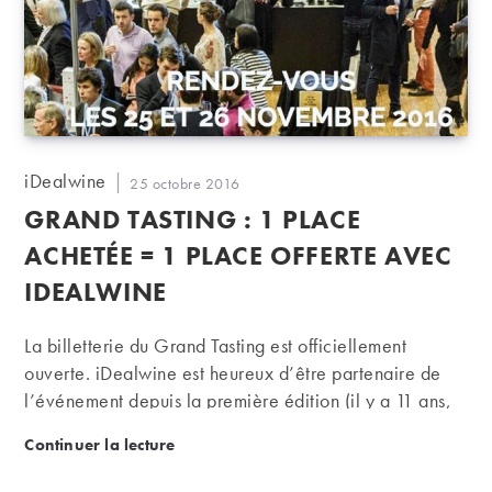
Auteur/autrice
iDealwine
Publication
25 octobre 2016
de
publiée :
GRAND TASTING : 1 PLACE
la
publication :
ACHETÉE = 1 PLACE OFFERTE AVEC
IDEALWINE
La billetterie du Grand Tasting est officiellement
ouverte. iDealwine est heureux d’être partenaire de
l’événement depuis la première édition (il y a 11 ans,
déjà). Pour cette nouvelle édition, les fidèles
Grand Tasting : 1 place achetée = 1 place offerte 
Continuer la lecture
d’iDealwine profiteront d’une place offerte pour une
place achetée. Le Grand Tasting, rendez-vous