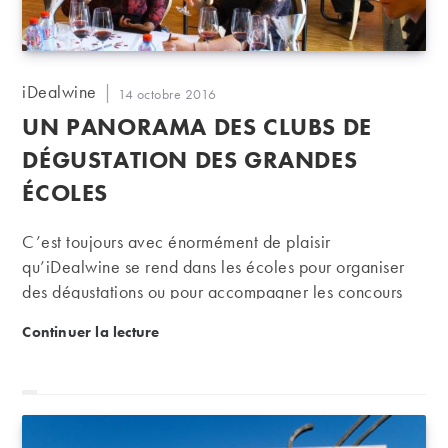
Auteur/autrice
iDealwine
Publication
14 octobre 2016
de
publiée :
UN PANORAMA DES CLUBS DE
la
publication :
DÉGUSTATION DES GRANDES
ÉCOLES
C’est toujours avec énormément de plaisir
qu’iDealwine se rend dans les écoles pour organiser
des dégustations ou pour accompagner les concours
qui se multiplient ces dernières années. iDealwine
Un panorama des clubs de dégustation des grandes
Continuer la lecture
compte d’ailleurs dans ses équipes plusieurs membres
passés par ces associations et de nombreux stagiaires
venus passer quelques mois au sein des bureaux de
Colombes. Il était donc tentant de passer de l’autre
côté du décor, et de mener l’enquête sur ces