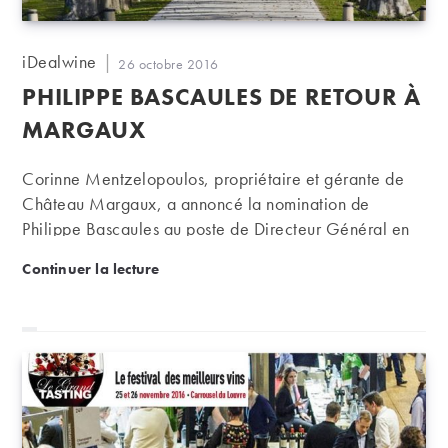
Auteur/autrice
iDealwine
Publication
26 octobre 2016
de
publiée :
PHILIPPE BASCAULES DE RETOUR À
la
publication :
MARGAUX
Corinne Mentzelopoulos, propriétaire et gérante de
Château Margaux, a annoncé la nomination de
Philippe Bascaules au poste de Directeur Général en
lieu et place de Paul Pontallier, disparu en avril
Philippe Bascaules de retour à Margaux
Continuer la lecture
dernier. Six ans après l’avoir quitté, Philippe Bascaules
retrouvera donc le mythique premier cru classé de
Margaux.