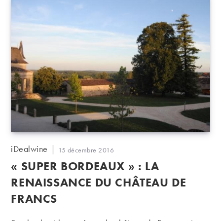
Auteur/autrice
iDealwine
Publication
15 décembre 2016
de
publiée :
« SUPER BORDEAUX » : LA
la
publication :
RENAISSANCE DU CHÂTEAU DE
FRANCS