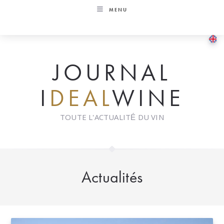
Skip
MENU
to
content
JOURNAL
I
DEAL
WINE
TOUTE L'ACTUALITÉ DU VIN
Actualités