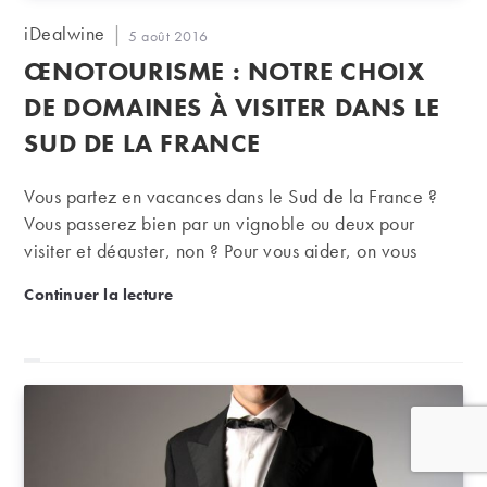
Auteur/autrice
iDealwine
Publication
5 août 2016
de
publiée :
ŒNOTOURISME : NOTRE CHOIX
la
publication :
DE DOMAINES À VISITER DANS LE
SUD DE LA FRANCE
Vous partez en vacances dans le Sud de la France ?
Vous passerez bien par un vignoble ou deux pour
visiter et déguster, non ? Pour vous aider, on vous
dresse ici notre liste des plus beaux domaines à visiter.
Œnotourisme : notre choix de domaines à visiter da
Continuer la lecture