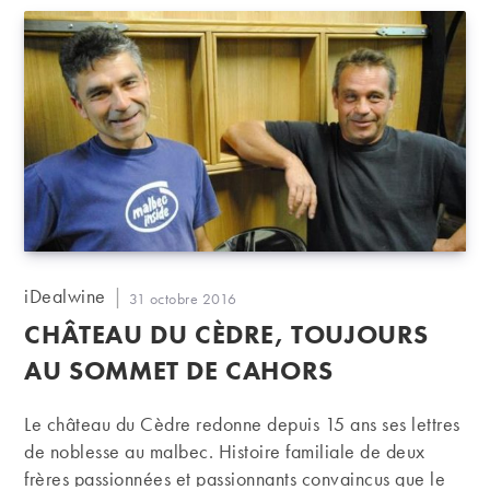
Bordeaux !
Auteur/autrice
iDealwine
Publication
31 octobre 2016
de
publiée :
CHÂTEAU DU CÈDRE, TOUJOURS
la
publication :
AU SOMMET DE CAHORS
Le château du Cèdre redonne depuis 15 ans ses lettres
de noblesse au malbec. Histoire familiale de deux
frères passionnées et passionnants convaincus que le