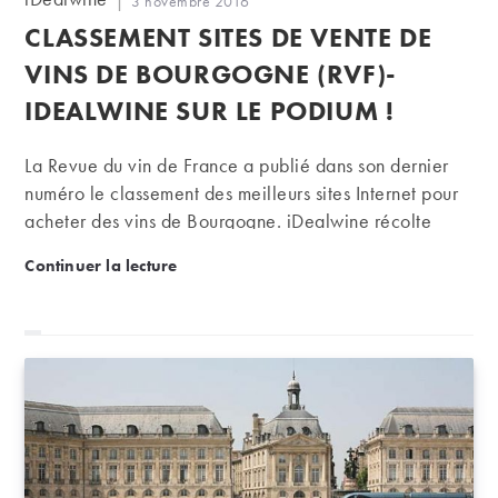
Publication
3 novembre 2016
de
publiée :
CLASSEMENT SITES DE VENTE DE
la
publication :
VINS DE BOURGOGNE (RVF)-
IDEALWINE SUR LE PODIUM !
La Revue du vin de France a publié dans son dernier
numéro le classement des meilleurs sites Internet pour
acheter des vins de Bourgogne. iDealwine récolte
l’excellente note de 17/20. :) Une belle récompense
Classement sites de vente de vins de Bourgogne (RV
Continuer la lecture
pour une région à laquelle nous accordons une
attention particulière.