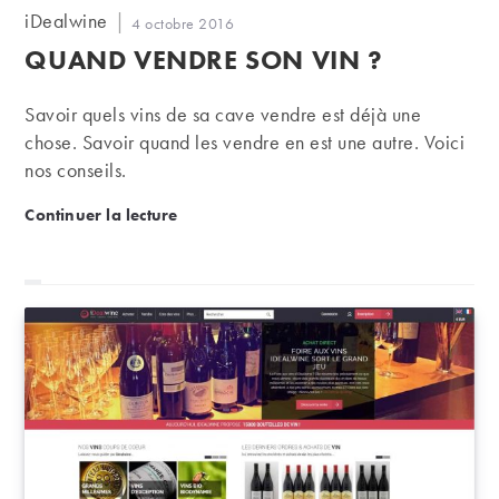
Auteur/autrice
iDealwine
Publication
4 octobre 2016
de
publiée :
QUAND VENDRE SON VIN ?
la
publication :
Savoir quels vins de sa cave vendre est déjà une
chose. Savoir quand les vendre en est une autre. Voici
nos conseils.
Quand vendre son vin ?
Continuer la lecture