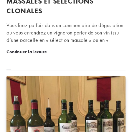
MASSALES ET SÉLECTIONS
CLONALES
Vous lirez parfois dans un commentaire de dégustation
ou vous entendrez un vigneron parler de son vin issu
d’une parcelle en « sélection massale » ou en «
sélection clonale ». Quelle réalité, et quelle qualité de
Les mots du vin : sélections massales et sélections c
Continuer la lecture
vin obtenu se cachent derrière ces mots savants ?