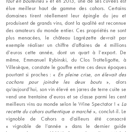
tout en bouteilles
» et en 2013, une de ses cuvées est
élue meilleur haut de gamme des cahors. Certains
domaines tirent réellement leur épingle du jeu et
produisent de grands vins, dont la qualité est reconnue
des amateurs du monde entier. Ces propriétés ne sont
plus menacées, le château Lagrézette devrait par
exemple réaliser un chiffre d’affaires de 4 millions
d’euros cette année, dont un quart à l’export. De
même, Emmanuel Rybinski, du Clos Trotteligotte, à
Villesèque, constate le gouffre entre ces deux époques
pourtant si proches : «
En pleine crise, on élevait des
cochons pour joindre les deux bouts
», alors
qu’aujourd’hui, son vin élevé en jarres de terre cuite se
vend une trentaine d’euros et se classe parmi les cent
meilleurs vins au monde selon le Wine Spectator ! «
La
recette du cahors authentique a marché
», conclut-il. Le
vignoble de Cahors a d’ailleurs été consacré
« vignoble de l’année » dans le dernier guide