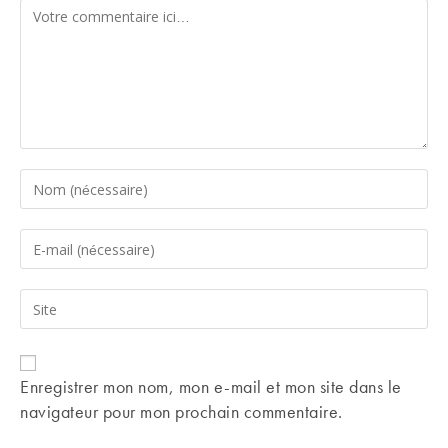
Comment
Enter
your
name
Enter
or
your
username
email
Saisir
to
address
l’URL
comment
to
de
comment
votre
Enregistrer mon nom, mon e-mail et mon site dans le
site
navigateur pour mon prochain commentaire.
(facultatif)