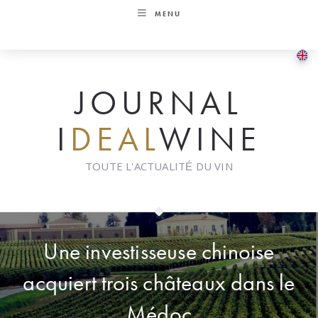
Skip
MENU
to
content
JOURNAL
I
DEAL
WINE
TOUTE L'ACTUALITÉ DU VIN
Une investisseuse chinoise
acquiert trois châteaux dans le
Médoc