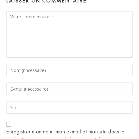
LAISSER UN COMMENTAIRE
Comment
Enter
your
name
Enter
or
your
username
email
Saisir
to
address
l’URL
comment
to
de
comment
votre
Enregistrer mon nom, mon e-mail et mon site dans le
site