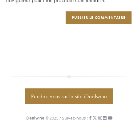
navigateur pour mon prochain commentaire.
(facultatif)
Rendez-vous sur le site iDealwine
iDealwine
© 2025 / Suivez-nous :