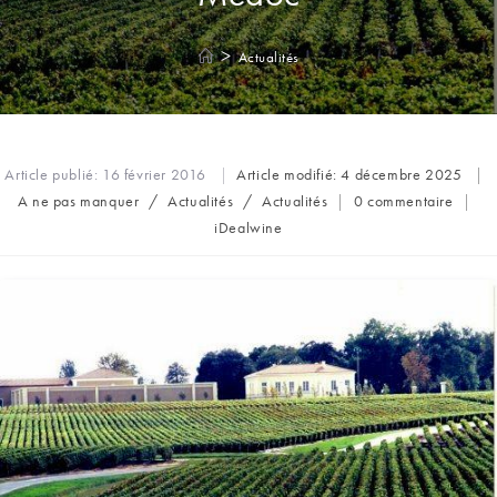
>
Actualités
Article publié:
16 février 2016
Article modifié:
4 décembre 2025
Post
Commentaires
A ne pas manquer
/
Actualités
/
Actualités
0 commentaire
category:
de
Auteur/autrice
iDealwine
la
de
publication :
la
publication :