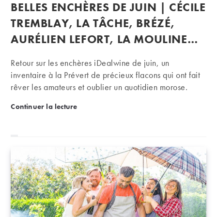
publiée :
BELLES ENCHÈRES DE JUIN | CÉCILE
la
publication :
TREMBLAY, LA TÂCHE, BRÉZÉ,
AURÉLIEN LEFORT, LA MOULINE…
Retour sur les enchères iDealwine de juin, un
inventaire à la Prévert de précieux flacons qui ont fait
rêver les amateurs et oublier un quotidien morose.
Belles enchères de juin | Cécile Tremblay, La Tâche
Continuer la lecture