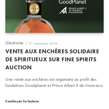
Auteur/autrice
iDealwine
Publication
27 septembre 2024
de
publiée :
VENTE AUX ENCHÈRES SOLIDAIRE
la
publication :
DE SPIRITUEUX SUR FINE SPIRITS
AUCTION
Une vente aux enchères est organisée au profit des
fondations Goodplanet et Prince Albert II de Moncaco.
Vente aux enchères solidaire de spiritueux sur Fine 
Continuer la lecture