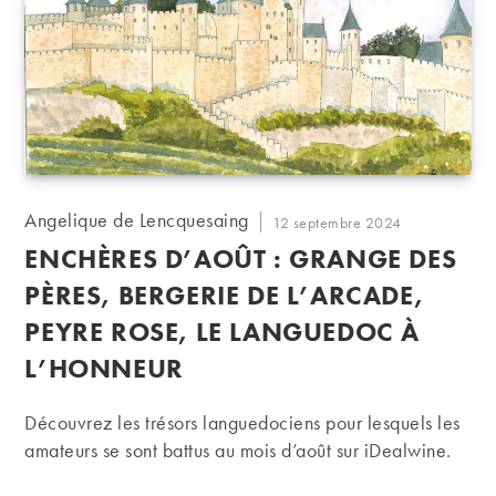
Auteur/autrice
Angelique de Lencquesaing
Publication
12 septembre 2024
de
publiée :
ENCHÈRES D’AOÛT : GRANGE DES
la
publication :
PÈRES, BERGERIE DE L’ARCADE,
PEYRE ROSE, LE LANGUEDOC À
L’HONNEUR
Découvrez les trésors languedociens pour lesquels les
amateurs se sont battus au mois d’août sur iDealwine.