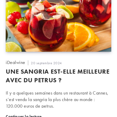
Auteur/autrice
iDealwine
Publication
20 septembre 2024
de
publiée :
UNE SANGRIA EST-ELLE MEILLEURE
la
publication :
AVEC DU PETRUS ?
Il y a quelques semaines dans un restaurant à Cannes,
s’est vendu la sangria la plus chère au monde :
120.000 euros de petrus.
Une sangria est-elle meilleure avec du Petrus ?
Continuer la lecture