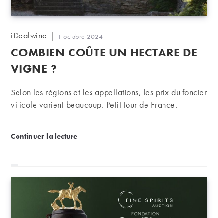
Auteur/autrice
iDealwine
Publication
1 octobre 2024
de
publiée :
COMBIEN COÛTE UN HECTARE DE
la
publication :
VIGNE ?
Selon les régions et les appellations, les prix du foncier
viticole varient beaucoup. Petit tour de France.
Combien coûte un hectare de vigne ?
Continuer la lecture