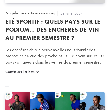
Auteur/autrice
Angelique de Lencquesaing
Publication
26 juillet 2024
de
publiée :
ETÉ SPORTIF : QUELS PAYS SUR LE
la
publication :
PODIUM… DES ENCHÈRES DE VIN
AU PREMIER SEMESTRE ?
Les enchères de vin peuvent-elles nous fournir des
pronostics en vue des prochains J.O. ? Zoom sur les 10
pays vainqueurs dans les ventes du premier semestre.
Eté sportif : quels pays sur le podium… des enchère
Continuer la lecture