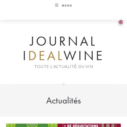
Skip
MENU
to
content
JOURNAL
I
DEAL
WINE
TOUTE L'ACTUALITÉ DU VIN
Actualités