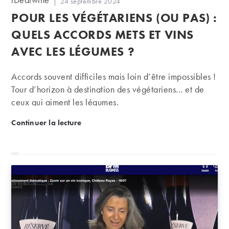
Publication
24 septembre 2024
de
publiée :
POUR LES VÉGÉTARIENS (OU PAS) :
la
publication :
QUELS ACCORDS METS ET VINS
AVEC LES LÉGUMES ?
Accords souvent difficiles mais loin d’être impossibles !
Tour d’horizon à destination des végétariens... et de
ceux qui aiment les légumes.
Pour les végétariens (ou pas) : quels accords mets e
Continuer la lecture