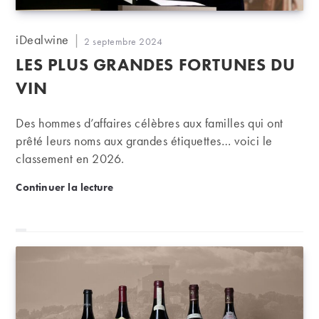
Auteur/autrice
iDealwine
Publication
2 septembre 2024
de
publiée :
LES PLUS GRANDES FORTUNES DU
la
publication :
VIN
Des hommes d’affaires célèbres aux familles qui ont
prêté leurs noms aux grandes étiquettes… voici le
classement en 2026.
Les plus grandes fortunes du vin
Continuer la lecture