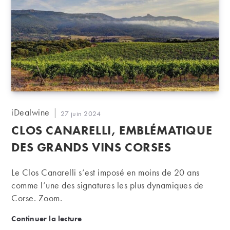
Auteur/autrice
iDealwine
Publication
27 juin 2024
de
publiée :
CLOS CANARELLI, EMBLÉMATIQUE
la
publication :
DES GRANDS VINS CORSES
Le Clos Canarelli s’est imposé en moins de 20 ans
comme l’une des signatures les plus dynamiques de
Corse. Zoom.
Clos Canarelli, emblématique des grands vins corse
Continuer la lecture