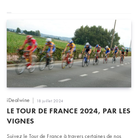
Auteur/autrice
iDealwine
Publication
18 juillet 2024
de
publiée :
LE TOUR DE FRANCE 2024, PAR LES
la
publication :
VIGNES
Suivez le Tour de France à travers certaines de nos