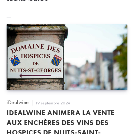
Auteur/autrice
iDealwine
Publication
19 septembre 2024
de
publiée :
IDEALWINE ANIMERA LA VENTE
la
publication :
AUX ENCHÈRES DES VINS DES
HOSPICES DE NUITS-SAINT-