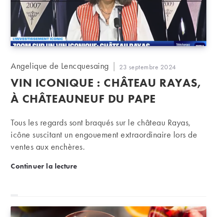
Auteur/autrice
Angelique de Lencquesaing
Publication
23 septembre 2024
de
publiée :
VIN ICONIQUE : CHÂTEAU RAYAS,
la
publication :
À CHÂTEAUNEUF DU PAPE
Tous les regards sont braqués sur le château Rayas,
icône suscitant un engouement extraordinaire lors de
ventes aux enchères.
Vin iconique : Château Rayas, à Châteauneuf du P
Continuer la lecture