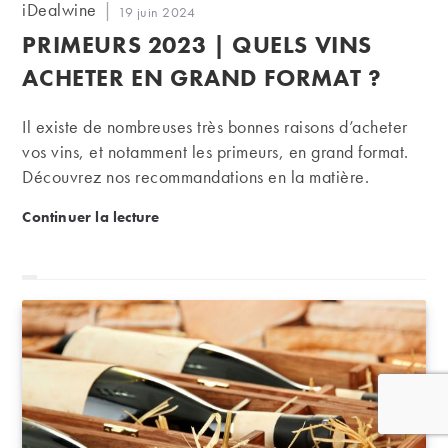
Auteur/autrice
iDealwine
Publication
19 juin 2024
de
publiée :
PRIMEURS 2023 | QUELS VINS
la
publication :
ACHETER EN GRAND FORMAT ?
Il existe de nombreuses très bonnes raisons d’acheter
vos vins, et notamment les primeurs, en grand format.
Découvrez nos recommandations en la matière.
Primeurs 2023 | Quels vins acheter en grand forma
Continuer la lecture