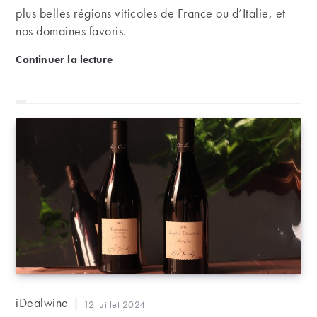
plus belles régions viticoles de France ou d’Italie, et
nos domaines favoris.
Le Tour de France 2024, par les vignes
Continuer la lecture
Auteur/autrice
iDealwine
Publication
12 juillet 2024
de