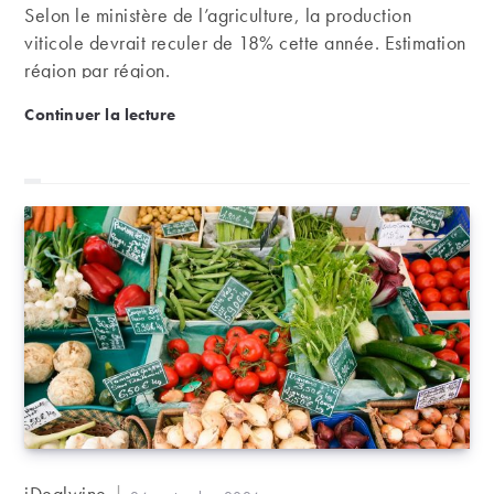
Selon le ministère de l’agriculture, la production
viticole devrait reculer de 18% cette année. Estimation
région par région.
Vendanges 2024 en France : vers un net recul de l
Continuer la lecture
Auteur/autrice
iDealwine