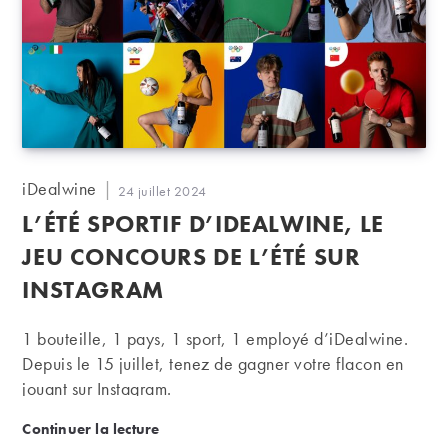
Auteur/autrice
iDealwine
Publication
24 juillet 2024
de
publiée :
L’ÉTÉ SPORTIF D’IDEALWINE, LE
la
publication :
JEU CONCOURS DE L’ÉTÉ SUR
INSTAGRAM
1 bouteille, 1 pays, 1 sport, 1 employé d’iDealwine.
Depuis le 15 juillet, tenez de gagner votre flacon en
jouant sur Instagram.
L’été sportif d’iDealwine, le jeu concours de l’été s
Continuer la lecture