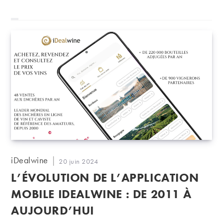
Auteur/autrice
iDealwine
Publication
20 juin 2024
de
publiée :
L’ÉVOLUTION DE L’APPLICATION
la
publication :
MOBILE IDEALWINE : DE 2011 À
AUJOURD’HUI