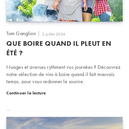
Auteur/autrice
Tom Ganglion
Publication
2 juillet 2024
de
publiée :
QUE BOIRE QUAND IL PLEUT EN
la
publication :
ÉTÉ ?
Nuages et averses rythment vos journées ? Découvrez
notre sélection de vins à boire quand il fait mauvais
temps, pour vous redonner le sourire.
Que boire quand il pleut en été ?
Continuer la lecture