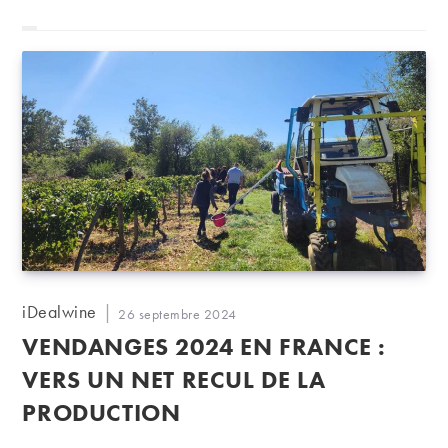
Auteur/autrice
iDealwine
Publication
26 septembre 2024
de
publiée :
VENDANGES 2024 EN FRANCE :
la
publication :
VERS UN NET RECUL DE LA
PRODUCTION