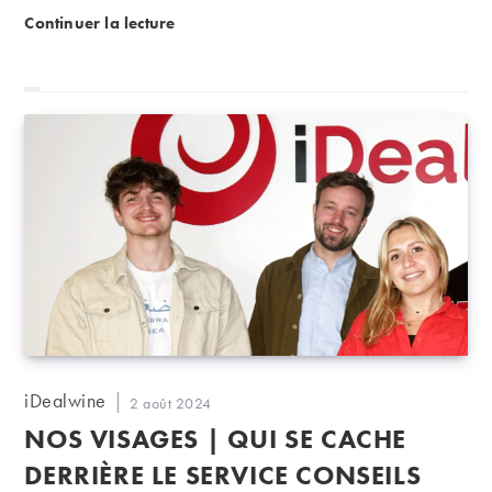
Mâconnais | Le guide d’iDealwine
Continuer la lecture
Auteur/autrice
iDealwine
Publication
2 août 2024
de
publiée :
NOS VISAGES | QUI SE CACHE
la
publication :
DERRIÈRE LE SERVICE CONSEILS