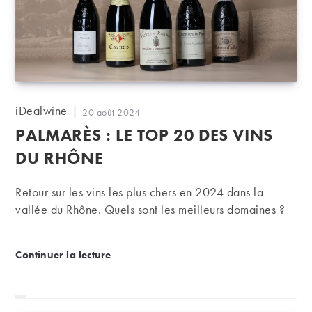
Auteur/autrice
iDealwine
Publication
20 août 2024
de
publiée :
PALMARÈS : LE TOP 20 DES VINS
la
publication :
DU RHÔNE
Retour sur les vins les plus chers en 2024 dans la
vallée du Rhône. Quels sont les meilleurs domaines ?
Palmarès : le TOP 20 des vins du Rhône
Continuer la lecture