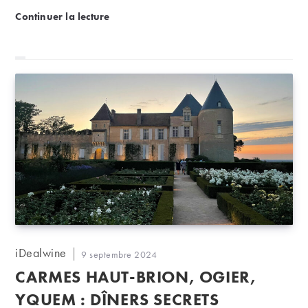
Enchères d’août : Grange des Pères, Bergerie de l’
Continuer la lecture
Auteur/autrice
iDealwine
Publication
9 septembre 2024
de
publiée :
CARMES HAUT-BRION, OGIER,
la
publication :
YQUEM : DÎNERS SECRETS