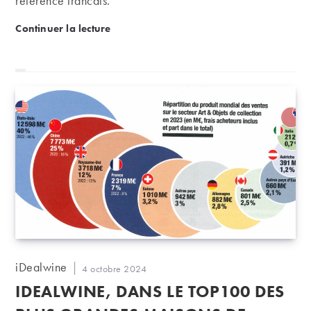
référence français.
Le millésime 2025 des guides : les nouvelles éditio
Continuer la lecture
Auteur/autrice
iDealwine
Publication
4 octobre 2024
de
publiée :
IDEALWINE, DANS LE TOP100 DES
la
publication :