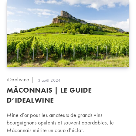
Auteur/autrice
iDealwine
Publication
13 août 2024
de
publiée :
MÂCONNAIS | LE GUIDE
la
publication :
D’IDEALWINE
Mine d’or pour les amateurs de grands vins
bourguignons opulents et souvent abordables, le
Mâconnais mérite un coup d’éclat.