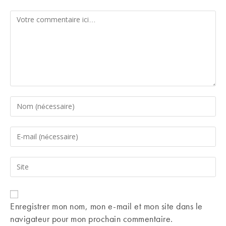
Comment
Enter
your
name
Enter
or
your
username
email
Saisir
to
address
l’URL
comment
to
de
comment
votre
Enregistrer mon nom, mon e-mail et mon site dans le
site
navigateur pour mon prochain commentaire.
(facultatif)