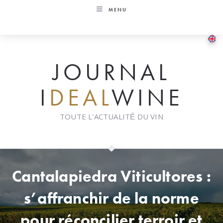
Skip
MENU
to
content
JOURNAL
I
DEAL
WINE
TOUTE L'ACTUALITÉ DU VIN
Cantalapiedra Viticultores :
s’affranchir de la norme
pour réconcilier terroir et