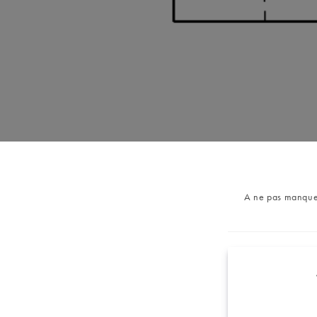
Post
A ne pas manque
category: