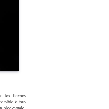
r les flacons
essible à tous
en biodynamie,