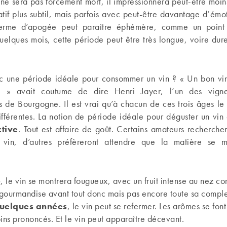
l ne sera pas forcément mort, il impressionnera peut-être moin
tatif plus subtil, mais parfois avec peut-être davantage d’émot
erme d’apogée peut paraître éphémère, comme un point 
uelques mois, cette période peut être très longue, voire dur
onc une période idéale pour consommer un vin ? « Un bon vin
s » avait coutume de dire Henri Jayer, l’un des vigne
 de Bourgogne. Il est vrai qu’à chacun de ces trois âges le 
ifférentes. La notion de période idéale pour déguster un vin
ctive
. Tout est affaire de goût. Certains amateurs recherche
 vin, d’autres préfèreront attendre que la matière se 
e
, le vin se montrera fougueux, avec un fruit intense au nez 
gourmandise avant tout donc mais pas encore toute sa comple
uelques années
, le vin peut se refermer. Les arômes se font
oins prononcés. Et le vin peut apparaître décevant.