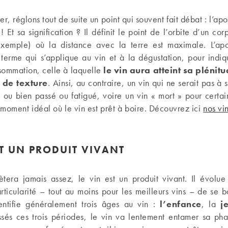
, réglons tout de suite un point qui souvent fait débat : l’ap
! Et sa signification ? Il définit le point de l’orbite d’un cor
xemple) où la distance avec la terre est maximale. L’a
terme qui s’applique au vin et à la dégustation, pour indiq
sommation, celle à laquelle
le vin
aura atteint sa plénit
 de texture
. Ainsi, au contraire, un vin qui ne serait pas à
e ou bien passé ou fatigué, voire un vin « mort » pour certains
moment idéal où le vin est prêt à boire. Découvrez ici
nos vi
ST UN PRODUIT VIVANT
tera jamais assez, le vin est un produit vivant. Il évolue
rticularité – tout au moins pour les meilleurs vins – de se b
ntifie généralement trois âges au vin :
l’enfance
, la
j
ssés ces trois périodes, le vin va lentement entamer sa p