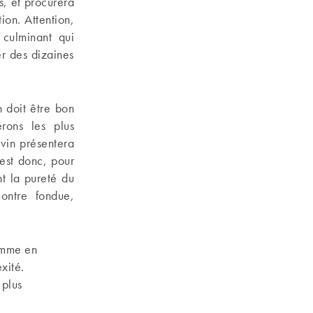
s, et procurera
ion. Attention,
culminant qui
er des dizaines
 doit être bon
rons les plus
vin présentera
 est donc, pour
nt la pureté du
montre fondue,
comme en
xité.
 plus