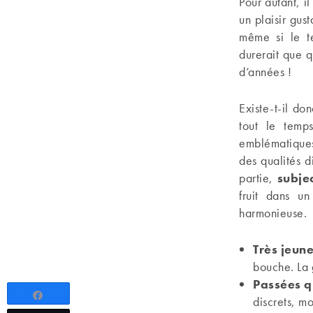
Pour autant, i
un plaisir gus
même si le t
durerait que q
d’années !
Existe-t-il d
tout le temp
emblématiques
des qualités d
partie,
subje
fruit dans un
harmonieuse.
Très jeun
bouche. La 
Passées q
Partagez
discrets, m