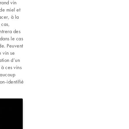
grand vin
de miel et
acer, à la
 cas,
ntrera des
 dans le cas
de. Peuvent
 vin se
ation d’un
 à ces vins
beaucoup
on-identifié