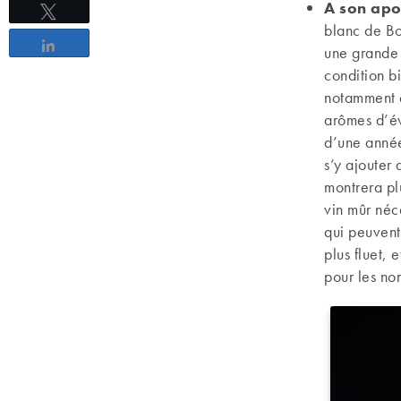
A son
apo
Tweetez
blanc de Bo
Partagez
une grande 
condition bi
notamment e
arômes d’évo
d’une année
s’y ajouter
montrera pl
vin mûr néce
qui peuvent
plus fluet, 
pour les non