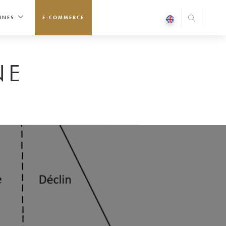
INES
E-COMMERCE
NE