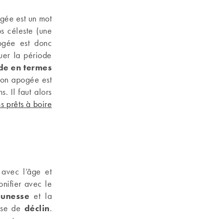
ogée est un mot
ps céleste (une
pogée est donc
uer la période
ude en termes
 son apogée est
. Il faut alors
ns prêts à boire
 avec l’âge et
onifier avec le
eunesse
et la
hase de
déclin
.