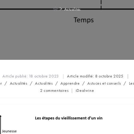
>
Actualités
Article publié:
18 octobre 2023
Article modifié:
8 octobre 2025
r
/
Actualités
/
Actualités
/
Apprendre
/
Astuces et conseils
/
Le
Commentaires
Auteur/autrice
2 commentaires
iDealwine
de
de
la
la
publication :
publication :