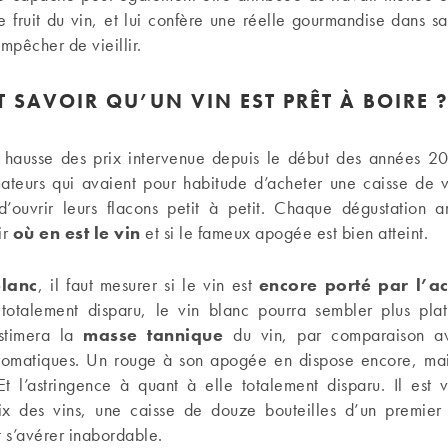
e fruit du vin, et lui confère une réelle gourmandise dans s
empêcher de vieillir.
SAVOIR QU’UN VIN EST PRÊT À BOIRE 
e hausse des prix intervenue depuis le début des années 
mateurs qui avaient pour habitude d’acheter une caisse de 
 d’ouvrir leurs flacons petit à petit. Chaque dégustation 
ir
où en est le vin
et si le fameux apogée est bien atteint.
blanc
, il faut mesurer si le vin est
encore porté par l’ac
 totalement disparu, le vin blanc pourra sembler plus pl
stimera la
masse tannique
du vin, par comparaison av
omatiques. Un rouge à son apogée en dispose encore, mai
 Et l’astringence à quant à elle totalement disparu. Il est 
ix des vins, une caisse de douze bouteilles d’un premier
 s’avérer inabordable.