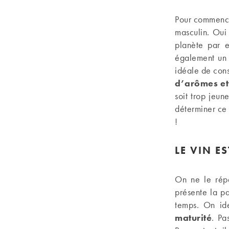
Pour commencer
masculin. Oui 
planète par e
également un 
idéale de con
d’arômes et
soit trop jeun
déterminer ce 
!
LE VIN E
On ne le répè
présente la pa
temps. On ide
maturité
. Pa