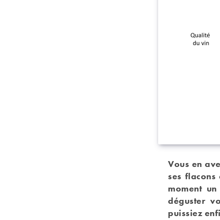
Vous en ave
ses flacons
moment un v
déguster v
puissiez enf