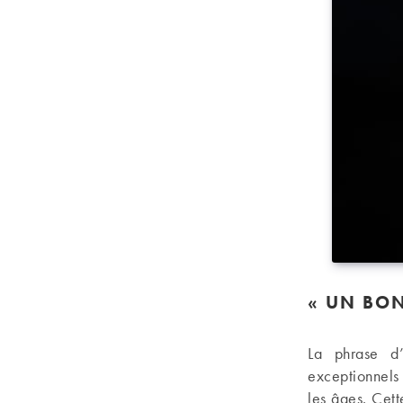
« UN BON
La phrase d’
exceptionnels
les âges. Cet