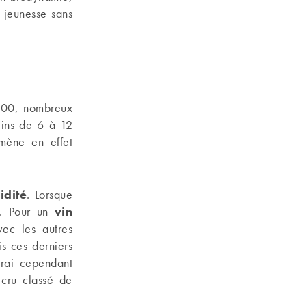
a jeunesse sans
?
2000, nombreux
vins de 6 à 12
amène en effet
idité
. Lorsque
at. Pour un
vin
ec les autres
s ces derniers
vrai cependant
 cru classé de