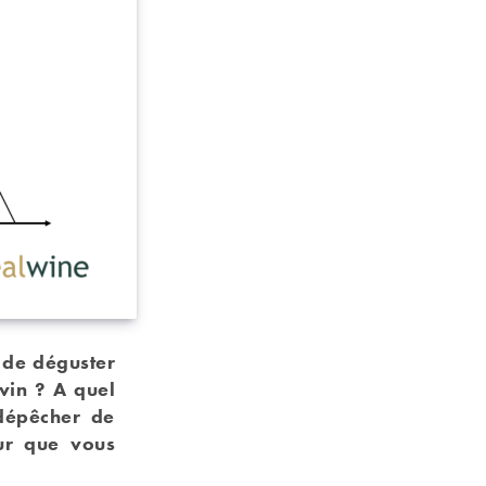
 de déguster
vin ? A quel
 dépêcher de
ur que vous