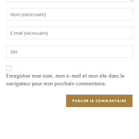
Enter
your
name
Enter
or
your
username
email
Saisir
to
address
l’URL
comment
to
de
comment
votre
Enregistrer mon nom, mon e-mail et mon site dans le
site
navigateur pour mon prochain commentaire.
(facultatif)