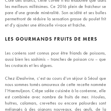
Côte des Blancs, cette cuvée n’est élaborée que dans
les meilleurs millésimes. Ce 2016 plein de fraîcheur se
pare d’une grande minéralité. Son acidité et ses bulles
permettront de réduire la sensation grasse du poulet frit
et d’y ajouter une étincelle vivace et fraîche.
LES GOURMANDS FRUITS DE MERS
Les coréens sont connus pour être friands de poissons,
aussi bien les sashimis – tranches de poisson cru – que
les crustacés et les algues.
Chez iDealwine, c’est au cours d’un séjour à Séoul que
nous sommes tomés amoureux de cette recette nommée
l’Haemuljeon. Crêpe salée cuisinée à la coréenne, elle
est combinée avec nombre de fruits de mer. Moules,
huîtres, calamars, crevettes ou encore palourdes sont
mélangés à des oignons nouveaux, des œufs, de la