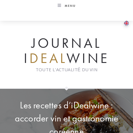
Skip
MENU
to
content
JOURNAL
I
DEAL
WINE
TOUTE L'ACTUALITÉ DU VIN
Les recettes d’iDealwine :
accorder vin et gastronomie
coréenne