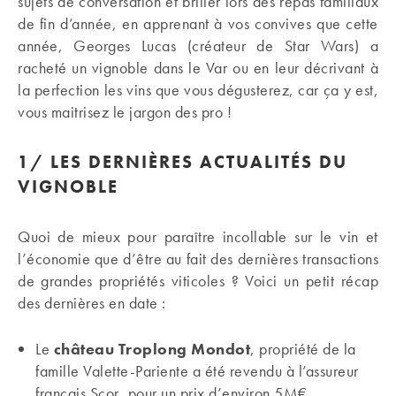
sujets de conversation et briller lors des repas familiaux
de fin d’année, en apprenant à vos convives que cette
année, Georges Lucas (créateur de Star Wars) a
racheté un vignoble dans le Var ou en leur décrivant à
la perfection les vins que vous dégusterez, car ça y est,
vous maitrisez le jargon des pro !
1/ LES DERNIÈRES ACTUALITÉS DU
VIGNOBLE
Quoi de mieux pour paraître incollable sur le vin et
l’économie que d’être au fait des dernières transactions
de grandes propriétés viticoles ? Voici un petit récap
des dernières en date :
Le
château Troplong Mondot
, propriété de la
famille Valette-Pariente a été revendu à l’assureur
français Scor, pour un prix d’environ 5M€