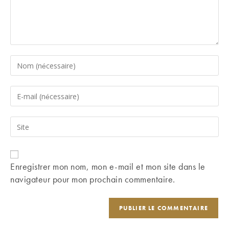
Enter
your
name
Enter
or
your
username
email
Saisir
to
address
l’URL
comment
to
de
comment
votre
Enregistrer mon nom, mon e-mail et mon site dans le
site
navigateur pour mon prochain commentaire.
(facultatif)