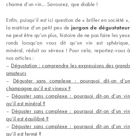
charme d’un vin… Savourez, que diable !
Enfin, puisqu’il est ici question de « briller en société »,
la maîtrise d’un petit peu de
jargon de dégustateur
ne peut être qu’un plus, histoire de ne pas faire les yeux
ronds lorsqu’on vous dit qu’un vin est sphérique,
minéral, réduit ou séveux ! Pour cela, reportez-vous à
nos articles :
–
Dégustation : comprendre les expressions des grands
amateurs
–
Déguster sans complexe : pourquoi dit-on d’un
champagne qu’il est vineux ?
–
Déguster sans complexe : pourquoi dit-on d’un vin
qu’il est minéral ?
–
Déguster sans complexe : pourquoi dit-on d’un vin
qu’il est équilibré ?
–
Déguster sans complexe : pourquoi dit-on d’un vin
qu’il est fermé ?