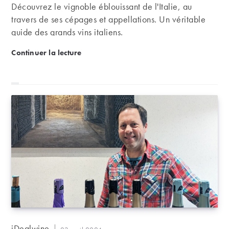
Découvrez le vignoble éblouissant de l'Italie, au
travers de ses cépages et appellations. Un véritable
guide des grands vins italiens.
Italie | Grands cépages et appellations prestigieuse
Continuer la lecture
Auteur/autrice
iDealwine