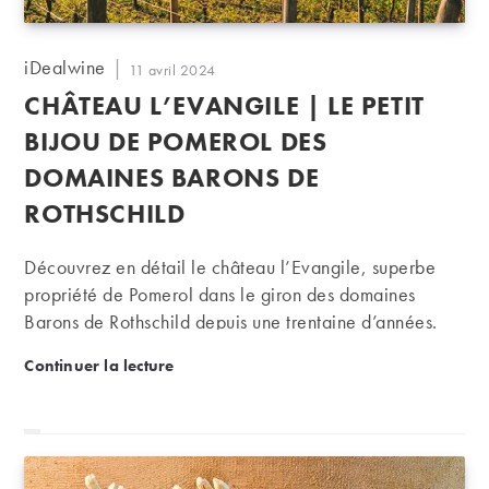
Auteur/autrice
iDealwine
Publication
11 avril 2024
de
publiée :
CHÂTEAU L’EVANGILE | LE PETIT
la
publication :
BIJOU DE POMEROL DES
DOMAINES BARONS DE
ROTHSCHILD
Découvrez en détail le château l’Evangile, superbe
propriété de Pomerol dans le giron des domaines
Barons de Rothschild depuis une trentaine d’années.
Château l’Evangile | Le petit bijou de Pomerol des
Continuer la lecture