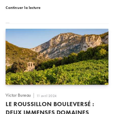
Nos visages | Qui se cache derrière l’équipe mark
Continuer la lecture
Auteur/autrice
Victor Bureau
Publication
11 avril 2024
de
publiée :
LE ROUSSILLON BOULEVERSÉ :
la
publication :
DEUX IMMENSES DOMAINES