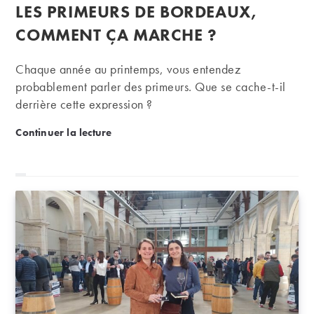
publiée :
LES PRIMEURS DE BORDEAUX,
la
publication :
COMMENT ÇA MARCHE ?
Chaque année au printemps, vous entendez
probablement parler des primeurs. Que se cache-t-il
derrière cette expression ?
Les primeurs de Bordeaux, comment ça marche ?
Continuer la lecture