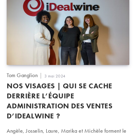
Auteur/autrice
Tom Ganglion
Publication
3 mai 2024
de
publiée :
NOS VISAGES | QUI SE CACHE
la
publication :
DERRIÈRE L’ÉQUIPE
ADMINISTRATION DES VENTES
D’IDEALWINE ?
Angèle, Josselin, Laure, Marika et Michèle forment le