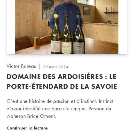
Auteur/autrice
Victor Bureau
Publication
29 mars 2024
de
publiée :
DOMAINE DES ARDOISIÈRES : LE
la
publication :
PORTE-ÉTENDARD DE LA SAVOIE
C’est une histoire de passion et d’instinct. Instinct
d’avoir identifié une parcelle unique. Passion du
vigneron Brice Omont.
Domaine des Ardoisières : le porte-étendard de la 
Continuer la lecture