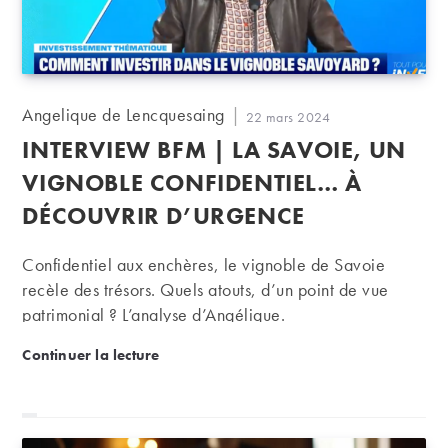
Auteur/autrice
Angelique de Lencquesaing
Publication
22 mars 2024
de
publiée :
INTERVIEW BFM | LA SAVOIE, UN
la
publication :
VIGNOBLE CONFIDENTIEL… À
DÉCOUVRIR D’URGENCE
Confidentiel aux enchères, le vignoble de Savoie
recèle des trésors. Quels atouts, d’un point de vue
patrimonial ? L’analyse d’Angélique.
Interview BFM | La Savoie, un vignoble confidentie
Continuer la lecture