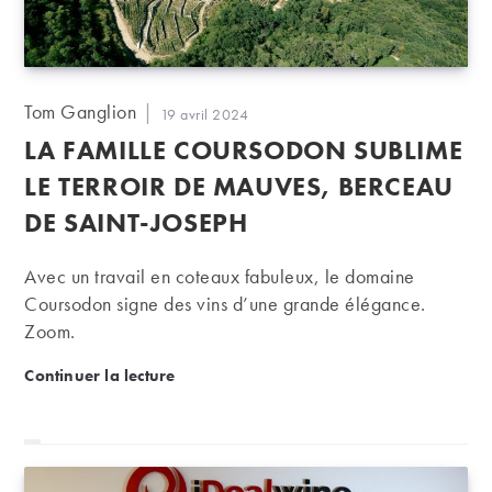
Auteur/autrice
Tom Ganglion
Publication
19 avril 2024
de
publiée :
LA FAMILLE COURSODON SUBLIME
la
publication :
LE TERROIR DE MAUVES, BERCEAU
DE SAINT-JOSEPH
Avec un travail en coteaux fabuleux, le domaine
Coursodon signe des vins d’une grande élégance.
Zoom.
La famille Coursodon sublime le terroir de Mauves,
Continuer la lecture