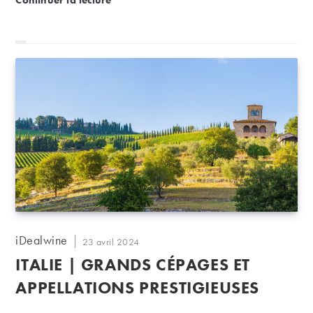
Continuer la lecture
Auteur/autrice
iDealwine
Publication
23 avril 2024
de
publiée :
ITALIE | GRANDS CÉPAGES ET
la
publication :
APPELLATIONS PRESTIGIEUSES