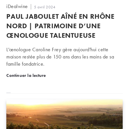
Auteur/autrice
iDealwine
Publication
5 avril 2024
de
publiée :
PAUL JABOULET AÎNÉ EN RHÔNE
la
publication :
NORD | PATRIMOINE D’UNE
ŒNOLOGUE TALENTUEUSE
L'œnologue Caroline Frey gère aujourd'hui cette
maison restée plus de 150 ans dans les mains de sa
famille fondatrice.
Paul Jaboulet Aîné en Rhône Nord | Patrimoine d’
Continuer la lecture