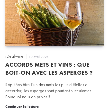
Auteur/autrice
iDealwine
Publication
10 avril 2024
de
publiée :
ACCORDS METS ET VINS : QUE
la
publication :
BOIT-ON AVEC LES ASPERGES ?
Réputées être l’un des mets les plus difficiles à
accorder, les asperges sont pourtant succulentes.
Pourquoi nous en priver ?
Accords mets et vins : que boit-on avec les asperges
Continuer la lecture