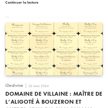
Accords mets et vins avec les fromages
Continuer la lecture
Auteur/autrice
iDealwine
Publication
22 mars 2024
de
publiée :
DOMAINE DE VILLAINE : MAÎTRE DE
la
publication :
L’ALIGOTÉ À BOUZERON ET