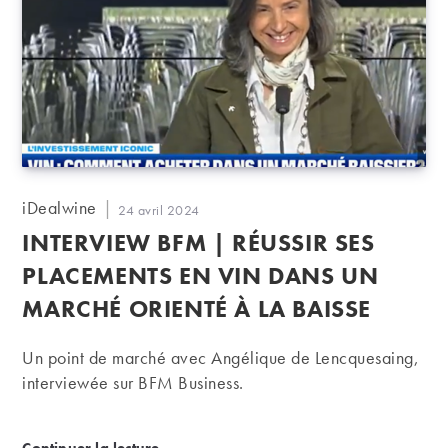
Auteur/autrice
iDealwine
Publication
24 avril 2024
de
publiée :
INTERVIEW BFM | RÉUSSIR SES
la
publication :
PLACEMENTS EN VIN DANS UN
MARCHÉ ORIENTÉ À LA BAISSE
Un point de marché avec Angélique de Lencquesaing,
interviewée sur BFM Business.
Interview BFM | Réussir ses placements en vin dans