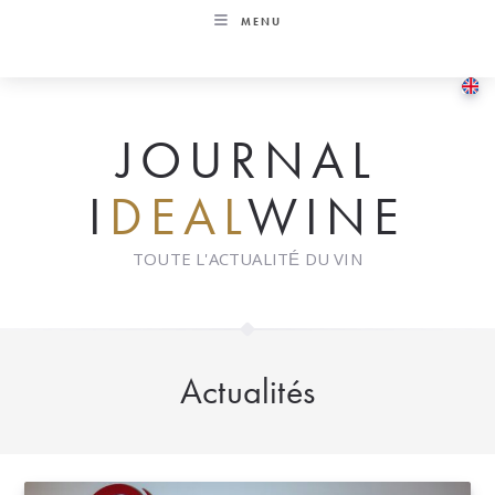
Skip
MENU
to
content
JOURNAL
I
DEAL
WINE
TOUTE L'ACTUALITÉ DU VIN
Actualités