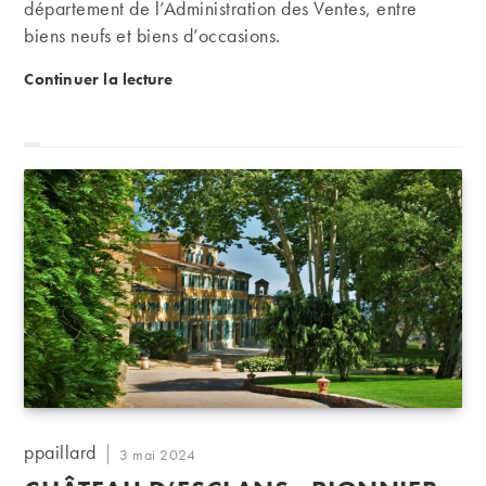
département de l’Administration des Ventes, entre
biens neufs et biens d’occasions.
Nos visages | Qui se cache derrière l’équipe Admin
Continuer la lecture
Auteur/autrice
ppaillard
Publication
3 mai 2024
de
publiée :