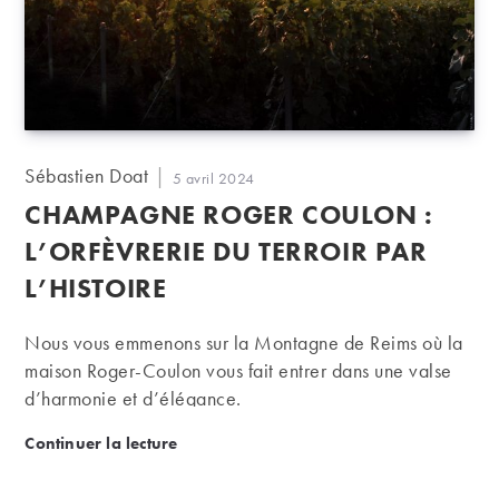
Auteur/autrice
Sébastien Doat
Publication
5 avril 2024
de
publiée :
CHAMPAGNE ROGER COULON :
la
publication :
L’ORFÈVRERIE DU TERROIR PAR
L’HISTOIRE
Nous vous emmenons sur la Montagne de Reims où la
maison Roger-Coulon vous fait entrer dans une valse
d’harmonie et d’élégance.
Champagne Roger Coulon : l’orfèvrerie du terroir par
Continuer la lecture