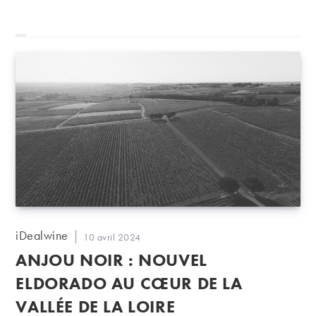
Auteur/autrice
iDealwine
Publication
10 avril 2024
de
publiée :
ANJOU NOIR : NOUVEL
la
publication :
ELDORADO AU CŒUR DE LA
VALLÉE DE LA LOIRE