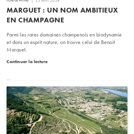
Publication
23 avril 2024
de
publiée :
MARGUET : UN NOM AMBITIEUX
la
publication :
EN CHAMPAGNE
Parmi les rares domaines champenois en biodynamie
et dans un esprit nature, on trouve celui de Benoit
Marguet.
Marguet : un nom ambitieux en Champagne
Continuer la lecture