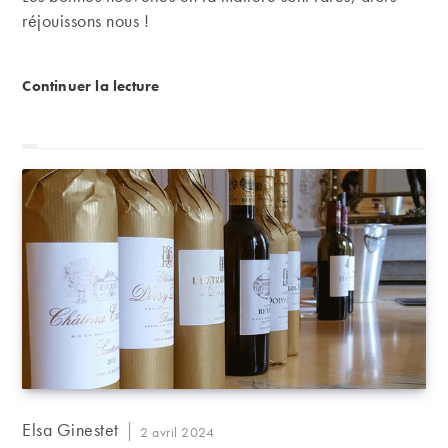
réjouissons nous !
Le vin demeure la boisson alcoolisée préférée des F
Continuer la lecture
Auteur/autrice
Elsa Ginestet
Publication
2 avril 2024
de