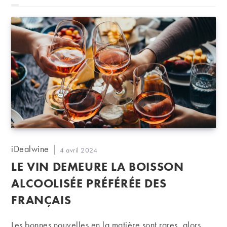
Auteur/autrice
iDealwine
Publication
4 avril 2024
de
publiée :
LE VIN DEMEURE LA BOISSON
la
publication :
ALCOOLISÉE PRÉFÉRÉE DES
FRANÇAIS
Les bonnes nouvelles en la matière sont rares, alors