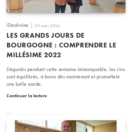
Auteur/autrice
iDealwine
Publication
29 mars 2024
de
publiée :
LES GRANDS JOURS DE
la
publication :
BOURGOGNE : COMPRENDRE LE
MILLÉSIME 2022
Dégustés pendant cette semaine immanquable, les vins
sont équilibrés, à boire dès maintenant et promettent
une belle garde.
Les Grands jours de Bourgogne : comprendre le mi
Continuer la lecture