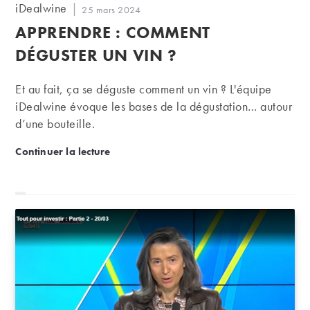
Auteur/autrice
iDealwine
Publication
25 mars 2024
de
publiée :
APPRENDRE : COMMENT
la
publication :
DÉGUSTER UN VIN ?
Et au fait, ça se déguste comment un vin ? L'équipe
iDealwine évoque les bases de la dégustation… autour
d’une bouteille.
Apprendre : comment déguster un vin ?
Continuer la lecture