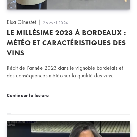
Auteur/autrice
Elsa Ginestet
Publication
26 avril 2024
de
publiée :
LE MILLÉSIME 2023 À BORDEAUX :
la
publication :
MÉTÉO ET CARACTÉRISTIQUES DES
VINS
Récit de l’année 2023 dans le vignoble bordelais et
des conséquences météo sur la qualité des vins.
Le millésime 2023 à Bordeaux : météo et caractérist
Continuer la lecture