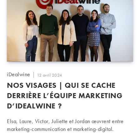
Auteur/autrice
iDealwine
Publication
12 avril 2024
de
publiée :
NOS VISAGES | QUI SE CACHE
la
publication :
DERRIÈRE L’ÉQUIPE MARKETING
D’IDEALWINE ?
Elsa, Laure, Victor, Juliette et Jordan œuvrent entre
marketing-communication et marketing-digital.