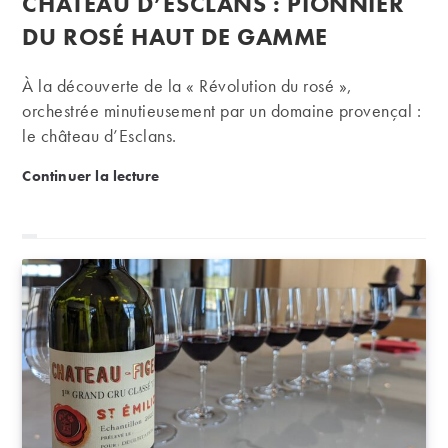
CHÂTEAU D’ESCLANS : PIONNIER
la
publication :
DU ROSÉ HAUT DE GAMME
À la découverte de la « Révolution du rosé »,
orchestrée minutieusement par un domaine provençal :
le château d’Esclans.
Château d’Esclans : pionnier du rosé haut 
Continuer la lecture