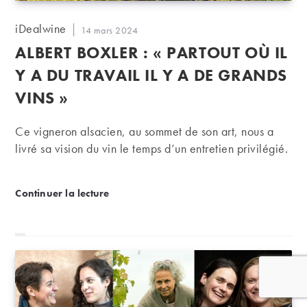
Auteur/autrice
iDealwine
Publication
14 mars 2024
de
publiée :
ALBERT BOXLER : « PARTOUT OÙ IL
la
publication :
Y A DU TRAVAIL IL Y A DE GRANDS
VINS »
Ce vigneron alsacien, au sommet de son art, nous a
livré sa vision du vin le temps d’un entretien privilégié.
Albert Boxler : « Partout où il y a du travail il y a de 
Continuer la lecture