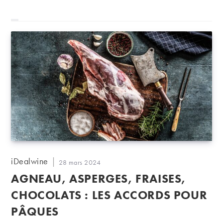
Auteur/autrice
iDealwine
Publication
28 mars 2024
de
publiée :
AGNEAU, ASPERGES, FRAISES,
la
publication :
CHOCOLATS : LES ACCORDS POUR
PÂQUES