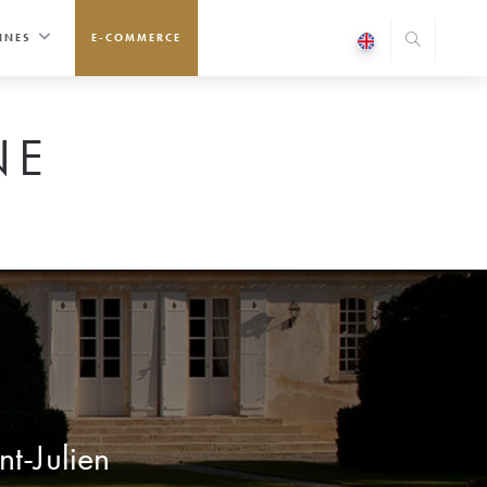
INES
E-COMMERCE
NE
t-Julien