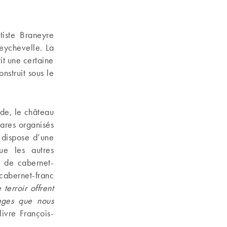
tiste Braneyre
eychevelle. La
it une certaine
nstruit sous le
nde, le château
tares organisés
 dispose d’une
que les autres
e de cabernet-
cabernet-franc
terroir offrent
ages que nous
ivre François-