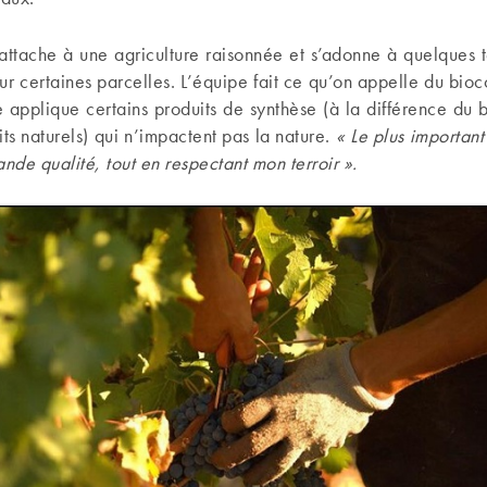
’attache à une agriculture raisonnée et s’adonne à quelques 
sur certaines parcelles. L’équipe fait ce qu’on appelle du bioc
 applique certains produits de synthèse (à la différence du bi
ts naturels) qui n’impactent pas la nature.
« Le plus important
ande qualité, tout en respectant mon terroir ».