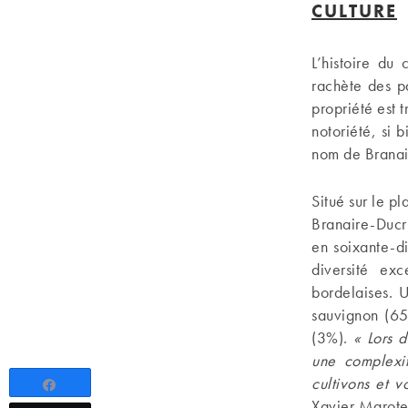
CULTURE
L’histoire du
rachète des p
propriété est 
notoriété, si 
nom de Branair
Situé sur le p
Branaire-Ducru
en soixante-d
diversité exc
bordelaises. 
sauvignon (65
(3%).
« Lors d
une complexi
cultivons et v
Partagez
Xavier Marote