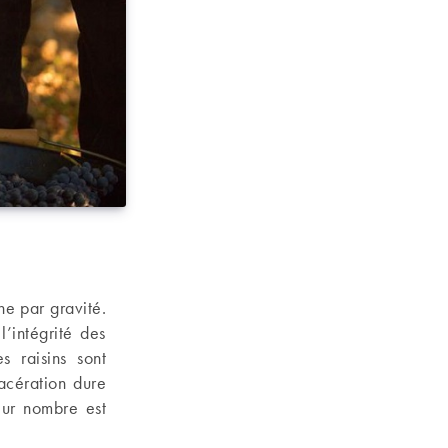
ne par gravité.
’intégrité des
es raisins sont
acération dure
eur nombre est