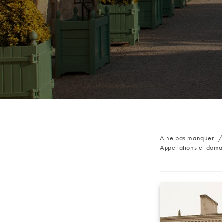
Post
A ne pas manquer
category:
Appellations et dom