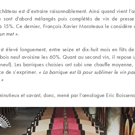
château est d’extraire raisonnablement. Ainsi quand vient l’
e sont d’abord mélangés puis complétés de vin de press
à 15%. Ce dernier, François-Xavier Maroteaux le considèr
’un met »
.
st élevé longuement, entre seize et dix-huit mois en fûts d
bois neuf avoisine les 60%. Quant au second vin, il repose 
euf). Les barriques choisies ont subi une chauffe moyenne, 
ance de s’exprimer.
« La barrique est là pour sublimer le vin pa
 »
inutieux et savant, donc, mené par l’œnologue Eric Boisseno