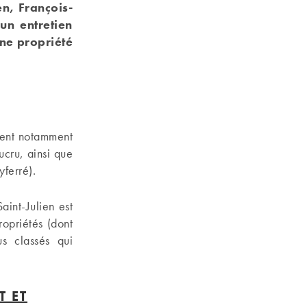
en, François-
un entretien
ne propriété
ègent notamment
cru, ainsi que
yferré).
aint-Julien est
ropriétés (dont
us classés qui
T ET