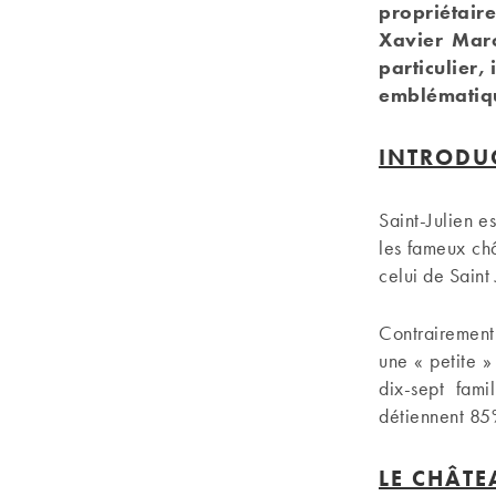
propriétaire
Xavier Maro
particulier,
emblématiqu
INTRODUC
Saint-Julien e
les fameux ch
celui de Saint 
Contrairement 
une « petite »
dix-sept fami
détiennent 85%
LE CHÂTE