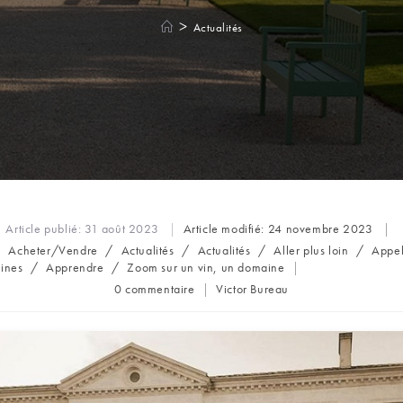
>
Actualités
Article publié:
31 août 2023
Article modifié:
24 novembre 2023
/
Acheter/Vendre
/
Actualités
/
Actualités
/
Aller plus loin
/
Appel
aines
/
Apprendre
/
Zoom sur un vin, un domaine
Commentaires
Auteur/autrice
0 commentaire
Victor Bureau
de
de
la
la
publication :
publication :