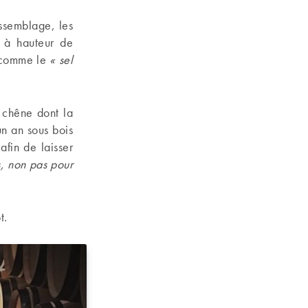
assemblage, les
e à hauteur de
e comme le
« sel
e chêne dont la
un an sous bois
afin de laisser
s, non pas pour
t.