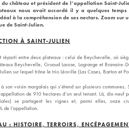
 du château et président de l’appellation Saint-Juli
teaux nous avait accordé il y a quelques temps 
 idéal à la compréhension de ses nectars.
Zoom sur u
e de Saint-Julien.
TION À SAINT-JULIEN
st réparti entre deux plateaux : celui de Beychevelle, où si
âteaux Beychevelle, Gruaud Larose, Lagrange et Branaire-Du
Julien sur lequel trône le trio Léoville (Las Cases, Barton et Po
à son voisin margalais qui s’étend sur plusieurs communes, S
 appellation de 910 hectares d’un seul tenant. Là, dix-neuf p
liales) se partagent les vignes et, parmi elles, onze cr
 de l’appellation.
AU : HISTOIRE, TERROIRS, ENCÉPAGEMEN