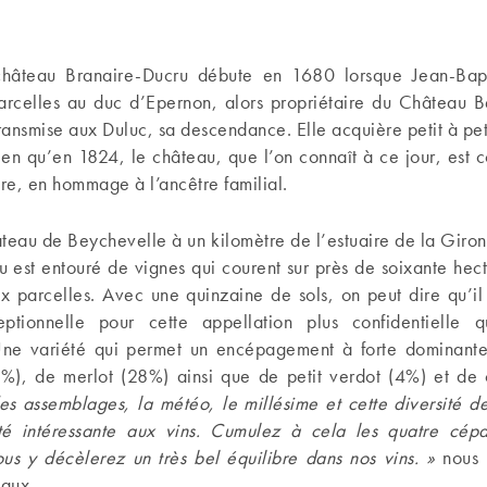
 château Branaire-Ducru débute en 1680 lorsque Jean-Bap
arcelles au duc d’Epernon, alors propriétaire du Château B
transmise aux Duluc, sa descendance. Elle acquière petit à pet
bien qu’en 1824, le château, que l’on connaît à ce jour, est co
e, en hommage à l’ancêtre familial.
lateau de Beychevelle à un kilomètre de l’estuaire de la Giro
 est entouré de vignes qui courent sur près de soixante hec
ix parcelles. Avec une quinzaine de sols, on peut dire qu’il
eptionnelle pour cette appellation plus confidentielle 
Une variété qui permet un encépagement à forte dominant
%), de merlot (28%) ainsi que de petit verdot (4%) et de 
es assemblages, la météo, le millésime et cette diversité de 
té intéressante aux vins. Cumulez à cela les quatre cép
ous y décèlerez un très bel équilibre dans nos vins. »
nous l
aux.