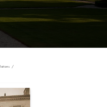
lations
/