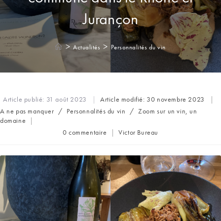
Jurançon
>
>
Actualités
Personnalités du vin
Article publié:
31 août 2023
Article modifié:
30 novembre 2023
Post
A ne pas manquer
/
Personnalités du vin
/
Zoom sur un vin, un
category:
domaine
Commentaires
Auteur/autrice
0 commentaire
Victor Bureau
de
de
la
la
publication :
publication :