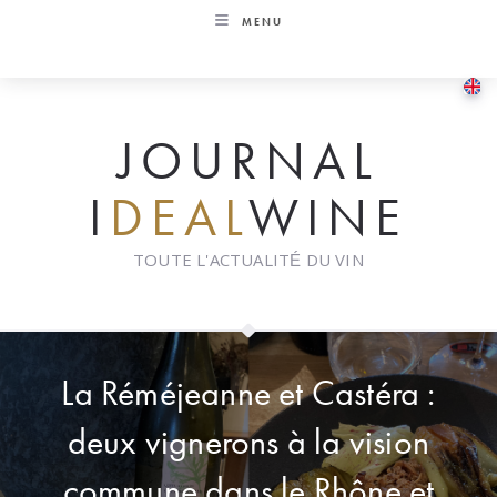
Skip
MENU
to
content
JOURNAL
I
DEAL
WINE
TOUTE L'ACTUALITÉ DU VIN
La Réméjeanne et Castéra :
deux vignerons à la vision
commune dans le Rhône et