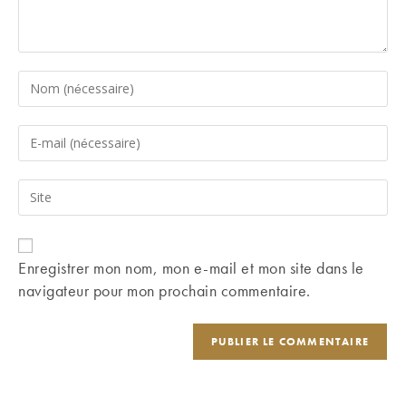
Enter
your
name
Enter
or
your
username
email
Saisir
to
address
l’URL
comment
to
de
comment
votre
Enregistrer mon nom, mon e-mail et mon site dans le
site
navigateur pour mon prochain commentaire.
(facultatif)