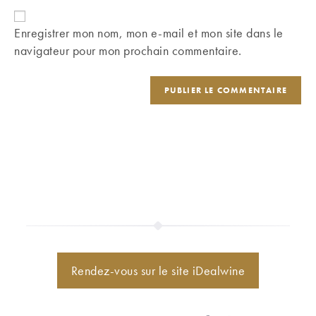
to
de
comment
votre
Enregistrer mon nom, mon e-mail et mon site dans le
site
navigateur pour mon prochain commentaire.
(facultatif)
Rendez-vous sur le site iDealwine