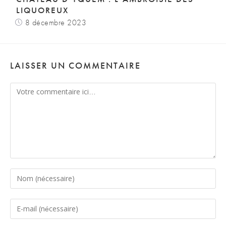
LIQUOREUX
8 décembre 2023
LAISSER UN COMMENTAIRE
Comment
Enter
your
name
Enter
or
your
username