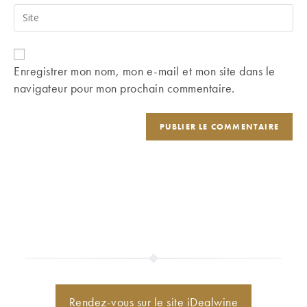
email
Saisir
to
address
l’URL
comment
to
de
comment
votre
Enregistrer mon nom, mon e-mail et mon site dans le
site
navigateur pour mon prochain commentaire.
(facultatif)
Rendez-vous sur le site iDealwine