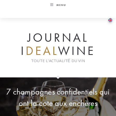
Skip
MENU
to
content
JOURNAL
I
DEAL
WINE
TOUTE L'ACTUALITÉ DU VIN
7 champagnes confidentiels qui
ont la cote aux enchères