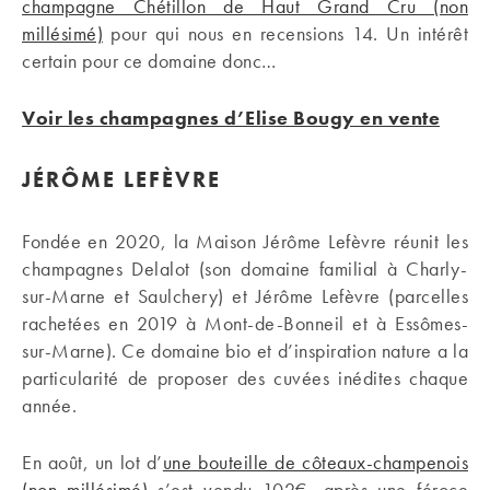
champagne Chétillon de Haut Grand Cru (non
millésimé)
pour qui nous en recensions 14. Un intérêt
certain pour ce domaine donc…
Voir les champagnes d’Elise Bougy en vente
JÉRÔME LEFÈVRE
Fondée en 2020, la Maison Jérôme Lefèvre réunit les
champagnes Delalot (son domaine familial à Charly-
sur-Marne et Saulchery) et Jérôme Lefèvre (parcelles
rachetées en 2019 à Mont-de-Bonneil et à Essômes-
sur-Marne). Ce domaine bio et d’inspiration nature a la
particularité de proposer des cuvées inédites chaque
année.
En août, un lot d’
une bouteille de côteaux-champenois
(non millésimé)
s’est vendu 102€, après une féroce