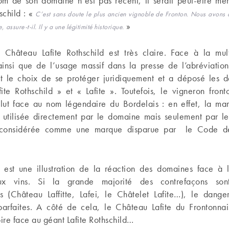
nom de son domaine n’est pas récent, il serait peut-être mê
schild : «
C’est sans doute le plus ancien vignoble de Fronton. Nous avons 
»
 assure-t-il. Il y a une légitimité historique.
 Château Lafite Rothschild est très claire. Face à la mult
ainsi que de l’usage massif dans la presse de l’abréviation 
t le choix de se protéger juridiquement et a déposé les 
te Rothschild » et « Lafite ». Toutefois, le vigneron front
alut face au nom légendaire du Bordelais : en effet, la mar
s utilisée directement par le domaine mais seulement par le
e considérée comme une marque disparue par le Code de
s est une illustration de la réaction des domaines face à l
ux vins. Si la grande majorité des contrefaçons son
s (Château Laffitte, Lafei, le Châtelet Lafite…), le dange
parfaites. A côté de cela, le Château Lafite du Frontonna
re face au géant Lafite Rothschild…