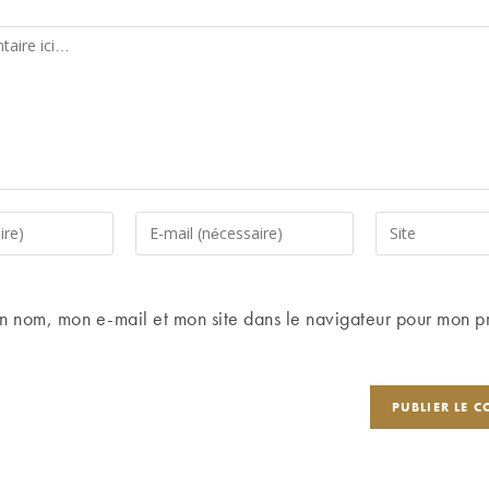
Enter
Saisir
your
l’URL
email
de
address
votre
n nom, mon e-mail et mon site dans le navigateur pour mon p
to
site
comment
(facultatif)