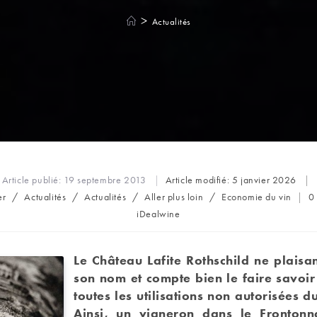
>
Actualités
Article publié:
19 septembre 2013
Article modifié:
5 janvier 2026
C
er
/
Actualités
/
Actualités
/
Aller plus loin
/
Economie du vin
0
d
Auteur/autrice
iDealwine
la
de
pu
la
publication :
Le Château Lafite Rothschild ne plaisa
son nom et compte bien le faire savoir
toutes les utilisations non autorisées d
Ainsi, un vigneron dans le Frontonn