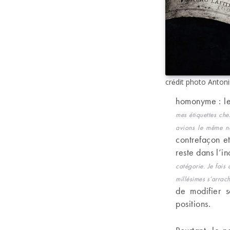
crédit photo Ant
homonyme : le
mes étiquettes ch
avions le même 
contrefaçon e
reste dans l’i
catégorie. Je fais
millésimes s’arrac
de modifier 
positions.