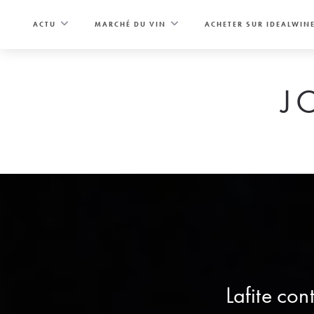
Skip
to
ACTU
MARCHÉ DU VIN
ACHETER SUR IDEALWIN
content
J
Lafite con