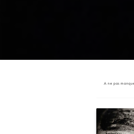
Post
A ne pas manqu
category: