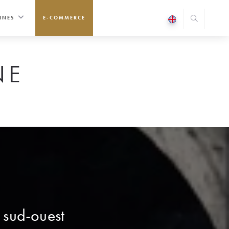
INES
E-COMMERCE
NE
e sud-ouest