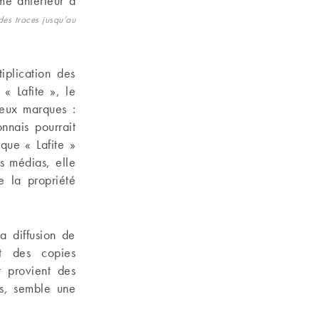
me antérieur à
des traces jusqu’au
iplication des
« Lafite », le
deux marques :
onnais pourrait
que « Lafite »
s médias, elle
 la propriété
a diffusion de
t des copies
r provient des
is, semble une