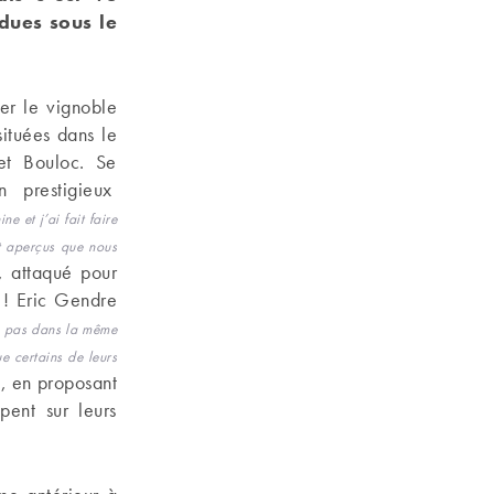
ndues sous le
er le vignoble
ituées dans le
 et Bouloc. Se
n prestigieux
 et j’ai fait faire
nt aperçus que nous
, attaqué pour
 ! Eric Gendre
e pas dans la même
e certains de leurs
n, en proposant
ent sur leurs