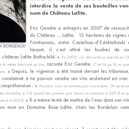
interdire la vente de ses bouteilles ve
nom de Château Lafite.
Eric Gendre a entrepris en 2007 de ressuscit
du Château … Lafite, 15 hectares de vignes s
Frontonnais, entre Castelnau-d’Estrétefonds
onin BORGEAUD
faisant, il s’est attiré les foudres de so
 château Lafite Rothschild. «
En 2009, j’ai décroché un marché en Chine
raconte Éric Gendre
ez le même fabricant qu’eux,
. C’est là qu’ils se so
. » Depuis, le vigneron a été traîné devant les tribunaux
nom
t condamné à ne pouvoir vendre ses vins seulement en vrac
ncompréhension : «
Pourtant, nous ne sommes pas concurrents. On ne box
 des bouteilles à 5 € quand leur premier prix tourne au minimum à 200 € et qu
» Il a même tenté de mettre de l’eau dans son vi
hent à 4 000 €.
son nom en Domaine Rose-Lafite. Mais les Bordelais camp