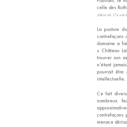
Pourtant, le 
celle des Roth
début de 17e siècle,
La posture du
contrefaçons 
domaine a fai
« Château Lafi
trouver son s
n’étant jamai
pourrait êtr
intellectuelle.
Ce fait diver
nombreux fa
approximative
contrefaçons 
menace dérisoi