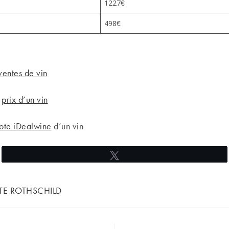
1227€
498€
ventes de vin
e
prix d’un vin
cote iDealwine
d’un vin
Tweetez
ITE ROTHSCHILD