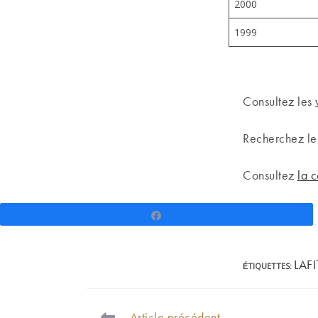
2000
1999
Consultez les
Recherchez l
Consultez
la 
Partagez
LAF
ÉTIQUETTES
:
Article précédent
READ