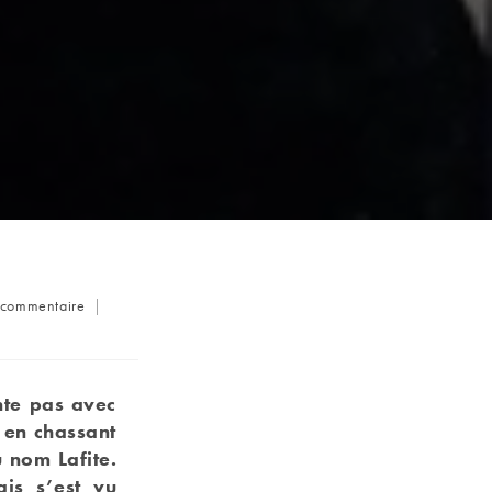
ommentaires
 commentaire
e
blication :
nte pas avec
 en chassant
u nom Lafite.
ais s’est vu