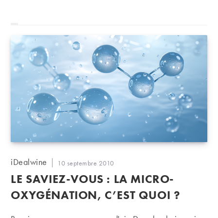
Auteur/autrice
iDealwine
Publication
10 septembre 2010
de
publiée :
LE SAVIEZ-VOUS : LA MICRO-
la
publication :
OXYGÉNATION, C’EST QUOI ?