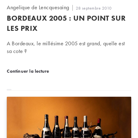
Auteur/autrice
Angelique de Lencquesaing
Publication
28 septembre 2010
de
publiée :
BORDEAUX 2005 : UN POINT SUR
la
publication :
LES PRIX
A Bordeaux, le millésime 2005 est grand, quelle est
sa cote ?
Bordeaux 2005 : un point sur les prix
Continuer la lecture