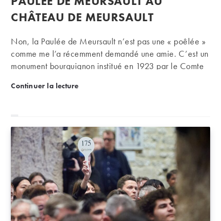
PAULÉE DE MEURSAULT AU
CHÂTEAU DE MEURSAULT
Non, la Paulée de Meursault n’est pas une « poêlée »
comme me l’a récemment demandé une amie. C’est un
monument bourguignon institué en 1923 par le Comte
Jules Lafon ! Chaque lundi suivant le week-end de la
Vécu : la 78° édition de la Paulée de Meursault a
Continuer la lecture
vente de vins des Hospices de Beaune, ce traditionnel
repas de fin de vendange vient ponctuer de manière
grandiose les trois jours de festivités autour de la
fameuse vente aux enchères caritative.