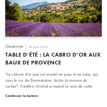
Auteur/autrice
iDealwine
Publication
28 août 2010
de
publiée :
TABLE D’ÉTÉ : LA CABRO D’OR AUX
la
publication :
BAUX DE PROVENCE
"La chèvre d'or que nul mortel ne paie ni ne traie, qui
sous le roc de Baumanière, lèche la mousse du
rocher". Frédéric Mistral a inspiré le nom de cette
belle table située près des Baux-de-Provence, en
Table d’été : La Cabro d’Or aux Baux de Provence
Continuer la lecture
plein coeur des Alpilles.