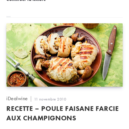
Auteur/autrice
iDealwine
Publication
11 novembre 2010
de
publiée :
RECETTE – POULE FAISANE FARCIE
la
publication :
AUX CHAMPIGNONS