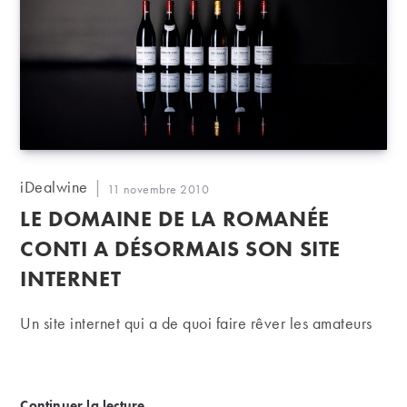
Auteur/autrice
iDealwine
Publication
11 novembre 2010
de
publiée :
LE DOMAINE DE LA ROMANÉE
la
publication :
CONTI A DÉSORMAIS SON SITE
INTERNET
Un site internet qui a de quoi faire rêver les amateurs
Le Domaine de la Romanée Conti a désormais son si
Continuer la lecture