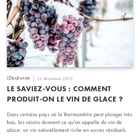
Auteur/autrice
iDealwine
Publication
23 décembre 2010
de
publiée :
LE SAVIEZ-VOUS : COMMENT
la
publication :
PRODUIT-ON LE VIN DE GLACE ?
Dans certains pays où le thermomètre peut plonger très
bas, les raisins donnent ce qu'on appelle du vin de
glace, un vin naturellement riche en sucres résiduels
puisque concentré par des vendanges très tardives