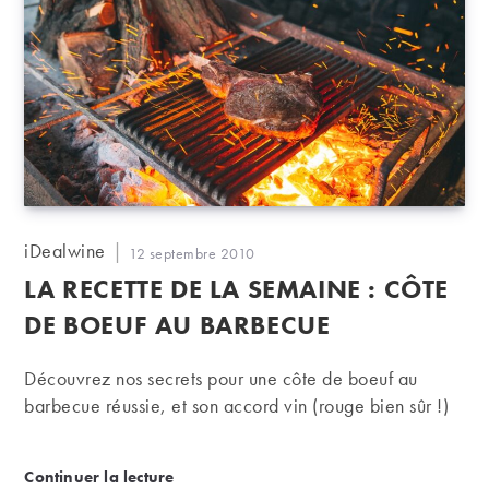
Auteur/autrice
iDealwine
Publication
12 septembre 2010
de
publiée :
LA RECETTE DE LA SEMAINE : CÔTE
la
publication :
DE BOEUF AU BARBECUE
Découvrez nos secrets pour une côte de boeuf au
barbecue réussie, et son accord vin (rouge bien sûr !)
La recette de la semaine : Côte de boeuf au barbec
Continuer la lecture