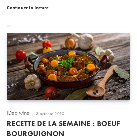
La macération carbonique, c’est quoi ?
Continuer la lecture
Auteur/autrice
iDealwine
Publication
3 octobre 2010
de
publiée :
RECETTE DE LA SEMAINE : BOEUF
la
publication :
BOURGUIGNON