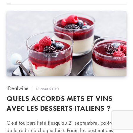
Auteur/autrice
iDealwine
Publication
13 août 2010
de
publiée :
QUELS ACCORDS METS ET VINS
la
publication :
AVEC LES DESSERTS ITALIENS ?
C'est toujours l'été (jusqu'au 21 septembre, ça évitera
de le redire à chaque fois). Parmi les destinations