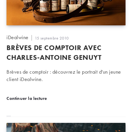
Auteur/autrice
iDealwine
Publication
15 septembre 2010
de
publiée :
BRÈVES DE COMPTOIR AVEC
la
publication :
CHARLES-ANTOINE GENUYT
Brèves de comptoir : découvrez le portrait d'un jeune
client iDealwine.
BRÈVES DE COMPTOIR avec Charles-Antoine Gen
Continuer la lecture