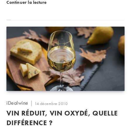
Le saviez-vous : comment produit-on le vin de glace
Continuer la lecture
(entre début décembre et fin février).
Auteur/autrice
iDealwine
Publication
14 décembre 2010
de
publiée :
VIN RÉDUIT, VIN OXYDÉ, QUELLE
la
publication :
DIFFÉRENCE ?