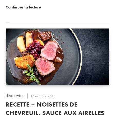
Ces belges propriétaires de vignes en France
Continuer la lecture
Auteur/autrice
iDealwine
Publication
17 octobre 2010
de
publiée :
RECETTE – NOISETTES DE
la
publication :
CHEVREUIL, SAUCE AUX AIRELLES