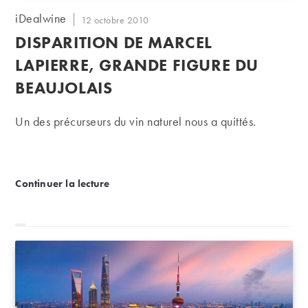
Auteur/autrice
iDealwine
Publication
12 octobre 2010
de
publiée :
DISPARITION DE MARCEL
la
publication :
LAPIERRE, GRANDE FIGURE DU
BEAUJOLAIS
Un des précurseurs du vin naturel nous a quittés.
Disparition de Marcel Lapierre, grande figure du Be
Continuer la lecture