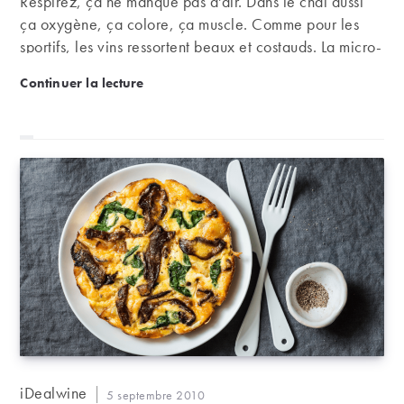
Respirez, ça ne manque pas d'air. Dans le chai aussi
ça oxygène, ça colore, ça muscle. Comme pour les
sportifs, les vins ressortent beaux et costauds. La micro-
oxygénation, ça transpire de simplicité.
Le saviez-vous : la micro-oxygénation, c’est quoi ?
Continuer la lecture
Auteur/autrice
iDealwine
Publication
5 septembre 2010