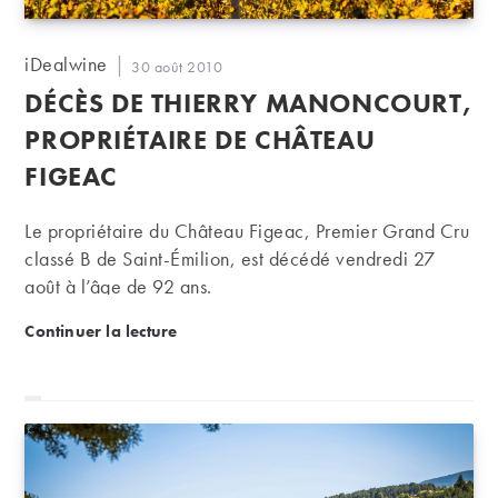
Auteur/autrice
iDealwine
Publication
30 août 2010
de
publiée :
DÉCÈS DE THIERRY MANONCOURT,
la
publication :
PROPRIÉTAIRE DE CHÂTEAU
FIGEAC
Le propriétaire du Château Figeac, Premier Grand Cru
classé B de Saint-Émilion, est décédé vendredi 27
août à l’âge de 92 ans.
Décès de Thierry Manoncourt, propriétaire de chât
Continuer la lecture