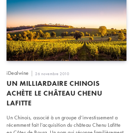
Auteur/autrice
iDealwine
Publication
26 novembre 2010
de
publiée :
UN MILLIARDAIRE CHINOIS
la
publication :
ACHÈTE LE CHÂTEAU CHENU
LAFITTE
Un Chinois, associé à un groupe d’investissement a
récemment fait l’acquisition du château Chenu Lafitte
en Côtes de Bourg. Un nom qui résonne familièrement