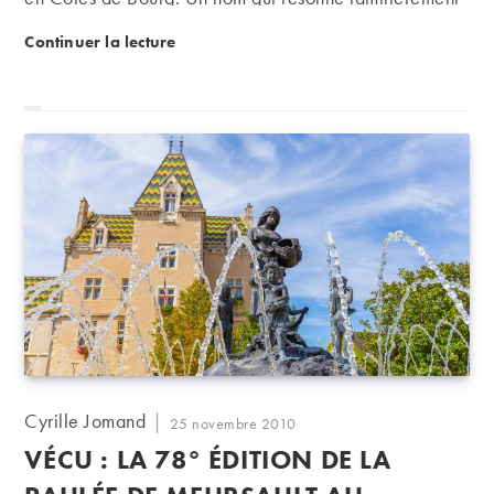
aux oreilles des amateurs de l’ex Empire du Milieu...
Un milliardaire chinois achète le château Chenu Lafi
Continuer la lecture
Auteur/autrice
Cyrille Jomand
Publication
25 novembre 2010
de
publiée :
VÉCU : LA 78° ÉDITION DE LA
la
publication :