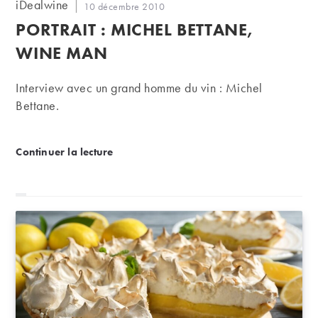
Auteur/autrice
iDealwine
Publication
10 décembre 2010
de
publiée :
PORTRAIT : MICHEL BETTANE,
la
publication :
WINE MAN
Interview avec un grand homme du vin : Michel
Bettane.
Portrait : Michel Bettane, Wine Man
Continuer la lecture