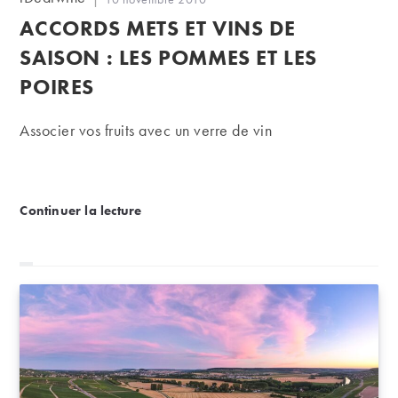
de
publiée :
ACCORDS METS ET VINS DE
la
publication :
SAISON : LES POMMES ET LES
POIRES
Associer vos fruits avec un verre de vin
Accords mets et vins de saison : les pommes et les p
Continuer la lecture