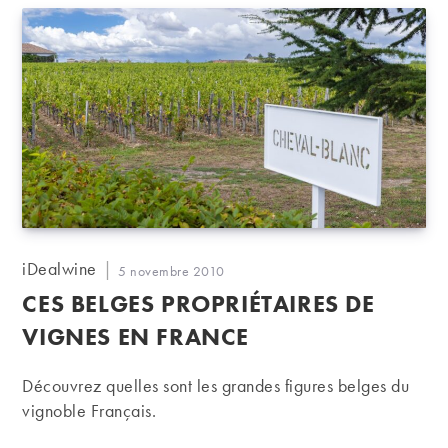
Auteur/autrice
iDealwine
Publication
5 novembre 2010
de
publiée :
CES BELGES PROPRIÉTAIRES DE
la
publication :
VIGNES EN FRANCE
Découvrez quelles sont les grandes figures belges du
vignoble Français.