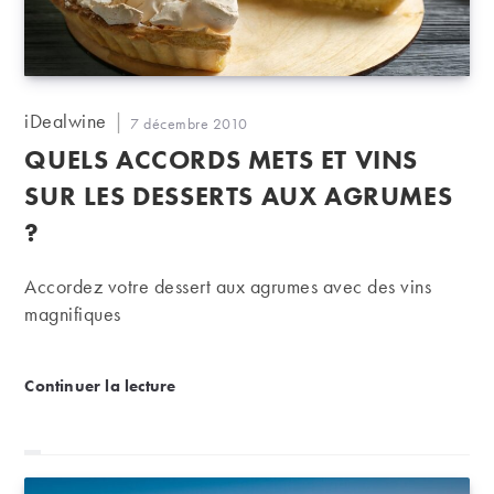
Auteur/autrice
iDealwine
Publication
7 décembre 2010
de
publiée :
QUELS ACCORDS METS ET VINS
la
publication :
SUR LES DESSERTS AUX AGRUMES
?
Accordez votre dessert aux agrumes avec des vins
magnifiques
Quels accords mets et vins sur les desserts aux agr
Continuer la lecture