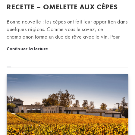
de
publiée :
RECETTE – OMELETTE AUX CÈPES
la
publication :
Bonne nouvelle : les cèpes ont fait leur apparition dans
quelques régions. Comme vous le savez, ce
champignon forme un duo de rêve avec le vin. Pour
cette recette, le choix d’accord mets-vins est vaste,
Recette – Omelette aux cèpes
Continuer la lecture
mais classiquement, un joli Bordeaux fera parfaitement
l’affaire.