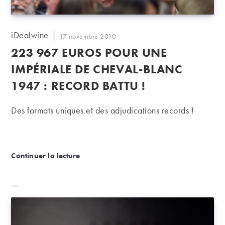
Auteur/autrice
iDealwine
Publication
17 novembre 2010
de
publiée :
223 967 EUROS POUR UNE
la
publication :
IMPÉRIALE DE CHEVAL-BLANC
1947 : RECORD BATTU !
Des formats uniques et des adjudications records !
223 967 euros pour une impériale de Cheval-Blanc 
Continuer la lecture