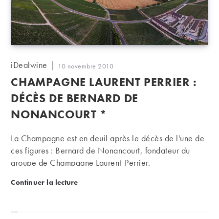
Auteur/autrice
iDealwine
Publication
10 novembre 2010
de
publiée :
CHAMPAGNE LAURENT PERRIER :
la
publication :
DÉCÈS DE BERNARD DE
NONANCOURT *
La Champagne est en deuil après le décès de l'une de
ces figures : Bernard de Nonancourt, fondateur du
groupe de Champagne Laurent-Perrier.
Champagne Laurent Perrier : décès de Bernard de
Continuer la lecture