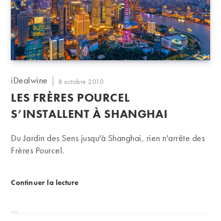
Auteur/autrice
iDealwine
Publication
8 octobre 2010
de
publiée :
LES FRÈRES POURCEL
la
publication :
S’INSTALLENT À SHANGHAI
Du Jardin des Sens jusqu'à Shanghai, rien n'arrête des
Frères Pourcel.
Les frères Pourcel s’installent à Shanghai
Continuer la lecture