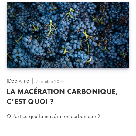
Auteur/autrice
iDealwine
Publication
7 octobre 2010
de
publiée :
LA MACÉRATION CARBONIQUE,
la
publication :
C’EST QUOI ?
Qu'est ce que la macération carbonique ?