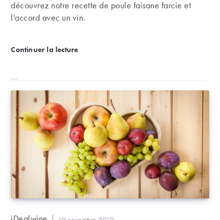
découvrez notre recette de poule faisane farcie et
l'accord avec un vin.
Recette – Poule faisane farcie aux champignons
Continuer la lecture
Auteur/autrice
iDealwine
Publication
10 novembre 2010