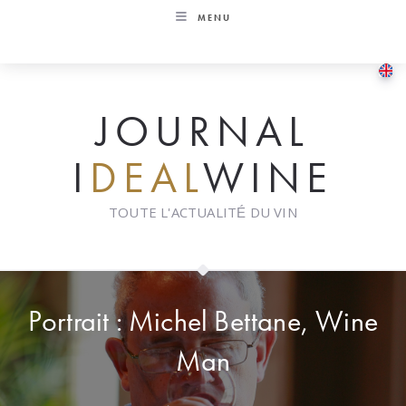
Skip
MENU
to
content
JOURNAL
I
DEAL
WINE
TOUTE L'ACTUALITÉ DU VIN
Portrait : Michel Bettane, Wine
Man