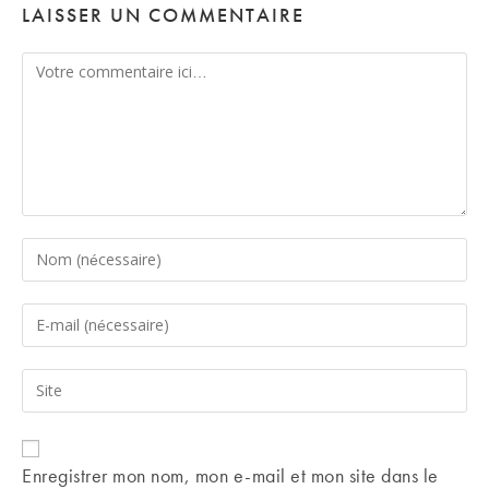
LAISSER UN COMMENTAIRE
Comment
Enter
your
name
Enter
or
your
username
email
Saisir
to
address
l’URL
comment
to
de
comment
votre
Enregistrer mon nom, mon e-mail et mon site dans le