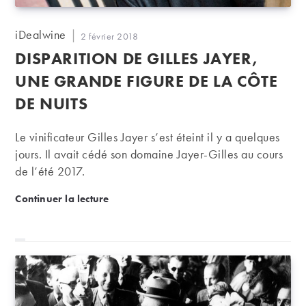
Auteur/autrice
iDealwine
Publication
2 février 2018
de
publiée :
DISPARITION DE GILLES JAYER,
la
publication :
UNE GRANDE FIGURE DE LA CÔTE
DE NUITS
Le vinificateur Gilles Jayer s’est éteint il y a quelques
jours. Il avait cédé son domaine Jayer-Gilles au cours
de l’été 2017.
Disparition de Gilles Jayer, une grande figure de la
Continuer la lecture