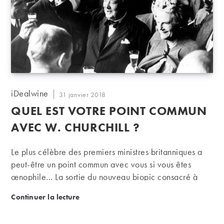
Auteur/autrice
iDealwine
Publication
31 janvier 2018
de
publiée :
QUEL EST VOTRE POINT COMMUN
la
publication :
AVEC W. CHURCHILL ?
Le plus célèbre des premiers ministres britanniques a
peut-être un point commun avec vous si vous êtes
œnophile… La sortie du nouveau biopic consacré à
Winston Churchill, Les heures sombres, de Joe Wright
Quel est votre point commun avec W. Churchill ?
Continuer la lecture
avec Gary Oldman et Kristin Scott Thomas ne vous a
probablement pas échappé. Au passage, on vous le