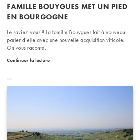
publication :
FAMILLE BOUYGUES MET UN PIED
EN BOURGOGNE
Le saviez-vous ? La famille Bouygues fait à nouveau
parler d’elle avec une nouvelle acquisition viticole.
On vous raconte.
Domaine Rebourseau : la famille Bouygues met un 
Continuer la lecture