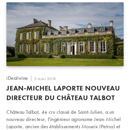
Auteur/autrice
iDealwine
Publication
5 mars 2018
de
publiée :
JEAN-MICHEL LAPORTE NOUVEAU
la
publication :
DIRECTEUR DU CHÂTEAU TALBOT
Château Talbot, 4e cru classé de Saint-Julien, a un
nouveau directeur, l'ingénieur agronome Jean-Michel
Laporte, ancien des établissements Moueix (Petrus) et