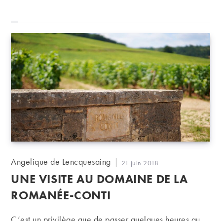
Auteur/autrice
Angelique de Lencquesaing
Publication
21 juin 2018
de
publiée :
UNE VISITE AU DOMAINE DE LA
la
publication :
ROMANÉE-CONTI
C’est un privilège que de passer quelques heures au