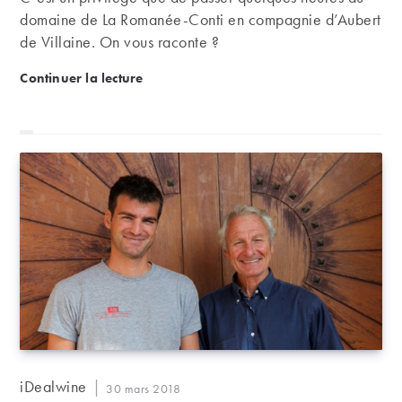
domaine de La Romanée-Conti en compagnie d’Aubert
de Villaine. On vous raconte ?
Une visite au domaine de La Romanée-Conti
Continuer la lecture
Auteur/autrice
iDealwine
Publication
30 mars 2018
de