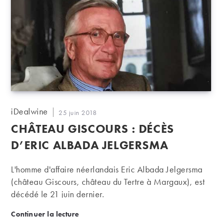
Auteur/autrice
iDealwine
Publication
25 juin 2018
de
publiée :
CHÂTEAU GISCOURS : DÉCÈS
la
publication :
D’ERIC ALBADA JELGERSMA
L'homme d'affaire néerlandais Eric Albada Jelgersma
(château Giscours, château du Tertre à Margaux), est
décédé le 21 juin dernier.
Château Giscours : décès d’Eric Albada Jelgersma
Continuer la lecture