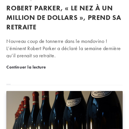
de
publiée :
ROBERT PARKER, « LE NEZ À UN
la
publication :
MILLION DE DOLLARS », PREND SA
RETRAITE
Nouveau coup de tonnerre dans le mondovino !
L’éminent Robert Parker a déclaré la semaine dernière
qu’il prenait sa retraite.
Robert Parker, « le nez à un million de dollars », pre
Continuer la lecture