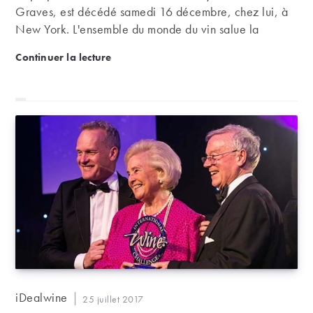
Graves, est décédé samedi 16 décembre, chez lui, à
New York. L'ensemble du monde du vin salue la
mémoire de cet homme d'affaire qui était PDG de la
Disparition de Robert G. Wilmers, propriétaire du C
Continuer la lecture
banque américaine "M&T Bank", mais aussi grand
œnophile et amateur d'art, soutenant par mécénat de
nombreuses institutions culturelles françaises et
américaines.
Auteur/autrice
iDealwine
Publication
25 juillet 2017
de