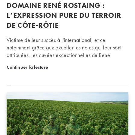
publiée :
DOMAINE RENÉ ROSTAING :
la
publication :
L’EXPRESSION PURE DU TERROIR
DE CÔTE-RÔTIE
Victime de leur succès à l'international, et ce
notamment grâce aux excellentes notes qui leur sont
attribuées, les cuvées exceptionnelles de René
Rostaing constituent des perles rares quasi-introuvables
Domaine René Rostaing : l’expression pure du terro
Continuer la lecture
en France. En effet, issus de ses huit hectares localisés
sur les plus beaux terroirs du nord de la vallée du
Rhône, les vins produits en appellation Côte-Rôtie et
Condrieu reflètent par leur finesse, leur structure et
leur élégance, tout le savoir-faire remarquable du
vigneron. Nous, on en est carrément fan ! Pour ce
vigneron passionné et talentueux, tout commence en
1971, lorsqu'il décide de…