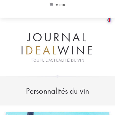
Skip
MENU
to
content
JOURNAL
I
DEAL
WINE
TOUTE L'ACTUALITÉ DU VIN
Personnalités du vin