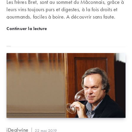
Les frères Bret, sont au sommet du Mâconnais, grâce à
leurs vins toujours purs et digestes, à la fois droits et
gourmands, faciles à boire. A découvrir sans faute.
Domaine de la Soufrandière/Bret Brothers, la bel
Continuer la lecture
Auteur/autrice
iDealwine
Publication
22 mai 2019