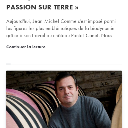
PASSION SUR TERRE »
Aujourd'hui, Jean-Michel Comme s'est imposé parmi
les figures les plus emblématiques de la biodynamie
grâce à son travail au château Pontet-Canet. Nous
avions quelques questions à lui poser sur son histoire
Jean-Michel Comme (Pontet-Canet) : « la vigne est m
Continuer la lecture
avec la biodynamie et il a eu la gentillesse de nous y
répondre, avec beaucoup de pédagogie.