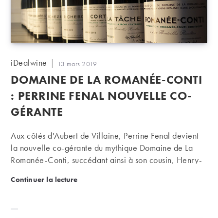
Auteur/autrice
iDealwine
Publication
13 mars 2019
de
publiée :
DOMAINE DE LA ROMANÉE-CONTI
la
publication :
: PERRINE FENAL NOUVELLE CO-
GÉRANTE
Aux côtés d'Aubert de Villaine, Perrine Fenal devient
la nouvelle co-gérante du mythique Domaine de La
Romanée-Conti, succédant ainsi à son cousin, Henry-
Frédéric Roch, décédé en novembre dernier.
Domaine de la Romanée-Conti : Perrine Fenal nouv
Continuer la lecture