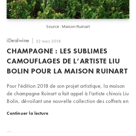
Source : Maison Ruinart
Auteur/autrice
iDealwine
Publication
22 mars 2018
de
publiée :
CHAMPAGNE : LES SUBLIMES
la
publication :
CAMOUFLAGES DE L’ARTISTE LIU
BOLIN POUR LA MAISON RUINART
Pour l'édition 2018 de son projet artistique, la maison
de champagne Ruinart a fait appel à l'artiste chinois Liu
Bolin, dévoilant une nouvelle collection des coffrets en
série limitée de son emblématique blanc de blancs. A
Champagne : les sublimes camouflages de l’artiste L
Continuer la lecture
la clé une somptueuse série photographique qui
reprend les codes et l'art du camouflage de l'artiste.