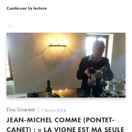
de La Conseillante, qui vient succéder à Jean-Pierre
Jean-Michel Laporte nouveau directeur du Château 
Continuer la lecture
Marty.
Auteur/autrice
Elsa Ginestet
Publication
7 février 2018
de
publiée :
JEAN-MICHEL COMME (PONTET-
la
publication :
CANET) : « LA VIGNE EST MA SEULE