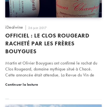
Auteur/autrice
iDealwine
Publication
26 juin 2017
de
publiée :
OFFICIEL : LE CLOS ROUGEARD
la
publication :
RACHETÉ PAR LES FRÈRES
BOUYGUES
Martin et Olivier Bouygues ont confirmé le rachat du
Clos Rougeard, domaine mythique situé à Chacé.
Cette annoncée était attendue, La Revue du Vin de
France ayant fait état de négociations avancées dès
Officiel : le Clos Rougeard racheté par les frères B
Continuer la lecture
janvier dernier. C'est une page de l'histoire du
vignoble français qui se tourne. Des vignes qui n'ont
jamais connu d'intrants Le Clos Rougeard est un
domaine de 11 hectares situés à Chacé à quelques