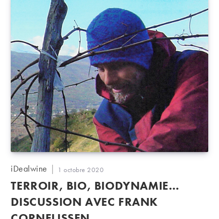
Auteur/autrice
iDealwine
Publication
1 octobre 2020
de
publiée :
TERROIR, BIO, BIODYNAMIE…
la
publication :
DISCUSSION AVEC FRANK
CORNELISSEN