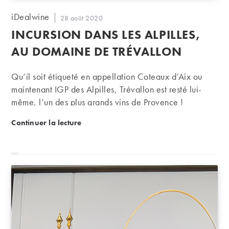
Auteur/autrice
iDealwine
Publication
28 août 2020
de
publiée :
INCURSION DANS LES ALPILLES,
la
publication :
AU DOMAINE DE TRÉVALLON
Qu’il soit étiqueté en appellation Coteaux d’Aix ou
maintenant IGP des Alpilles, Trévallon est resté lui-
même, l’un des plus grands vins de Provence !
Incursion dans les Alpilles, au domaine de Trévallo
Continuer la lecture