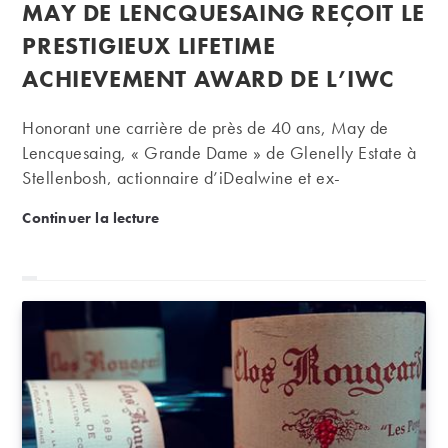
publiée :
MAY DE LENCQUESAING REÇOIT LE
la
publication :
PRESTIGIEUX LIFETIME
ACHIEVEMENT AWARD DE L’IWC
Honorant une carrière de près de 40 ans, May de
Lencquesaing, « Grande Dame » de Glenelly Estate à
Stellenbosh, actionnaire d’iDealwine et ex-
propriétaire de Pichon Longueville Comtesse de
May de Lencquesaing reçoit le prestigieux Lifetim
Continuer la lecture
Lalande, a reçu le prestigieux Lifetime Achievement
Award de l’International Wine Challenge (IWC) à
Londres.