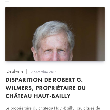
recommande ! Et devinez que répond le personnage
principal à la question « Qu’allez-vous faire Monsieur
le Premier ministre ? », après avoir été nommé Premier
ministre ?! -> « Boire un verre de Pol Roger. »
évidemment !!! Et ce n'est…
Auteur/autrice
iDealwine
Publication
19 décembre 2017
de
publiée :
DISPARITION DE ROBERT G.
la
publication :
WILMERS, PROPRIÉTAIRE DU
CHÂTEAU HAUT-BAILLY
Le propriétaire du château Haut-Bailly, cru classé de