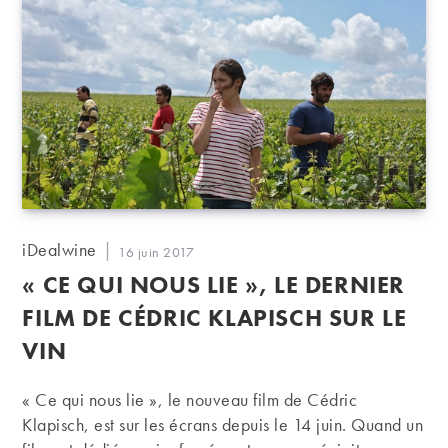
kilomètres de Saumur. Sa renommée s'est construite
grâce au formidable travail des frères Foucault : Jean-
Louis (dit "Charly) et Bernard (dit "Nady"), 8ème
génération de vignerons…
Auteur/autrice
iDealwine
Publication
16 juin 2017
de
publiée :
« CE QUI NOUS LIE », LE DERNIER
la
publication :
FILM DE CÉDRIC KLAPISCH SUR LE
VIN
« Ce qui nous lie », le nouveau film de Cédric
Klapisch, est sur les écrans depuis le 14 juin. Quand un