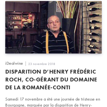
Auteur/autrice
iDealwine
Publication
23 novembre 2018
de
publiée :
DISPARITION D’HENRY FRÉDÉRIC
la
publication :
ROCH, CO-GÉRANT DU DOMAINE
DE LA ROMANÉE-CONTI
Samedi 17 novembre a été une journée de tristesse en
Bourgogne, marquée par la disparition de Henry-