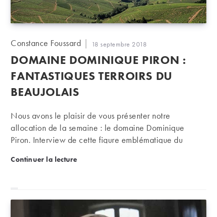
Auteur/autrice
Constance Foussard
Publication
18 septembre 2018
de
publiée :
DOMAINE DOMINIQUE PIRON :
la
publication :
FANTASTIQUES TERROIRS DU
BEAUJOLAIS
Nous avons le plaisir de vous présenter notre
allocation de la semaine : le domaine Dominique
Piron. Interview de cette figure emblématique du
Beaujolais.
Domaine Dominique Piron : fantastiques terroirs du 
Continuer la lecture