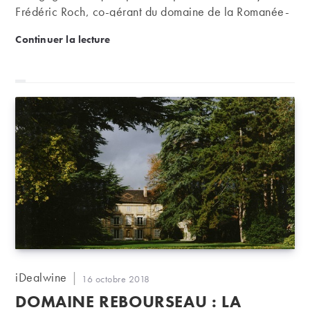
Frédéric Roch, co-gérant du domaine de la Romanée-
Conti.
Disparition d’Henry Frédéric Roch, co-gérant du d
Continuer la lecture
Auteur/autrice
iDealwine
Publication
16 octobre 2018
de
publiée :
DOMAINE REBOURSEAU : LA
la