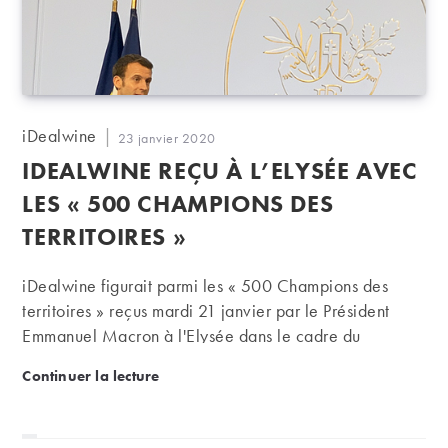
Auteur/autrice
iDealwine
Publication
23 janvier 2020
de
publiée :
IDEALWINE REÇU À L’ELYSÉE AVEC
la
publication :
LES « 500 CHAMPIONS DES
TERRITOIRES »
iDealwine figurait parmi les « 500 Champions des
territoires » reçus mardi 21 janvier par le Président
Emmanuel Macron à l'Elysée dans le cadre du
lancement du Plan Nation ETI.
iDealwine reçu à l’Elysée avec les « 500 champions 
Continuer la lecture