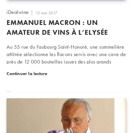
Auteur/autrice
iDealwine
Publication
10 mai 2017
de
publiée :
EMMANUEL MACRON : UN
la
publication :
AMATEUR DE VINS À L’ELYSÉE
Au 55 rue du Faubourg Saint-Honoré, une sommelière
attitrée sélectionne les flacons servis avec une cave de
près de 12 000 bouteilles issues des plus grands
domaines français. Pourtant de Jacques Chirac à
Emmanuel Macron : un amateur de vins à l’Elysée
Continuer la lecture
François Hollande en passant par Nicolas Sarkozy,
aucun président ne daignait vraiment s'y intéresser.
Emmanuel Macron, qui n'a jamais caché son amour
pour la dive bouteille, pourrait faire exception.
L'occasion pour le vin français d'être enfin soutenu et
non plus combattu ? « S'ils pouvaient avoir un avis sur
les menus, jamais je ne les ai vus intervenir dans le
choix…