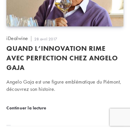
Auteur/autrice
iDealwine
Publication
28 avril 2017
de
publiée :
QUAND L’INNOVATION RIME
la
publication :
AVEC PERFECTION CHEZ ANGELO
GAJA
Angelo Gaja est une figure emblématique du Piémont,
découvrez son histoire.
Quand l’innovation rime avec perfection chez Ang
Continuer la lecture