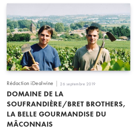
Auteur/autrice
Rédaction iDealwine
Publication
26 septembre 2019
de
publiée :
DOMAINE DE LA
la
publication :
SOUFRANDIÈRE/BRET BROTHERS,
LA BELLE GOURMANDISE DU
MÂCONNAIS