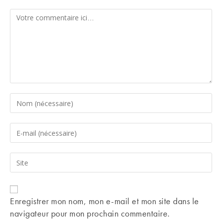
Comment
Enter
your
name
Enter
or
your
username
email
Saisir
to
address
l’URL
comment
to
de
comment
votre
Enregistrer mon nom, mon e-mail et mon site dans le
site
navigateur pour mon prochain commentaire.
(facultatif)