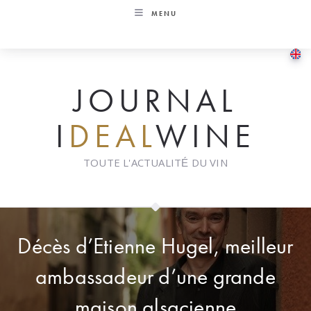
Skip
MENU
to
content
JOURNAL
I
DEAL
WINE
TOUTE L'ACTUALITÉ DU VIN
Décès d’Etienne Hugel, meilleur
ambassadeur d’une grande
maison alsacienne