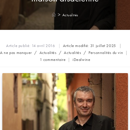
>
Actualités
Article publié:
14 avril 2016
Article modifié:
31 juillet 2025
Post
A ne pas manquer
/
Actualités
/
Actualités
/
Personnalités du vin
category:
Commentaires
Auteur/autrice
1 commentaire
iDealwine
de
de
la
la
publication :
publication :