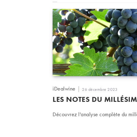
Auteur/autrice
iDealwine
Publication
26 décembre 2023
de
publiée :
LES NOTES DU MILLÉSIM
la
publication :
Découvrez l'analyse complète du mill