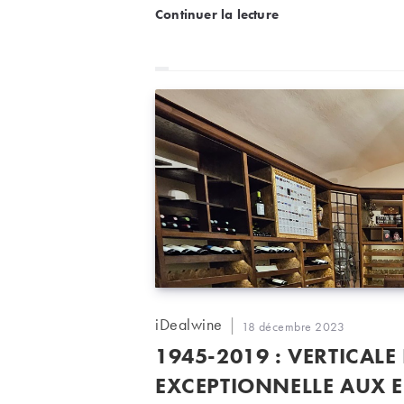
Les notes du millésime 
Continuer la lecture
Auteur/autrice
iDealwine
Publication
18 décembre 2023
de
publiée :
1945-2019 : VERTICAL
la
publication :
EXCEPTIONNELLE AUX 