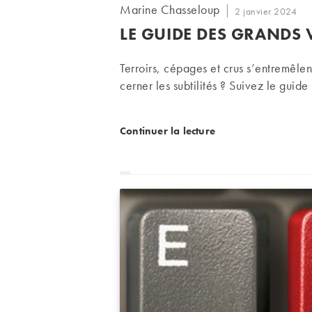
Auteur/autrice
Marine Chasseloup
Publication
2 janvier 2024
de
publiée :
LE GUIDE DES GRANDS 
la
publication :
Terroirs, cépages et crus s’entremêl
cerner les subtilités ? Suivez le guide 
Le guide des grands vins
Continuer la lecture