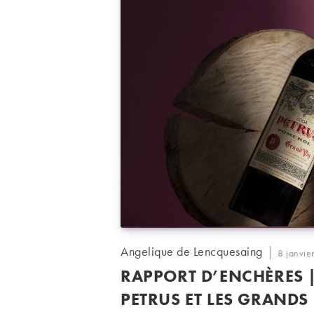
Auteur/autrice
Angelique de Lencquesaing
Publicati
8 janvie
de
publiée :
RAPPORT D’ENCHÈRES 
la
publication :
PETRUS ET LES GRAND