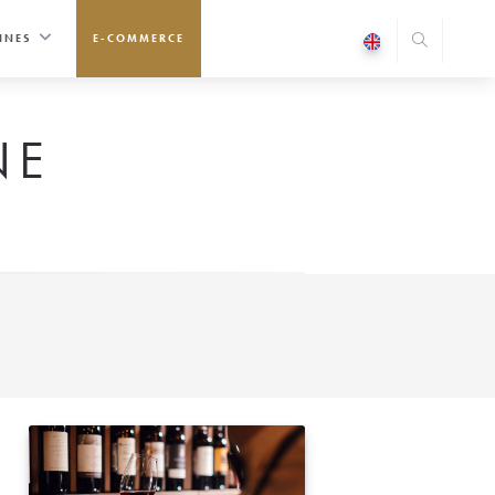
INES
E-COMMERCE
NE