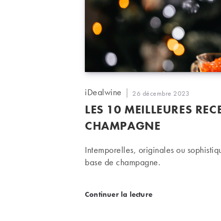
Auteur/autrice
iDealwine
Publication
26 décembre 2023
de
publiée :
LES 10 MEILLEURES REC
la
publication :
CHAMPAGNE
Intemporelles, originales ou sophisti
base de champagne.
Les 10 meilleures recett
Continuer la lecture