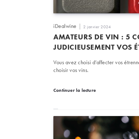
Auteur/autrice
iDealwine
Publication
2 janvier 2024
de
publiée :
AMATEURS DE VIN : 5 
la
publication :
JUDICIEUSEMENT VOS 
Vous avez choisi d’affecter vos étrenn
choisir vos vins.
Amateurs de vin : 5 cons
Continuer la lecture