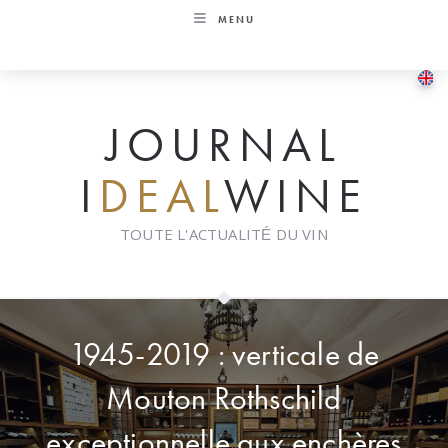
Skip
MENU
to
content
JOURNAL
I
DEAL
WINE
TOUTE L'ACTUALITÉ DU VIN
1945-2019 : verticale de
Mouton Rothschild
exceptionnelle aux enchères