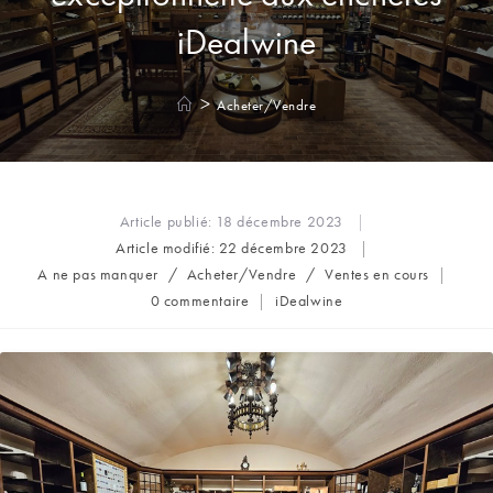
iDealwine
>
Acheter/Vendre
Article publié:
18 décembre 2023
Article modifié:
22 décembre 2023
Post
A ne pas manquer
/
Acheter/Vendre
/
Ventes en cours
category:
Commentaires
Auteur/autrice
0 commentaire
iDealwine
de
de
la
la
publication :
publication :