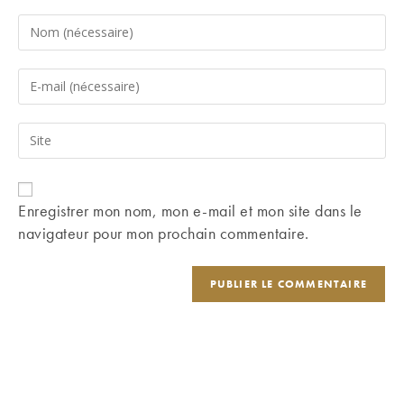
Enter
your
name
Enter
or
your
username
email
Saisir
to
address
l’URL
comment
to
de
comment
votre
Enregistrer mon nom, mon e-mail et mon site dans le
site
navigateur pour mon prochain commentaire.
(facultatif)