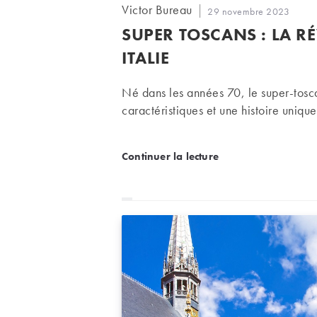
Auteur/autrice
Victor Bureau
Publication
29 novembre 2023
de
publiée :
SUPER TOSCANS : LA R
la
publication :
ITALIE
Né dans les années 70, le super-tos
caractéristiques et une histoire unique
Super toscans : la révolut
Continuer la lecture