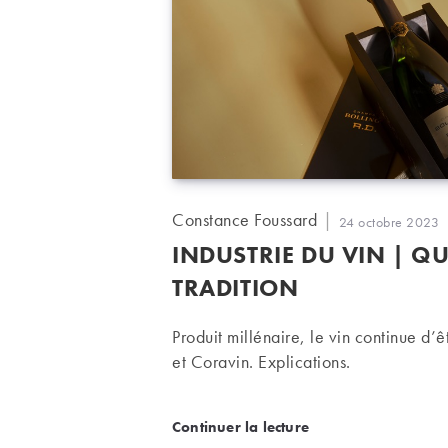
Auteur/autrice
Constance Foussard
Publication
24 octobre 2023
de
publiée :
INDUSTRIE DU VIN | Q
la
publication :
TRADITION
Produit millénaire, le vin continue d
et Coravin. Explications.
Industrie du vin | Quand 
Continuer la lecture