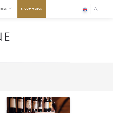
INES
E-COMMERCE
NE