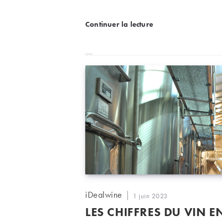
Tout savoir sur le systè
Continuer la lecture
Auteur/autrice
iDealwine
Publication
1 juin 2023
de
publiée :
LES CHIFFRES DU VIN E
la