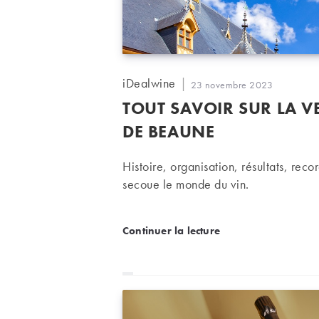
Auteur/autrice
iDealwine
Publication
23 novembre 2023
de
publiée :
TOUT SAVOIR SUR LA V
la
publication :
DE BEAUNE
Histoire, organisation, résultats, reco
secoue le monde du vin.
Tout savoir sur la Vent
Continuer la lecture