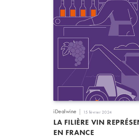
Auteur/autrice
iDealwine
Publication
15 février 2024
de
publiée :
LA FILIÈRE VIN REPRÉSE
la
publication :
EN FRANCE