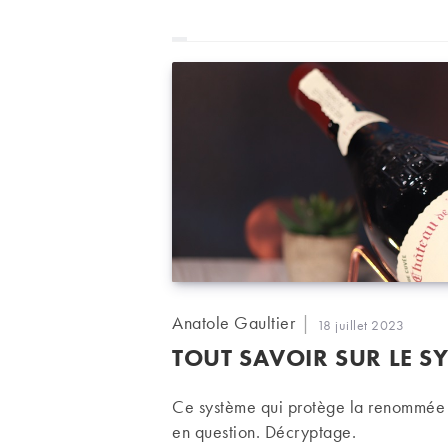
Auteur/autrice
Anatole Gaultier
Publication
18 juillet 2023
de
publiée :
TOUT SAVOIR SUR LE S
la
publication :
Ce système qui protège la renommée d
en question. Décryptage.