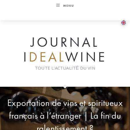
Skip
MENU
to
content
JOURNAL
I
DEAL
WINE
TOUTE L'ACTUALITÉ DU VIN
Exportation de vins et spiritueux
français à l’étranger | La fin du
ralentissement ?