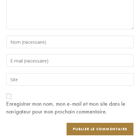
Enter
your
name
Enter
or
your
username
email
Saisir
to
address
l’URL
comment
to
de
comment
votre
Enregistrer mon nom, mon e-mail et mon site dans le
site
navigateur pour mon prochain commentaire.
(facultatif)