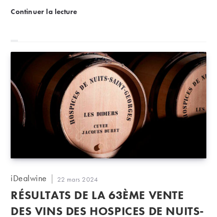
Interview BFM | La Savoie, un vignoble confidentie
Continuer la lecture
Auteur/autrice
iDealwine
Publication
22 mars 2024
de
publiée :
RÉSULTATS DE LA 63ÈME VENTE
la
publication :
DES VINS DES HOSPICES DE NUITS-