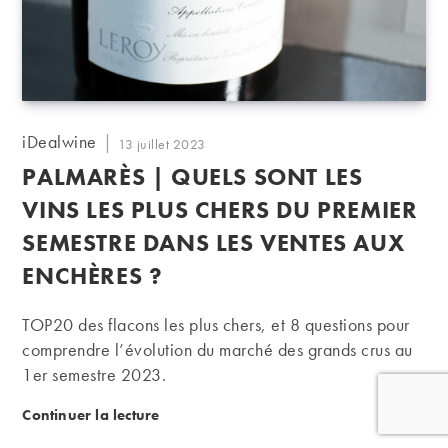
Auteur/autrice
iDealwine
Publication
13 juillet 2023
de
publiée :
PALMARÈS | QUELS SONT LES
la
publication :
VINS LES PLUS CHERS DU PREMIER
SEMESTRE DANS LES VENTES AUX
ENCHÈRES ?
TOP20 des flacons les plus chers, et 8 questions pour
comprendre l’évolution du marché des grands crus au
1er semestre 2023.
Palmarès | Quels sont les vins les plus chers du pr
Continuer la lecture