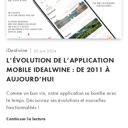
Auteur/autrice
iDealwine
Publication
20 juin 2024
de
publiée :
L’ÉVOLUTION DE L’APPLICATION
la
publication :
MOBILE IDEALWINE : DE 2011 À
AUJOURD’HUI
Comme un bon vin, notre application se bonifie avec
le temps. Découvrez ses évolutions et nouvelles
fonctionnalités !
L’évolution de l’application mobile iDealwine : de 
Continuer la lecture