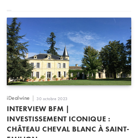
Auteur/autrice
iDealwine
Publication
30 octobre 2023
de
publiée :
INTERVIEW BFM |
la
publication :
INVESTISSEMENT ICONIQUE :
CHÂTEAU CHEVAL BLANC À SAINT-