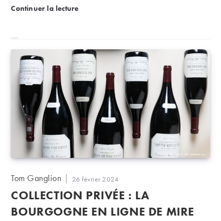
Interview BFM | Vins italiens : coup de projecteur s
Continuer la lecture
Auteur/autrice
Tom Ganglion
Publication
26 février 2024
de
publiée :
COLLECTION PRIVÉE : LA
la
publication :
BOURGOGNE EN LIGNE DE MIRE