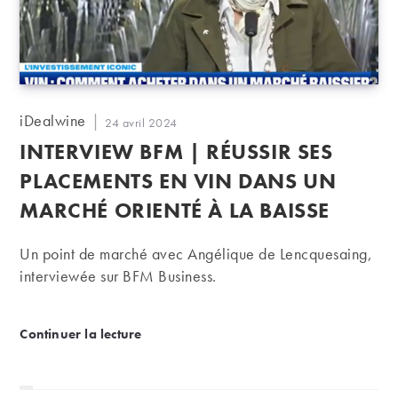
Auteur/autrice
iDealwine
Publication
24 avril 2024
de
publiée :
INTERVIEW BFM | RÉUSSIR SES
la
publication :
PLACEMENTS EN VIN DANS UN
MARCHÉ ORIENTÉ À LA BAISSE
Un point de marché avec Angélique de Lencquesaing,
interviewée sur BFM Business.
Interview BFM | Réussir ses placements en vin dans
Continuer la lecture