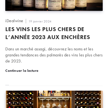
Auteur/autrice
iDealwine
Publication
19 janvier 2024
de
publiée :
LES VINS LES PLUS CHERS DE
la
publication :
L’ANNÉE 2023 AUX ENCHÈRES
Dans un marché assagi, découvrez les noms et les
grandes tendances des palmarès des vins les plus chers
de 2023.
Les vins les plus chers de l’année 2023 aux enchèr
Continuer la lecture