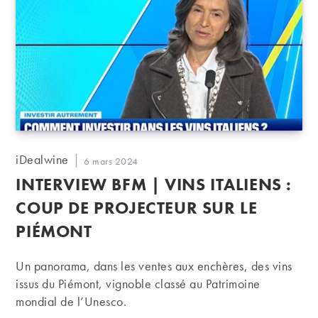
Auteur/autrice
iDealwine
Publication
6 mars 2024
de
publiée :
INTERVIEW BFM | VINS ITALIENS :
la
publication :
COUP DE PROJECTEUR SUR LE
PIÉMONT
Un panorama, dans les ventes aux enchères, des vins
issus du Piémont, vignoble classé au Patrimoine
mondial de l’Unesco.