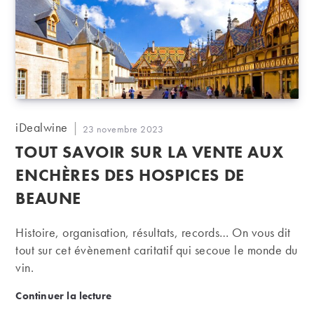
Auteur/autrice
iDealwine
Publication
23 novembre 2023
de
publiée :
TOUT SAVOIR SUR LA VENTE AUX
la
publication :
ENCHÈRES DES HOSPICES DE
BEAUNE
Histoire, organisation, résultats, records… On vous dit
tout sur cet évènement caritatif qui secoue le monde du
vin.
Tout savoir sur la Vente aux enchères des Hospice
Continuer la lecture