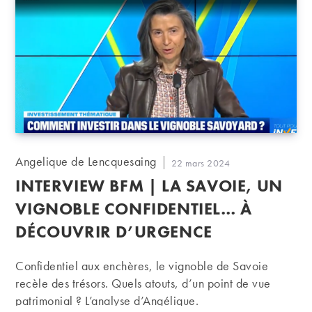
Auteur/autrice
Angelique de Lencquesaing
Publication
22 mars 2024
de
publiée :
INTERVIEW BFM | LA SAVOIE, UN
la
publication :
VIGNOBLE CONFIDENTIEL… À
DÉCOUVRIR D’URGENCE
Confidentiel aux enchères, le vignoble de Savoie
recèle des trésors. Quels atouts, d’un point de vue
patrimonial ? L’analyse d’Angélique.