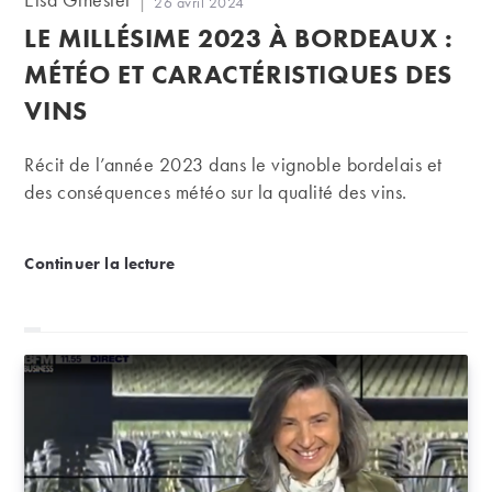
Publication
26 avril 2024
de
publiée :
LE MILLÉSIME 2023 À BORDEAUX :
la
publication :
MÉTÉO ET CARACTÉRISTIQUES DES
VINS
Récit de l’année 2023 dans le vignoble bordelais et
des conséquences météo sur la qualité des vins.
Le millésime 2023 à Bordeaux : météo et caractérist
Continuer la lecture