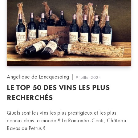
Auteur/autrice
Angelique de Lencquesaing
Publication
9 juillet 2024
de
publiée :
LE TOP 50 DES VINS LES PLUS
la
publication :
RECHERCHÉS
Quels sont les vins les plus prestigieux et les plus
connus dans le monde ? La Romanée-Conti, Château
Rayas ou Petrus ?