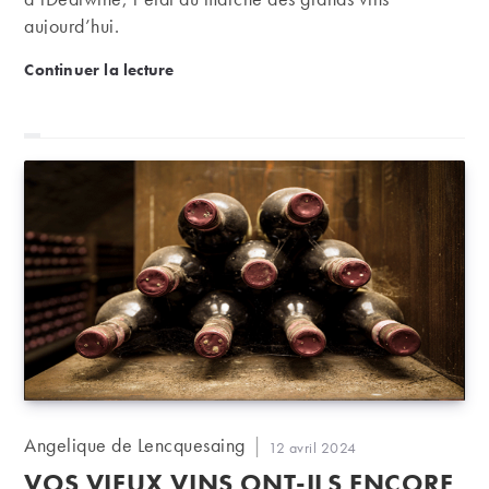
aujourd’hui.
Point conjoncture : « l’année démarre avec dynamis
Continuer la lecture
Auteur/autrice
Angelique de Lencquesaing
Publication
12 avril 2024
de
publiée :
VOS VIEUX VINS ONT-ILS ENCORE
la