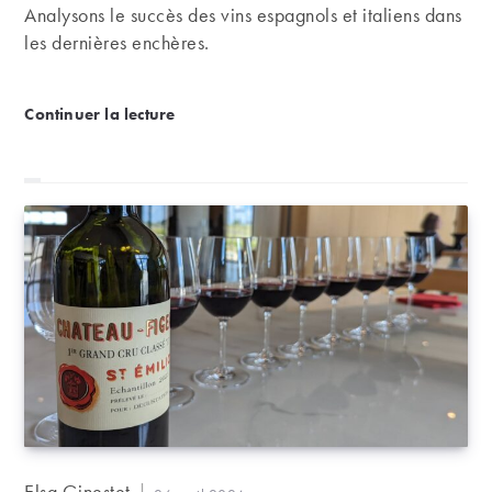
Analysons le succès des vins espagnols et italiens dans
les dernières enchères.
Rapport d’enchères mars 2024 | Engouement pour le
Continuer la lecture
Auteur/autrice
Elsa Ginestet