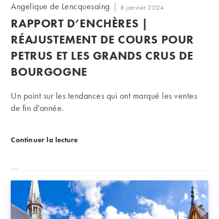
Auteur/autrice
Angelique de Lencquesaing
Publication
8 janvier 2024
de
publiée :
RAPPORT D’ENCHÈRES |
la
publication :
RÉAJUSTEMENT DE COURS POUR
PETRUS ET LES GRANDS CRUS DE
BOURGOGNE
Un point sur les tendances qui ont marqué les ventes
de fin d’année.
Rapport d’enchères | Réajustement de cours pour Pe
Continuer la lecture