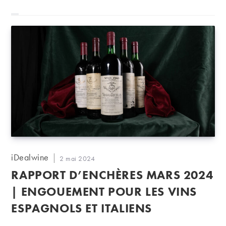
Auteur/autrice
iDealwine
Publication
2 mai 2024
de
publiée :
RAPPORT D’ENCHÈRES MARS 2024
la
publication :
| ENGOUEMENT POUR LES VINS
ESPAGNOLS ET ITALIENS