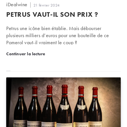
Auteur/autrice
iDealwine
Publication
21 février 2024
de
publiée :
PETRUS VAUT-IL SON PRIX ?
la
publication :
Petrus une icône bien établie. Mais débourser
plusieurs milliers d’euros pour une bouteille de ce
Pomerol vaut-il vraiment le coup ?
Petrus vaut-il son prix ?
Continuer la lecture