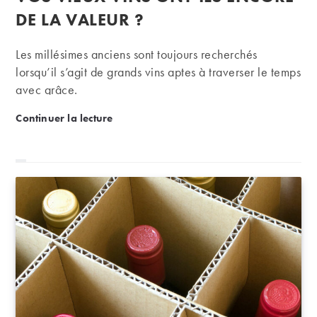
publication :
DE LA VALEUR ?
Les millésimes anciens sont toujours recherchés
lorsqu’il s’agit de grands vins aptes à traverser le temps
avec grâce.
Vos vieux vins ont-ils encore de la valeur ?
Continuer la lecture