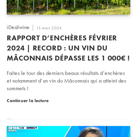
Auteur/autrice
iDealwine
Publication
15 mars 2024
de
publiée :
RAPPORT D’ENCHÈRES FÉVRIER
la
publication :
2024 | RECORD : UN VIN DU
MÂCONNAIS DÉPASSE LES 1 000€ !
Faites le tour des derniers beaux résultats d’enchères
et notamment d’un vin du Mâconnais qui a atteint des
sommets !
Rapport d’enchères février 2024 | Record : un vin
Continuer la lecture