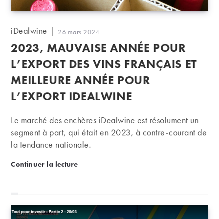
Auteur/autrice
iDealwine
Publication
26 mars 2024
de
publiée :
2023, MAUVAISE ANNÉE POUR
la
publication :
L’EXPORT DES VINS FRANÇAIS ET
MEILLEURE ANNÉE POUR
L’EXPORT IDEALWINE
Le marché des enchères iDealwine est résolument un
segment à part, qui était en 2023, à contre-courant de
la tendance nationale.
2023, mauvaise année pour l’export des vins frança
Continuer la lecture