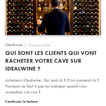
Auteur/autrice
iDealwine
Publication
19 janvier 2024
de
publiée :
QUI SONT LES CLIENTS QUI VONT
la
publication :
RACHETER VOTRE CAVE SUR
IDEALWINE ?
Acheteurs iDealwine. Qui sont-ils ? D’où viennent-ils ?
Pourquoi ne faut-il pas les manquer quand vous
revendrez vos vins ?
Qui sont les clients qui vont racheter votre cave sur
Continuer la lecture