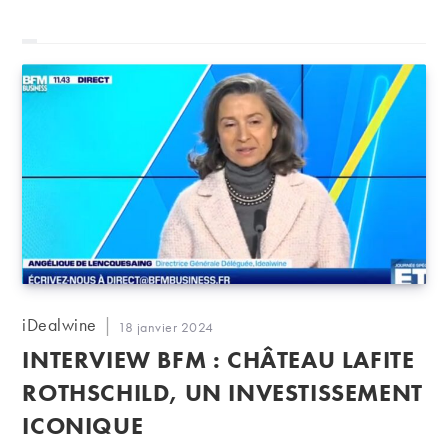
Auteur/autrice
iDealwine
Publication
18 janvier 2024
de
publiée :
INTERVIEW BFM : CHÂTEAU LAFITE
la
publication :
ROTHSCHILD, UN INVESTISSEMENT
ICONIQUE