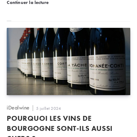
Le TOP 50 des vins les plus recherchés
Continuer la lecture
Auteur/autrice
iDealwine
Publication
5 juillet 2024
de
publiée :
POURQUOI LES VINS DE
la
publication :
BOURGOGNE SONT-ILS AUSSI