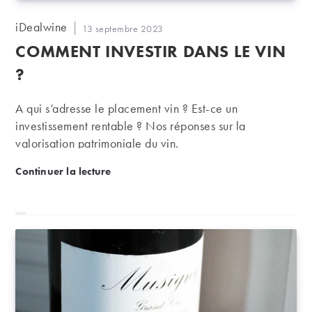
Auteur/autrice
iDealwine
Publication
13 septembre 2023
de
publiée :
COMMENT INVESTIR DANS LE VIN
la
publication :
?
A qui s’adresse le placement vin ? Est-ce un
investissement rentable ? Nos réponses sur la
valorisation patrimoniale du vin.
Comment investir dans le vin ?
Continuer la lecture