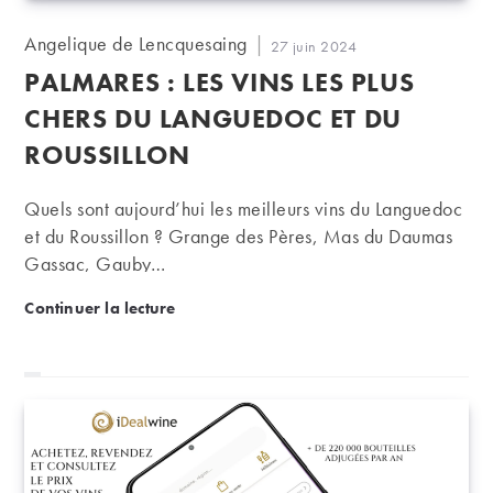
Auteur/autrice
Angelique de Lencquesaing
Publication
27 juin 2024
de
publiée :
PALMARES : LES VINS LES PLUS
la
publication :
CHERS DU LANGUEDOC ET DU
ROUSSILLON
Quels sont aujourd’hui les meilleurs vins du Languedoc
et du Roussillon ? Grange des Pères, Mas du Daumas
Gassac, Gauby…
PALMARES : les vins les plus chers du Languedoc et
Continuer la lecture