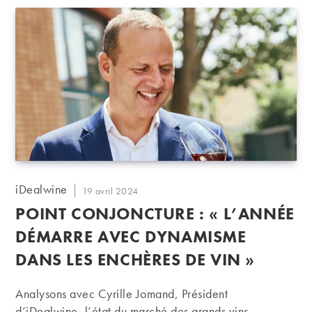
Auteur/autrice
iDealwine
Publication
19 avril 2024
de
publiée :
POINT CONJONCTURE : « L’ANNÉE
la
publication :
DÉMARRE AVEC DYNAMISME
DANS LES ENCHÈRES DE VIN »
Analysons avec Cyrille Jomand, Président
d’iDealwine, l’état du marché des grands vins