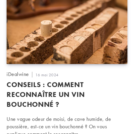
Auteur/autrice
iDealwine
Publication
16 mai 2024
de
publiée :
CONSEILS : COMMENT
la
publication :
RECONNAÎTRE UN VIN
BOUCHONNÉ ?
Une vague odeur de moisi, de cave humide, de
poussière, est-ce un vin bouchonné ? On vous
explique comment le reconnaître.