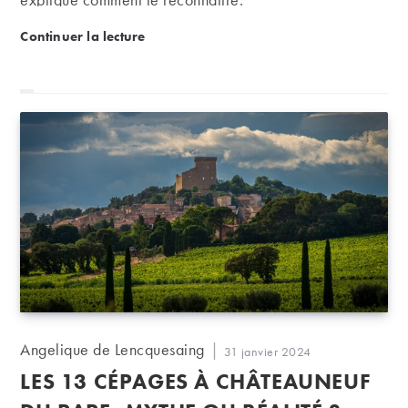
Conseils : comment reconnaître un vin bouchonné 
Continuer la lecture
Auteur/autrice
Angelique de Lencquesaing
Publication
31 janvier 2024
de
publiée :
LES 13 CÉPAGES À CHÂTEAUNEUF
la
publication :