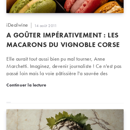
Auteur/autrice
iDealwine
Publication
14 août 2011
de
publiée :
A GOÛTER IMPÉRATIVEMENT : LES
la
publication :
MACARONS DU VIGNOBLE CORSE
Elle aurait tout aussi bien pu mal tourner, Anne
Marchetti. Imaginez, devenir journaliste ! Ce n'est pas
passé loin mais la voie pâtissière l'a sauvée des
rédactions.
A goûter impérativement : les macarons du vignoble
Continuer la lecture