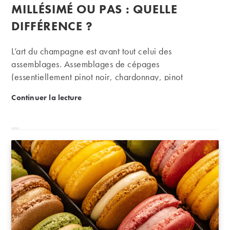
publication :
MILLÉSIMÉ OU PAS : QUELLE
DIFFÉRENCE ?
L’art du champagne est avant tout celui des
assemblages. Assemblages de cépages
(essentiellement pinot noir, chardonnay, pinot
meunier), assemblage de crus et assemblage de
Le saviez-vous : Champagne millésimé ou pas : quel
Continuer la lecture
millésimes. C’est cette dernière caractéristique qui
distingue fortement la Champagne des autres régions
viticoles françaises.