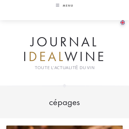
Skip
MENU
to
content
JOURNAL
I
DEAL
WINE
TOUTE L'ACTUALITÉ DU VIN
cépages