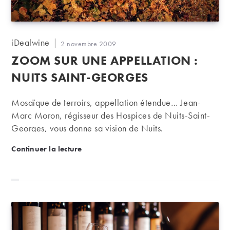
Auteur/autrice
iDealwine
Publication
2 novembre 2009
de
publiée :
ZOOM SUR UNE APPELLATION :
la
publication :
NUITS SAINT-GEORGES
Mosaïque de terroirs, appellation étendue… Jean-
Marc Moron, régisseur des Hospices de Nuits-Saint-
Georges, vous donne sa vision de Nuits.
Zoom sur une appellation : Nuits Saint-Georges
Continuer la lecture