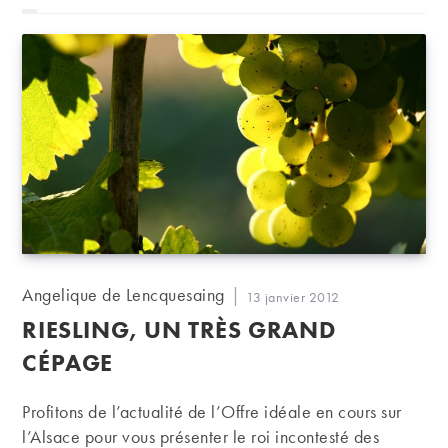
Auteur/autrice
Angelique de Lencquesaing
Publication
13 janvier 2012
de
publiée :
RIESLING, UN TRÈS GRAND
la
publication :
CÉPAGE
Profitons de l’actualité de l’Offre idéale en cours sur
l’Alsace pour vous présenter le roi incontesté des