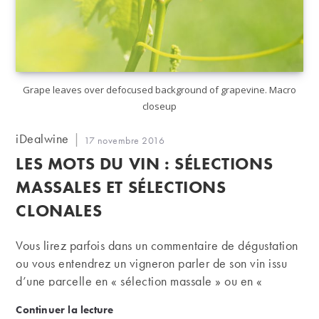
Grape leaves over defocused background of grapevine. Macro
closeup
Auteur/autrice
iDealwine
Publication
17 novembre 2016
de
publiée :
LES MOTS DU VIN : SÉLECTIONS
la
publication :
MASSALES ET SÉLECTIONS
CLONALES
Vous lirez parfois dans un commentaire de dégustation
ou vous entendrez un vigneron parler de son vin issu
d’une parcelle en « sélection massale » ou en «
sélection clonale ». Quelle réalité, et quelle qualité de
Les mots du vin : sélections massales et sélections c
Continuer la lecture
vin obtenu se cachent derrière ces mots savants ?