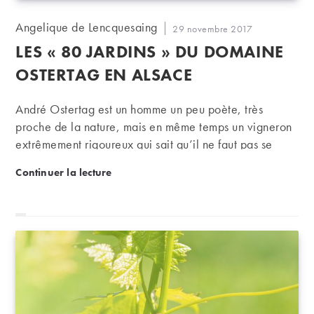
Auteur/autrice
Angelique de Lencquesaing
Publication
29 novembre 2017
de
publiée :
LES « 80 JARDINS » DU DOMAINE
la
publication :
OSTERTAG EN ALSACE
André Ostertag est un homme un peu poète, très
proche de la nature, mais en même temps un vigneron
extrêmement rigoureux qui sait qu’il ne faut pas se
laisser déborder par celle-ci. C’est pourquoi il produit
Les « 80 jardins » du domaine Ostertag en Alsace
Continuer la lecture
des vins en biodynamie, au caractère très pur et très
sec, un rien stricts, qui s’apprécient particulièrement à
table.