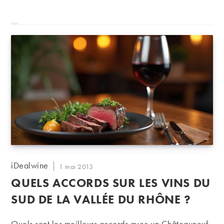
Auteur/autrice
iDealwine
Publication
1 mai 2013
de
publiée :
QUELS ACCORDS SUR LES VINS DU
la
publication :
SUD DE LA VALLÉE DU RHÔNE ?
Quels sont les meilleurs accords avec un Châteauneuf-