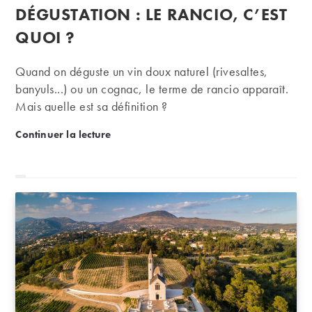
de
publiée :
DÉGUSTATION : LE RANCIO, C’EST
la
publication :
QUOI ?
Quand on déguste un vin doux naturel (rivesaltes,
banyuls...) ou un cognac, le terme de rancio apparaît.
Mais quelle est sa définition ?
Dégustation : le rancio, c’est quoi ?
Continuer la lecture