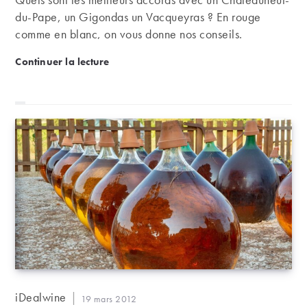
du-Pape, un Gigondas un Vacqueyras ? En rouge
comme en blanc, on vous donne nos conseils.
Quels accords sur les vins du sud de la vallée du R
Continuer la lecture
Auteur/autrice
iDealwine
Publication
19 mars 2012