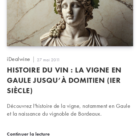
Auteur/autrice
iDealwine
Publication
27 mai 2011
de
publiée :
HISTOIRE DU VIN : LA VIGNE EN
la
publication :
GAULE JUSQU’À DOMITIEN (IER
SIÈCLE)
Découvrez l'histoire de la vigne, notamment en Gaule
et la naissance du vignoble de Bordeaux.
Histoire du vin : la vigne en Gaule jusqu’à Domitien 
Continuer la lecture