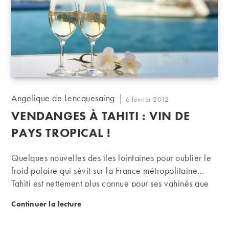
Auteur/autrice
Angelique de Lencquesaing
Publication
6 février 2012
de
publiée :
VENDANGES À TAHITI : VIN DE
la
publication :
PAYS TROPICAL !
Quelques nouvelles des îles lointaines pour oublier le
froid polaire qui sévit sur la France métropolitaine…
Tahiti est nettement plus connue pour ses vahinés que
pour sa production de vin. Et pourtant ce petit morceau
Vendanges à Tahiti : Vin de Pays Tropical !
Continuer la lecture
de terre perdu au milieu du Pacifique connaît même
deux vendanges par an ! Petite visite guidée...