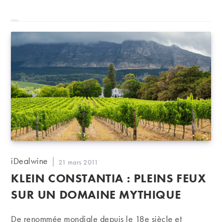
Auteur/autrice
iDealwine
Publication
21 mars 2011
de
publiée :
KLEIN CONSTANTIA : PLEINS FEUX
la
publication :
SUR UN DOMAINE MYTHIQUE
De renommée mondiale depuis le 18e siècle et