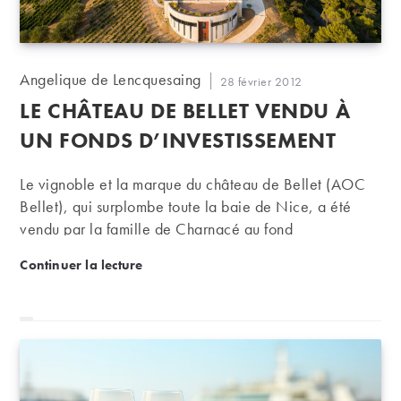
Auteur/autrice
Angelique de Lencquesaing
Publication
28 février 2012
de
publiée :
LE CHÂTEAU DE BELLET VENDU À
la
publication :
UN FONDS D’INVESTISSEMENT
Le vignoble et la marque du château de Bellet (AOC
Bellet), qui surplombe toute la baie de Nice, a été
vendu par la famille de Charnacé au fond
d’investissement “La Française REM” (Real Estate
Le château de Bellet vendu à un fonds d’investisse
Continuer la lecture
Managers).