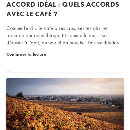
publiée :
ACCORD IDÉAL : QUELS ACCORDS
la
publication :
AVEC LE CAFÉ ?
Comme le vin, le café a ses crus, ses terroirs, et
procède par assemblage. Et comme le vin, il se
déguste à l'oeil, au nez et en bouche. Des similitudes
qui poussent naturellement à associer ces deux
Accord iDéal : quels accords avec le café ?
Continuer la lecture
produits, rarement certes, mais sûrement.