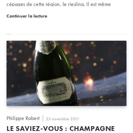
cépages de cette région, le riesling. Il est même
considéré par de nombreux amateurs comme un des
Riesling, un très grand cépage
Continuer la lecture
plus grands cépages blancs du monde.
Auteur/autrice
Philippe Rabert
Publication
23 novembre 2011
de
publiée :
LE SAVIEZ-VOUS : CHAMPAGNE
la