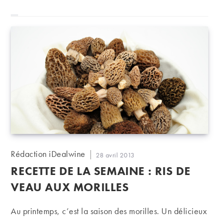
Auteur/autrice
Rédaction iDealwine
Publication
28 avril 2013
de
publiée :
RECETTE DE LA SEMAINE : RIS DE
la
publication :
VEAU AUX MORILLES
Au printemps, c’est la saison des morilles. Un délicieux