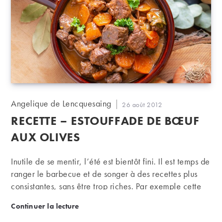
Auteur/autrice
Angelique de Lencquesaing
Publication
26 août 2012
de
publiée :
RECETTE – ESTOUFFADE DE BŒUF
la
publication :
AUX OLIVES
Inutile de se mentir, l’été est bientôt fini. Il est temps de
ranger le barbecue et de songer à des recettes plus
consistantes, sans être trop riches. Par exemple cette
recette de bœuf dont les olives vous rappelleront le
Recette – Estouffade de bœuf aux olives
Continuer la lecture
goût de vos vacances au bord de la Méditerranée…