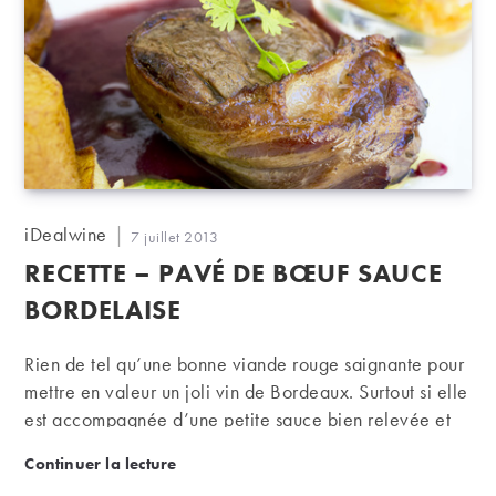
Auteur/autrice
iDealwine
Publication
7 juillet 2013
de
publiée :
RECETTE – PAVÉ DE BŒUF SAUCE
la
publication :
BORDELAISE
Rien de tel qu’une bonne viande rouge saignante pour
mettre en valeur un joli vin de Bordeaux. Surtout si elle
est accompagnée d’une petite sauce bien relevée et
longuement mitonnée…
Recette – Pavé de bœuf sauce bordelaise
Continuer la lecture