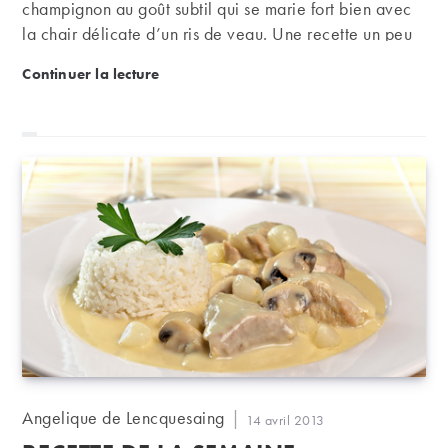
champignon au goût subtil qui se marie fort bien avec
la chair délicate d’un ris de veau. Une recette un peu
onéreuse mais facile et qui sera la part belle à un
Recette de la semaine : ris de veau aux morilles
Continuer la lecture
blanc un peu puissant comme ceux de Châteauneuf-
du-Pape.
Auteur/autrice
Angelique de Lencquesaing
Publication
14 avril 2013
de
publiée :