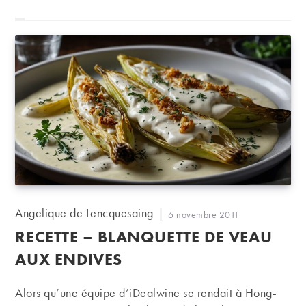
Auteur/autrice
Angelique de Lencquesaing
Publication
6 novembre 2011
de
publiée :
RECETTE – BLANQUETTE DE VEAU
la
publication :
AUX ENDIVES
Alors qu’une équipe d’iDealwine se rendait à Hong-