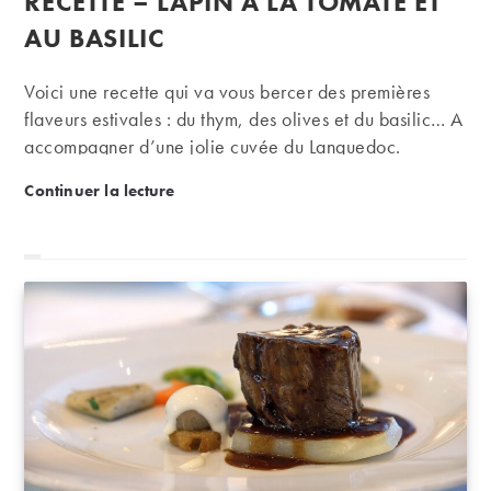
RECETTE – LAPIN À LA TOMATE ET
la
publication :
AU BASILIC
Voici une recette qui va vous bercer des premières
flaveurs estivales : du thym, des olives et du basilic… A
accompagner d’une jolie cuvée du Languedoc.
Recette – Lapin à la tomate et au basilic
Continuer la lecture