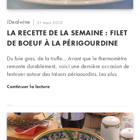
Auteur/autrice
iDealwine
Publication
21 mars 2010
de
publiée :
LA RECETTE DE LA SEMAINE : FILET
la
publication :
DE BOEUF À LA PÉRIGOURDINE
Du foie gras, de la truffe… Avant que le thermomètre
remonte durablement, voici une dernière occasion de
festoyer autour des trésors périgourdins. Les plus
pressés fieront dans une bonne épicerie fine pour y
La recette de la semaine : Filet de boeuf à la périgo
Continuer la lecture
trouver la fameuse sauce Périgueux, toute prête. Pour
accompagner ce plat, un grand cru s’impose.
Bordeaux ou Bourgogne, à vous de choisir.