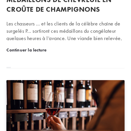
CROÛTE DE CHAMPIGNONS
Les chasseurs … et les clients de la célèbre chaîne de
surgelés P… sortiront ces médaillons du congélateur
quelques heures à l’avance. Une viande bien relevée,
des champignons : que rêver de mieux pour
Recette de la semaine : médaillons de chevreuil e
Continuer la lecture
accompagner un cru de la côte de Nuits, un gevrey-
chambertin par exemple ? L’accord mets et vins sera
également très réussi avec un pomerol ou, en vallée
du Rhône, un crozes-hermitage.