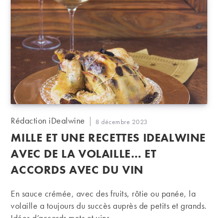
Auteur/autrice
Rédaction iDealwine
Publication
8 décembre 2023
de
publiée :
MILLE ET UNE RECETTES IDEALWINE
la
publication :
AVEC DE LA VOLAILLE… ET
ACCORDS AVEC DU VIN
En sauce crémée, avec des fruits, rôtie ou panée, la
volaille a toujours du succès auprès de petits et grands.
Idées d’accords mets et vins.