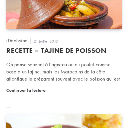
Auteur/autrice
iDealwine
Publication
21 juillet 2013
de
publiée :
RECETTE – TAJINE DE POISSON
la
publication :
On pense souvent à l’agneau ou au poulet comme
base d’un tajine, mais les Marocains de la côte
atlantique le préparent souvent avec le poisson qui est
leur principale ressource. Les vins blancs du
Recette – Tajine de poisson
Continuer la lecture
Mâconnais, toujours à l’aise avec les épices, seront
des compagnons de choix, de même qu’un rosé bien
vineux.