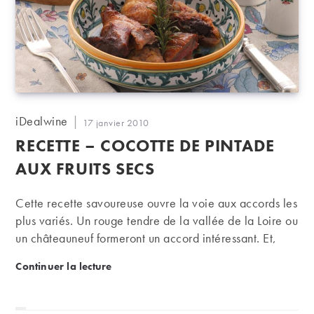
Auteur/autrice
iDealwine
Publication
17 janvier 2010
de
publiée :
RECETTE – COCOTTE DE PINTADE
la
publication :
AUX FRUITS SECS
Cette recette savoureuse ouvre la voie aux accords les
plus variés. Un rouge tendre de la vallée de la Loire ou
un châteauneuf formeront un accord intéressant. Et,
puisque nous avons affaire à une recette sucré salé, on
Recette – Cocotte de pintade aux fruits secs
Continuer la lecture
pourra également tenter un vin d’Alsace.