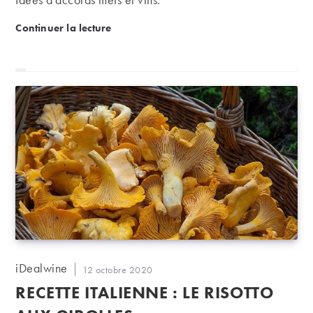
Mille et une recettes iDealwine avec de la volaille
Continuer la lecture
Auteur/autrice
iDealwine
Publication
12 octobre 2020
de
publiée :
RECETTE ITALIENNE : LE RISOTTO
la
publication :