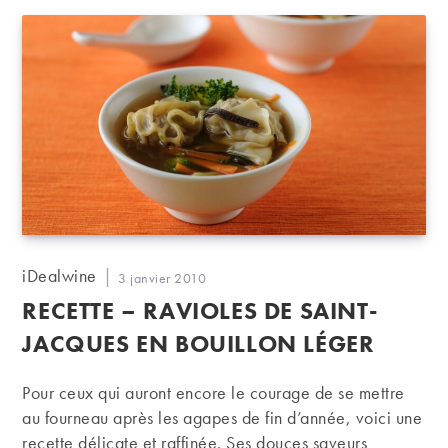
Auteur/autrice
iDealwine
Publication
3 janvier 2010
de
publiée :
RECETTE – RAVIOLES DE SAINT-
la
publication :
JACQUES EN BOUILLON LÉGER
Pour ceux qui auront encore le courage de se mettre
au fourneau après les agapes de fin d’année, voici une
recette délicate et raffinée. Ses douces saveurs