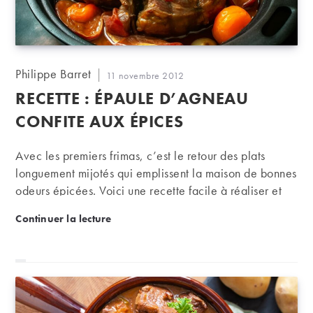
Auteur/autrice
Philippe Barret
Publication
11 novembre 2012
de
publiée :
RECETTE : ÉPAULE D’AGNEAU
la
publication :
CONFITE AUX ÉPICES
Avec les premiers frimas, c’est le retour des plats
longuement mijotés qui emplissent la maison de bonnes
odeurs épicées. Voici une recette facile à réaliser et
qui se mariera parfaitement à des rouges puissants du
Recette : épaule d’agneau confite aux épices
Continuer la lecture
sud comme un châteauneuf-du-pape de quelques
années ou, plus simplement, à un beau côtes-du-rhône.