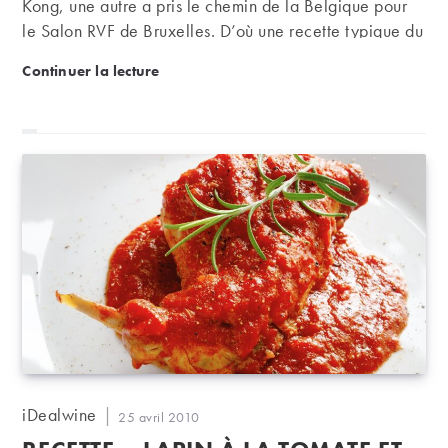
Kong, une autre a pris le chemin de la Belgique pour
le Salon RVF de Bruxelles. D’où une recette typique du
“plat pays” pour cette semaine…
Recette – Blanquette de veau aux endives
Continuer la lecture
Auteur/autrice
iDealwine
Publication
25 avril 2010
de
publiée :