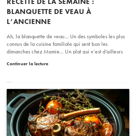
RECETTE DE LA SEMAINE :
la
publication :
BLANQUETTE DE VEAU À
L’ANCIENNE
Ah, la blanquette de veau… Un des symboles les plus
connus de la cuisine familiale qui sent bon les
dimanches chez Mamie… Un plat qui n’est d’ailleurs
pas si facile à faire et demande un peu de temps et de
Recette de la semaine : blanquette de veau à l’anc
Continuer la lecture
minutie. Mais quel régal ! A servir avec un blanc
bourguignon comme un chablis ou un rully