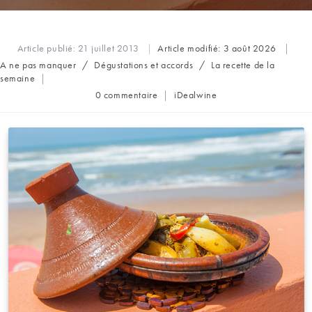
Article publié:
21 juillet 2013
Article modifié:
3 août 2026
Post
A ne pas manquer
/
Dégustations et accords
/
La recette de la
category:
semaine
Commentaires
Auteur/autrice
0 commentaire
iDealwine
de
de
la
la
publication :
publication :