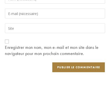
your
name
Enter
or
your
username
email
Saisir
to
address
l’URL
comment
to
de
comment
votre
Enregistrer mon nom, mon e-mail et mon site dans le
site
navigateur pour mon prochain commentaire.
(facultatif)